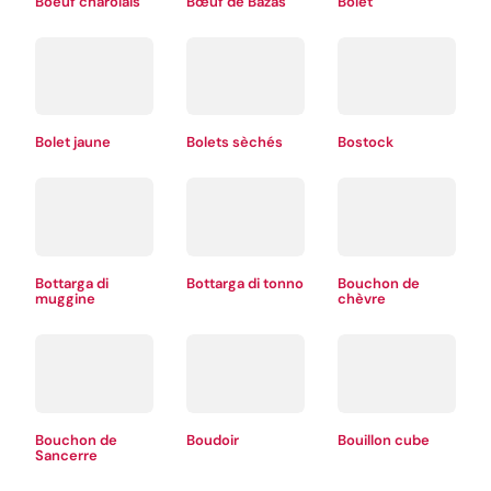
Boeuf charolais
Bœuf de Bazas
Bolet
Bolet jaune
Bolets sèchés
Bostock
Bottarga di
Bottarga di tonno
Bouchon de
muggine
chèvre
Bouchon de
Boudoir
Bouillon cube
Sancerre