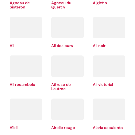
Agneau de
Agneau du
Aiglefin
Sisteron
Quercy
Ail
Ail des ours
Ail noir
Ail rocambole
Ail rose de
Ail victorial
Lautrec
Aïoli
Airelle rouge
Alaria esculenta