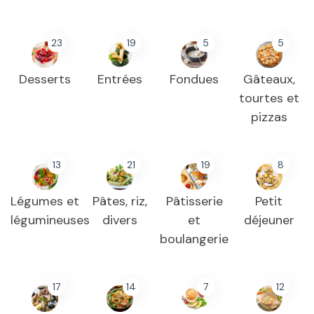
23
19
5
5
Desserts
Entrées
Fondues
Gâteaux,
tourtes et
pizzas
13
21
19
8
Légumes et
Pâtes, riz,
Pâtisserie
Petit
légumineuses
divers
et
déjeuner
boulangerie
17
14
7
12