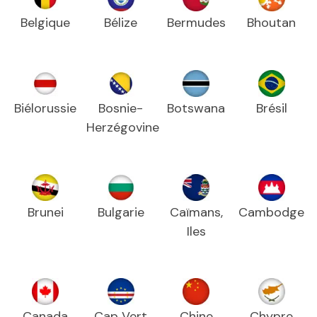
Belgique
Bélize
Bermudes
Bhoutan
Biélorussie
Bosnie-
Botswana
Brésil
Herzégovine
Brunei
Bulgarie
Caïmans,
Cambodge
Iles
Canada
Cap Vert
Chine
Chypre