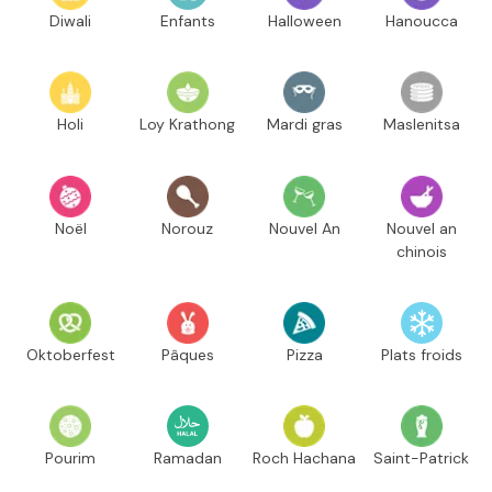
Diwali
Enfants
Halloween
Hanoucca
Holi
Loy Krathong
Mardi gras
Maslenitsa
Noël
Norouz
Nouvel An
Nouvel an
chinois
Oktoberfest
Pâques
Pizza
Plats froids
Pourim
Ramadan
Roch Hachana
Saint-Patrick