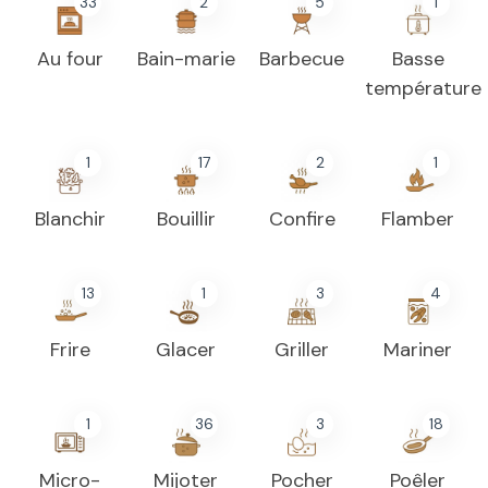
33
2
5
1
Au four
Bain-marie
Barbecue
Basse
température
1
17
2
1
Blanchir
Bouillir
Confire
Flamber
13
1
3
4
Frire
Glacer
Griller
Mariner
1
36
3
18
Micro-
Mijoter
Pocher
Poêler