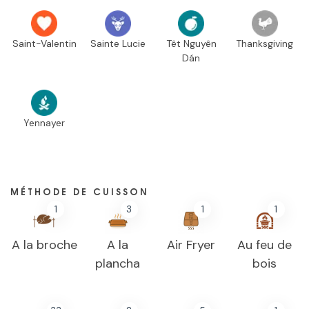
Saint-Valentin
Sainte Lucie
Têt Nguyên
Thanksgiving
Dán
Yennayer
MÉTHODE DE CUISSON
1
3
1
1
A la broche
A la
Air Fryer
Au feu de
plancha
bois