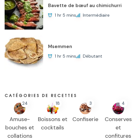
Bavette de bœuf au chimichurri
1 hr 5 mins
Intermédiaire
Msemmen
1 hr 5 mins
Débutant
CATÉGORIES DE RECETTES
24
18
3
4
Amuse-
Boissons et
Confiserie
Conserves
bouches et
cocktails
et
collations
confitures