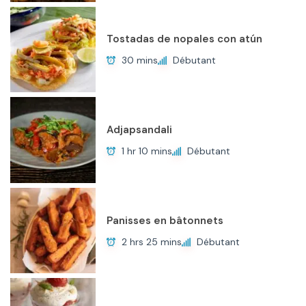
Tostadas de nopales con atún
30 mins
Débutant
Adjapsandali
1 hr 10 mins
Débutant
Panisses en bâtonnets
2 hrs 25 mins
Débutant