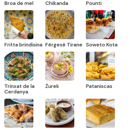
Broa de mel
Chikanda
Pounti
Fritta brindisina
Fërgesë Tirane
Soweto Kota
Trinxat de la
Żurek
Pataniscas
Cerdanya