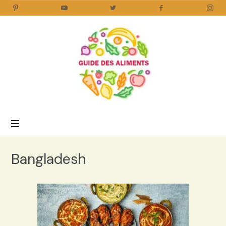
Guide
des
Aliments
Encyclopédie
des
aliments
/
Bangladesh
www.guidedesaliments.com