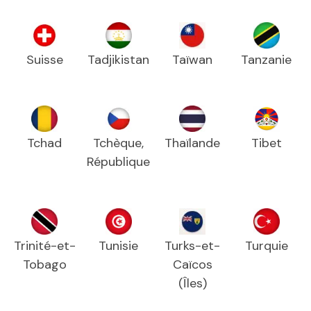
Suisse
Tadjikistan
Taïwan
Tanzanie
Tchad
Tchèque,
Thaïlande
Tibet
République
Trinité-et-
Tunisie
Turks-et-
Turquie
Tobago
Caïcos
(Îles)