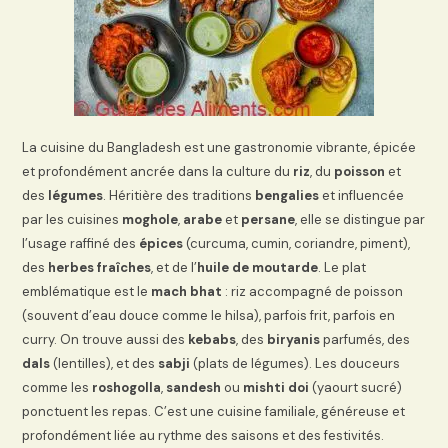
La cuisine du Bangladesh est une gastronomie vibrante, épicée
et profondément ancrée dans la culture du
riz
, du
poisson
et
des
légumes
. Héritière des traditions
bengalies
et influencée
par les cuisines
moghole
,
arabe
et
persane
, elle se distingue par
l’usage raffiné des
épices
(curcuma, cumin, coriandre, piment),
des
herbes fraîches
, et de l’
huile de moutarde
. Le plat
emblématique est le
mach bhat
: riz accompagné de poisson
(souvent d’eau douce comme le hilsa), parfois frit, parfois en
curry. On trouve aussi des
kebabs
, des
biryanis
parfumés, des
dals
(lentilles), et des
sabji
(plats de légumes). Les douceurs
comme les
roshogolla
,
sandesh
ou
mishti doi
(yaourt sucré)
ponctuent les repas. C’est une cuisine familiale, généreuse et
profondément liée au rythme des saisons et des festivités.