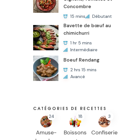
Concombre
15 mins
Débutant
Bavette de bœuf au
chimichurri
1 hr 5 mins
Intermédiaire
Boeuf Rendang
2 hrs 15 mins
Avancé
CATÉGORIES DE RECETTES
24
18
3
Amuse-
Boissons
Confiserie