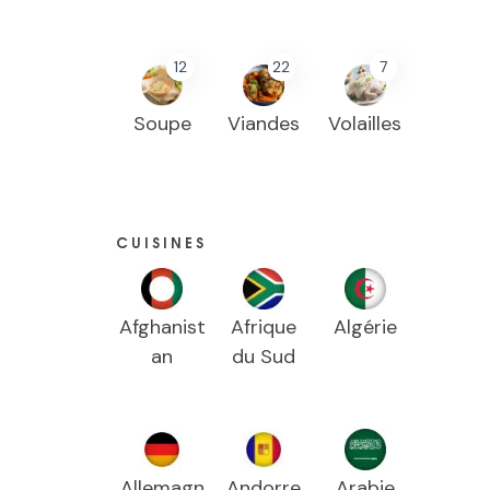
12
22
7
Soupe
Viandes
Volailles
CUISINES
Afghanist
Afrique
Algérie
an
du Sud
Allemagn
Andorre
Arabie