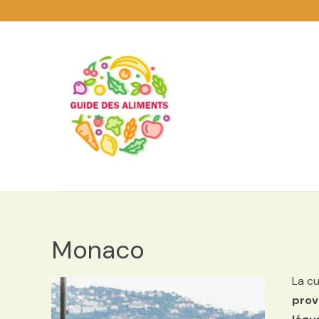
Guide
des
Aliments
Encyclopédie
des
aliments
/
www.guidedesaliments.com
Monaco
La cu
prov