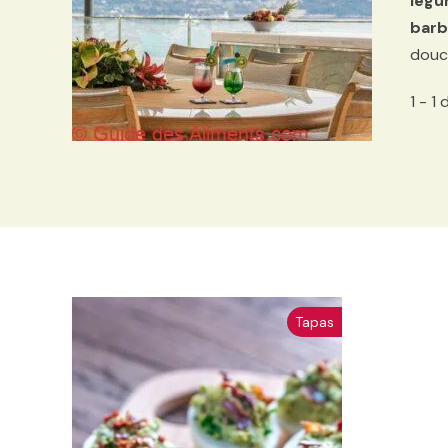
légu
barb
douc
1 - 1
Tapas