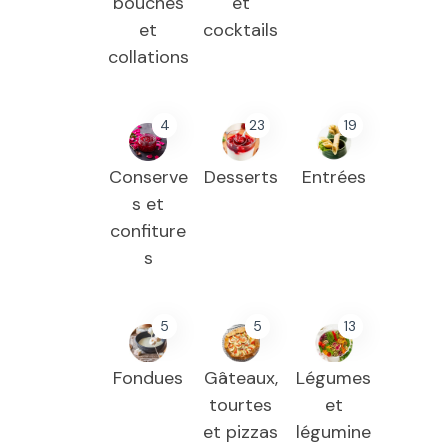
bouches
et
et
cocktails
collations
4
23
19
Conserve
Desserts
Entrées
s et
confiture
s
5
5
13
Fondues
Gâteaux,
Légumes
tourtes
et
et pizzas
légumine