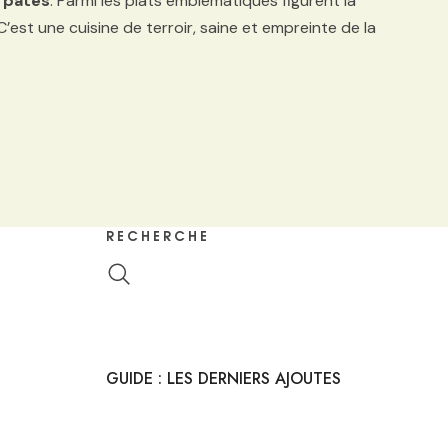
s
pâtes
. Parmi les plats emblématiques figurent la
 C’est une cuisine de terroir, saine et empreinte de la
RECHERCHE
GUIDE : LES DERNIERS AJOUTES