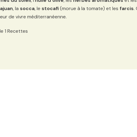
mes du soleil
, l’
huile d’olive
, les
herbes aromatiques
et le
ajuan
, la
socca
, le
stocafi
(morue à la tomate) et les
farcis
.
eur de vivre méditerranéenne.
 de 1 Recettes