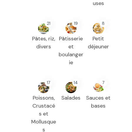
uses
21
19
8
Pâtes, riz,
Pâtisserie
Petit
divers
et
déjeuner
boulanger
ie
17
14
7
Poissons,
Salades
Sauces et
Crustacé
bases
s et
Mollusque
s