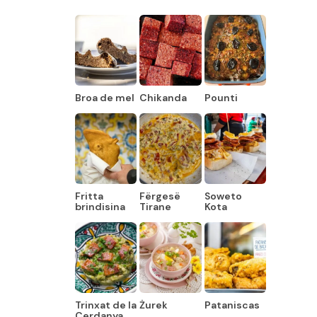
Broa de mel
Chikanda
Pounti
Fritta
Fërgesë
Soweto
brindisina
Tirane
Kota
Trinxat de la
Żurek
Pataniscas
Cerdanya