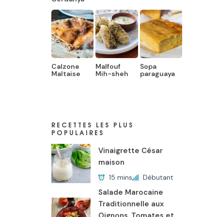
Calzone
Malfouf
Sopa
Maltaise
Mih-sheh
paraguaya
RECETTES LES PLUS
POPULAIRES
Vinaigrette César
maison
15 mins
Débutant
Salade Marocaine
Traditionnelle aux
Oignons, Tomates et