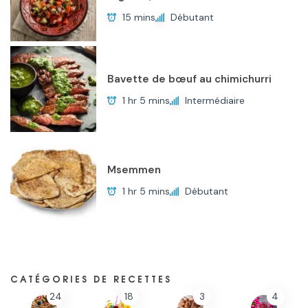
15 mins
Débutant
Bavette de bœuf au chimichurri
1 hr 5 mins
Intermédiaire
Msemmen
1 hr 5 mins
Débutant
CATÉGORIES DE RECETTES
24
18
3
4