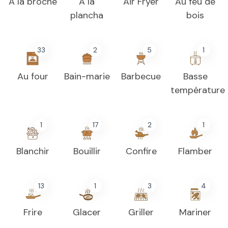
A la broche
A la
Air Fryer
Au feu de
plancha
bois
33
2
5
1
Au four
Bain-marie
Barbecue
Basse
température
1
17
2
1
Blanchir
Bouillir
Confire
Flamber
13
1
3
4
Frire
Glacer
Griller
Mariner