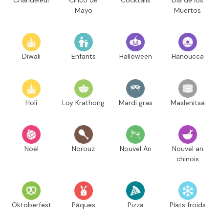
Chandeleur
Cinco de
Cocktails
Día de los
Mayo
Muertos
Diwali
Enfants
Halloween
Hanoucca
Holi
Loy Krathong
Mardi gras
Maslenitsa
Noël
Norouz
Nouvel An
Nouvel an
chinois
Oktoberfest
Pâques
Pizza
Plats froids