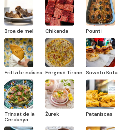
Broa de mel
Chikanda
Pounti
Fritta brindisina
Fërgesë Tirane
Soweto Kota
Trinxat de la
Żurek
Pataniscas
Cerdanya