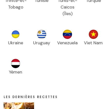
Trinité-et-
Tunisie
Turks-et-
Turquie
Tobago
Caïcos
(Îles)
Ukraine
Uruguay
Venezuela
Viet Nam
Yémen
LES DERNIÈRES RECETTES