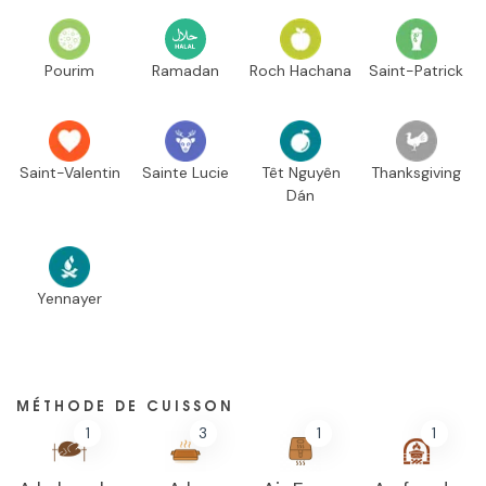
Pourim
Ramadan
Roch Hachana
Saint-Patrick
Saint-Valentin
Sainte Lucie
Têt Nguyên
Thanksgiving
Dán
Yennayer
MÉTHODE DE CUISSON
1
3
1
1