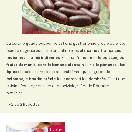
La cuisine guadeloupéenne est une gastronomie créole colorée,
épicée et généreuse, mêlant influences
africaines
,
françaises
,
indiennes
et
amérindiennes
. Elle met à l’honneur le
poisson
, les
fruits de mer
, le
porc
, la
banane plantain
, le
riz
, le
piment
et les
épices
locales. Parmi les plats emblématiques figurent le
colombo
, le
boudin créole
, les
accras
et les
dombrés
. C’est une
cuisine festive, métissée et conviviale, reflet de l’identité
antillaise.
1 - 2 de 2 Recettes
Exotic