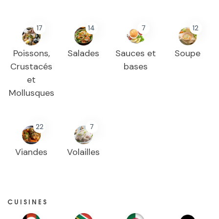
17
14
7
12
Poissons,
Salades
Sauces et
Soupe
Crustacés
bases
et
Mollusques
22
7
Viandes
Volailles
CUISINES