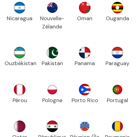
Nicaragua
Nouvelle-
Oman
Ouganda
Zélande
Ouzbékistan
Pakistan
Panama
Paraguay
Pérou
Pologne
Porto Rico
Portugal
Qatar
République
Réunion (Île
Roumanie