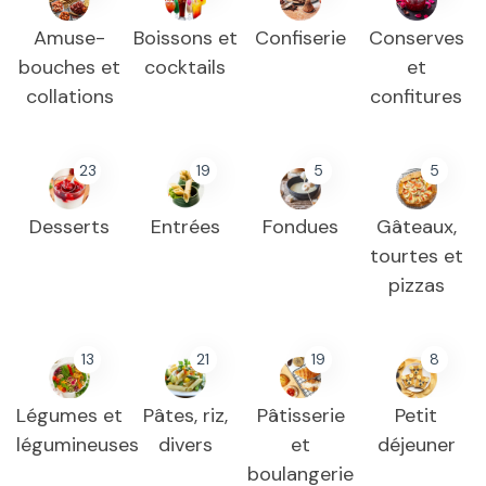
Amuse-
Boissons et
Confiserie
Conserves
bouches et
cocktails
et
collations
confitures
23
19
5
5
Desserts
Entrées
Fondues
Gâteaux,
tourtes et
pizzas
13
21
19
8
Légumes et
Pâtes, riz,
Pâtisserie
Petit
légumineuses
divers
et
déjeuner
boulangerie