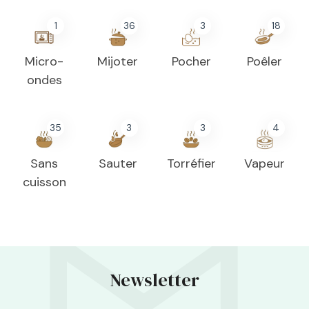
1
36
3
18
Micro-
Mijoter
Pocher
Poêler
ondes
35
3
3
4
Sans
Sauter
Torréfier
Vapeur
cuisson
Newsletter