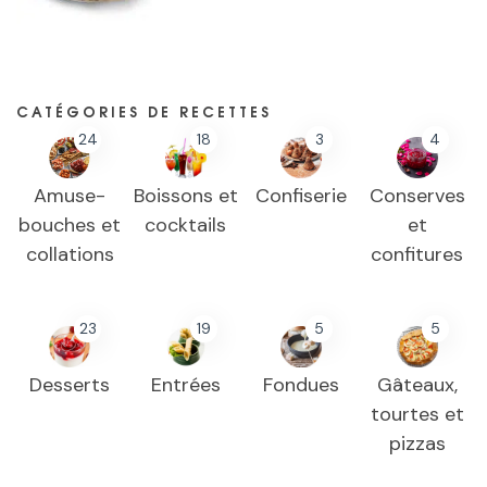
CATÉGORIES DE RECETTES
24
18
3
4
Amuse-
Boissons et
Confiserie
Conserves
bouches et
cocktails
et
collations
confitures
23
19
5
5
Desserts
Entrées
Fondues
Gâteaux,
tourtes et
pizzas