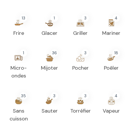
13
1
3
4
Frire
Glacer
Griller
Mariner
1
36
3
18
Micro-
Mijoter
Pocher
Poêler
ondes
35
3
3
4
Sans
Sauter
Torréfier
Vapeur
cuisson