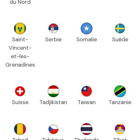
du Nord
Saint-
Serbie
Somalie
Suède
Vincent-
et-les-
Grenadines
Suisse
Tadjikistan
Taïwan
Tanzanie
Tchad
Tchèque,
Thaïlande
Tibet