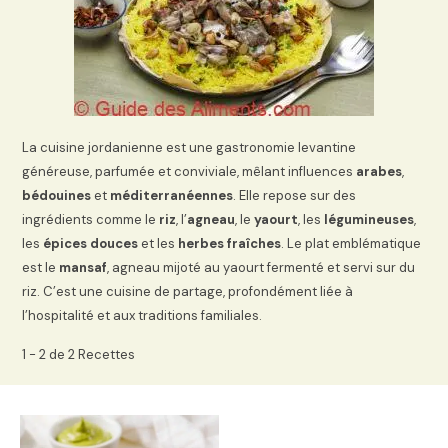
La cuisine jordanienne est une gastronomie levantine
généreuse, parfumée et conviviale, mêlant influences
arabes
,
bédouines
et
méditerranéennes
. Elle repose sur des
ingrédients comme le
riz
, l’
agneau
, le
yaourt
, les
légumineuses
,
les
épices douces
et les
herbes fraîches
. Le plat emblématique
est le
mansaf
, agneau mijoté au yaourt fermenté et servi sur du
riz. C’est une cuisine de partage, profondément liée à
l’hospitalité et aux traditions familiales.
1 - 2 de 2 Recettes