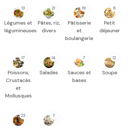
13
21
19
8
Légumes et
Pâtes, riz,
Pâtisserie
Petit
légumineuses
divers
et
déjeuner
boulangerie
17
14
7
12
Poissons,
Salades
Sauces et
Soupe
Crustacés
bases
et
Mollusques
22
7