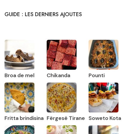
GUIDE : LES DERNIERS AJOUTES
Broa de mel
Chikanda
Pounti
Fritta brindisina
Fërgesë Tirane
Soweto Kota