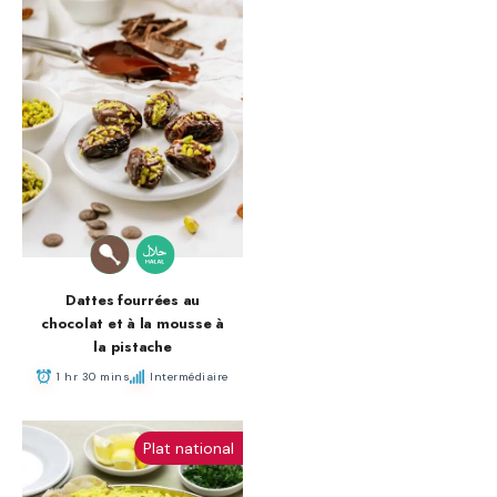
Dattes fourrées au
chocolat et à la mousse à
la pistache
1 hr 30 mins
Intermédiaire
Plat national