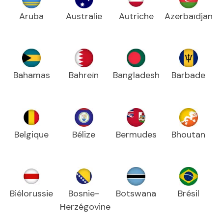
Aruba
Australie
Autriche
Azerbaïdjan
Bahamas
Bahreïn
Bangladesh
Barbade
Belgique
Bélize
Bermudes
Bhoutan
Biélorussie
Bosnie-
Botswana
Brésil
Herzégovine