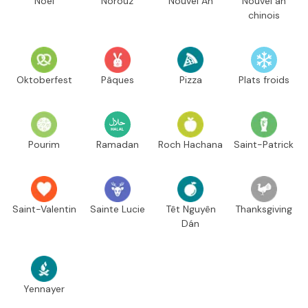
Noël
Norouz
Nouvel An
Nouvel an
chinois
Oktoberfest
Pâques
Pizza
Plats froids
Pourim
Ramadan
Roch Hachana
Saint-Patrick
Saint-Valentin
Sainte Lucie
Têt Nguyên
Thanksgiving
Dán
Yennayer