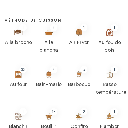
MÉTHODE DE CUISSON
1
3
1
1
A la broche
A la
Air Fryer
Au feu de
plancha
bois
33
2
5
1
Au four
Bain-marie
Barbecue
Basse
température
1
17
2
1
Blanchir
Bouillir
Confire
Flamber