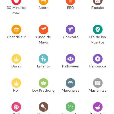
30 Minutes
Apéro
BBQ
Biscuits
maxi
Chandeleur
Cinco de
Cocktails
Día de los
Mayo
Muertos
Diwali
Enfants
Halloween
Hanoucca
Holi
Loy Krathong
Mardi gras
Maslenitsa