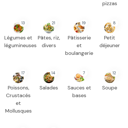
pizzas
13
21
19
8
Légumes et
Pâtes, riz,
Pâtisserie
Petit
légumineuses
divers
et
déjeuner
boulangerie
17
14
7
12
Poissons,
Salades
Sauces et
Soupe
Crustacés
bases
et
Mollusques