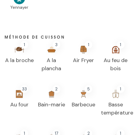
Yennayer
MÉTHODE DE CUISSON
1
3
1
1
A la broche
A la
Air Fryer
Au feu de
plancha
bois
33
2
5
1
Au four
Bain-marie
Barbecue
Basse
température
1
17
2
1