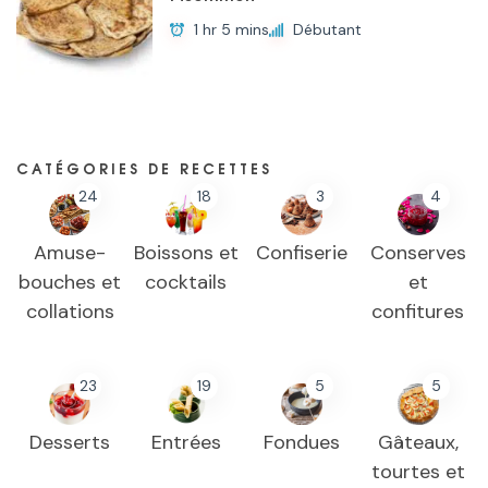
1 hr 5 mins
Débutant
CATÉGORIES DE RECETTES
24
18
3
4
Amuse-
Boissons et
Confiserie
Conserves
bouches et
cocktails
et
collations
confitures
23
19
5
5
Desserts
Entrées
Fondues
Gâteaux,
tourtes et