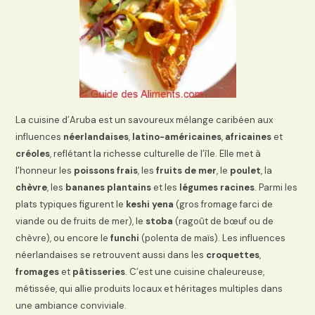
La cuisine d’Aruba est un savoureux mélange caribéen aux
influences
néerlandaises
,
latino-américaines
,
africaines
et
créoles
, reflétant la richesse culturelle de l’île. Elle met à
l’honneur les
poissons frais
, les
fruits de mer
, le
poulet
, la
chèvre
, les
bananes plantains
et les
légumes racines
. Parmi les
plats typiques figurent le
keshi yena
(gros fromage farci de
viande ou de fruits de mer), le
stoba
(ragoût de bœuf ou de
chèvre), ou encore le
funchi
(polenta de maïs). Les influences
néerlandaises se retrouvent aussi dans les
croquettes
,
fromages
et
pâtisseries
. C’est une cuisine chaleureuse,
métissée, qui allie produits locaux et héritages multiples dans
une ambiance conviviale.