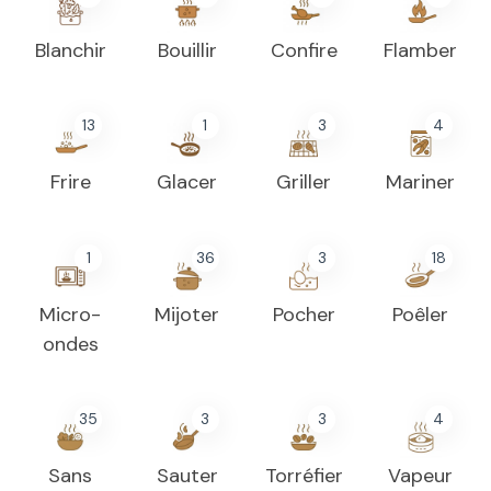
Blanchir
Bouillir
Confire
Flamber
13
1
3
4
Frire
Glacer
Griller
Mariner
1
36
3
18
Micro-
Mijoter
Pocher
Poêler
ondes
35
3
3
4
Sans
Sauter
Torréfier
Vapeur