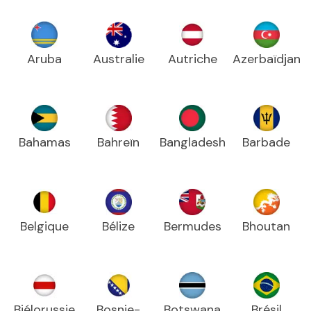
Aruba
Australie
Autriche
Azerbaïdjan
Bahamas
Bahreïn
Bangladesh
Barbade
Belgique
Bélize
Bermudes
Bhoutan
Biélorussie
Bosnie-
Botswana
Brésil