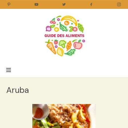
Guide
des
Aliments
Encyclopédie
des
aliments
/
Aruba
www.guidedesaliments.com