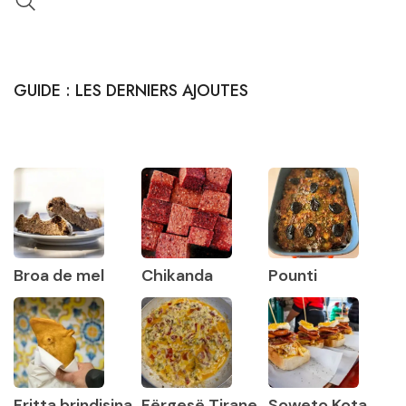
GUIDE : LES DERNIERS AJOUTES
Broa de mel
Chikanda
Pounti
Fritta brindisina
Fërgesë Tirane
Soweto Kota