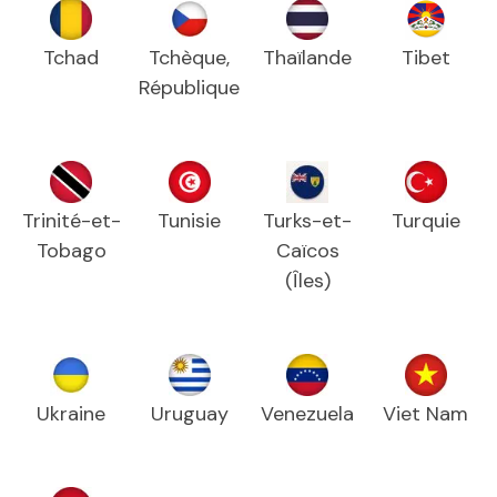
Tchad
Tchèque,
Thaïlande
Tibet
République
Trinité-et-
Tunisie
Turks-et-
Turquie
Tobago
Caïcos
(Îles)
Ukraine
Uruguay
Venezuela
Viet Nam