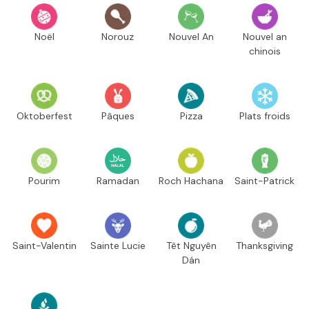
Noël
Norouz
Nouvel An
Nouvel an
chinois
Oktoberfest
Pâques
Pizza
Plats froids
Pourim
Ramadan
Roch Hachana
Saint-Patrick
Saint-Valentin
Sainte Lucie
Têt Nguyên
Thanksgiving
Dán