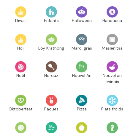
Diwali
Enfants
Halloween
Hanoucca
Holi
Loy Krathong
Mardi gras
Maslenitsa
Noël
Norouz
Nouvel An
Nouvel an
chinois
Oktoberfest
Pâques
Pizza
Plats froids