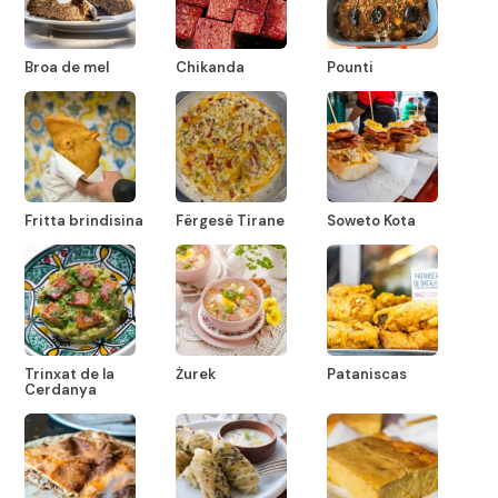
Broa de mel
Chikanda
Pounti
Fritta brindisina
Fërgesë Tirane
Soweto Kota
Trinxat de la
Żurek
Pataniscas
Cerdanya