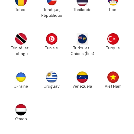
Tchad
Tchèque,
Thaïlande
Tibet
République
Trinité-et-
Tunisie
Turks-et-
Turquie
Tobago
Caïcos (Îles)
Ukraine
Uruguay
Venezuela
Viet Nam
Yémen