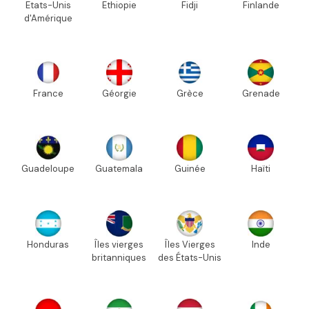
Etats-Unis
Ethiopie
Fidji
Finlande
d'Amérique
France
Géorgie
Grèce
Grenade
Guadeloupe
Guatemala
Guinée
Haïti
Honduras
Îles vierges
Îles Vierges
Inde
britanniques
des États-Unis