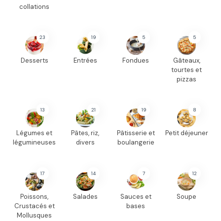
collations
23
19
5
5
Desserts
Entrées
Fondues
Gâteaux,
tourtes et
pizzas
13
21
19
8
Légumes et
Pâtes, riz,
Pâtisserie et
Petit déjeuner
légumineuses
divers
boulangerie
17
14
7
12
Poissons,
Salades
Sauces et
Soupe
Crustacés et
bases
Mollusques