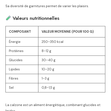
Sa diversité de garnitures permet de varier les plaisirs.
Valeurs nutritionnelles
COMPOSANT
VALEUR MOYENNE (POUR 100 G)
Énergie
250–350 kcal
Protéines
8–12 g
Glucides
30–40 g
Lipides
10–20 g
Fibres
1–3 g
Sel
0,8–1,5 g
La calzone est un aliment énergétique, combinant glucides et
lipides.