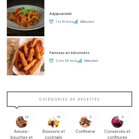
Adjapsandali
1 hr 10 mins
Débutant
Panisses en bâtonnets
2 hrs 25 mins
Débutant
CATÉGORIES DE RECETTES
24
18
3
4
Amuse-
Boissons et
Confiserie
Conserves et
bouches et
cocktails
confitures