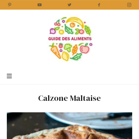
Guide
des
Aliments
Encyclopédie
des
aliments
/
Calzone Maltaise
www.guidedesaliments.com