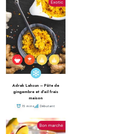
Exotic
Adrak Lahsun – Pâte de
gingembre et d’ail frais
maison
15 mins
Débutant
Bon marché