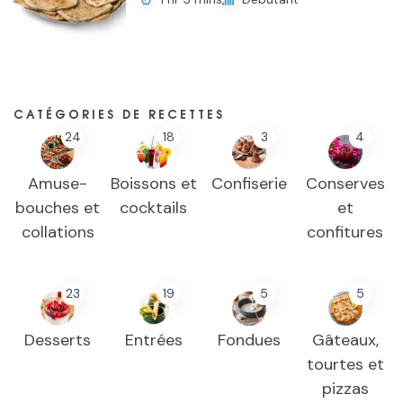
CATÉGORIES DE RECETTES
24
18
3
4
Amuse-
Boissons et
Confiserie
Conserves
bouches et
cocktails
et
collations
confitures
23
19
5
5
Desserts
Entrées
Fondues
Gâteaux,
tourtes et
pizzas