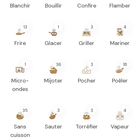
Blanchir
Bouillir
Confire
Flamber
13
1
3
4
Frire
Glacer
Griller
Mariner
1
36
3
18
Micro-
Mijoter
Pocher
Poêler
ondes
35
3
3
4
Sans
Sauter
Torréfier
Vapeur
cuisson