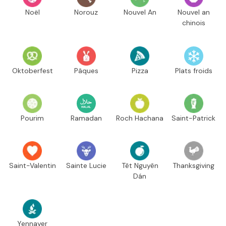
Noël
Norouz
Nouvel An
Nouvel an
chinois
Oktoberfest
Pâques
Pizza
Plats froids
Pourim
Ramadan
Roch Hachana
Saint-Patrick
Saint-Valentin
Sainte Lucie
Têt Nguyên
Thanksgiving
Dán
Yennayer