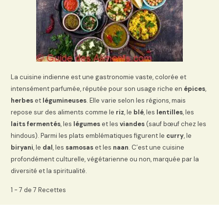
La cuisine indienne est une gastronomie vaste, colorée et
intensément parfumée, réputée pour son usage riche en
épices
,
herbes
et
légumineuses
. Elle varie selon les régions, mais
repose sur des aliments comme le
riz
, le
blé
, les
lentilles
, les
laits fermentés
, les
légumes
et les
viandes
(sauf bœuf chez les
hindous). Parmi les plats emblématiques figurent le
curry
, le
biryani
, le
dal
, les
samosas
et les
naan
. C’est une cuisine
profondément culturelle, végétarienne ou non, marquée par la
diversité et la spiritualité.
1 - 7 de 7 Recettes