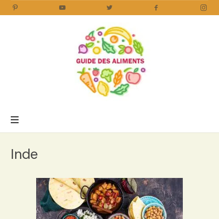
Guide
des
Aliments
Encyclopédie
des
aliments
/
Inde
www.guidedesaliments.com