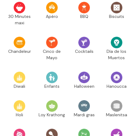
30 Minutes
Apéro
BBQ
Biscuits
maxi
Chandeleur
Cinco de
Cocktails
Día de los
Mayo
Muertos
Diwali
Enfants
Halloween
Hanoucca
Holi
Loy Krathong
Mardi gras
Maslenitsa