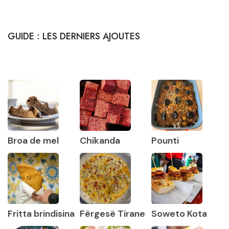
GUIDE : LES DERNIERS AJOUTES
Broa de mel
Chikanda
Pounti
Fritta brindisina
Fërgesë Tirane
Soweto Kota