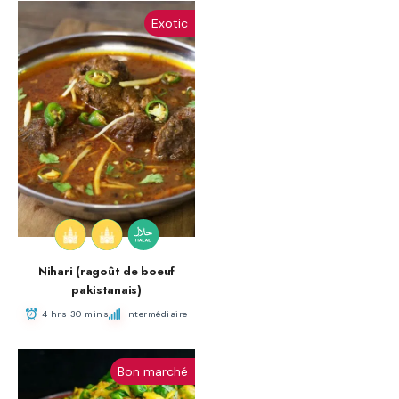
Exotic
Nihari (ragoût de boeuf
pakistanais)
4 hrs 30 mins
Intermédiaire
Bon marché