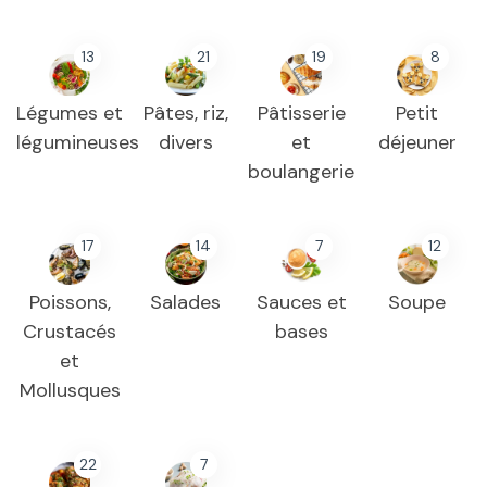
13
21
19
8
Légumes et
Pâtes, riz,
Pâtisserie
Petit
légumineuses
divers
et
déjeuner
boulangerie
17
14
7
12
Poissons,
Salades
Sauces et
Soupe
Crustacés
bases
et
Mollusques
22
7