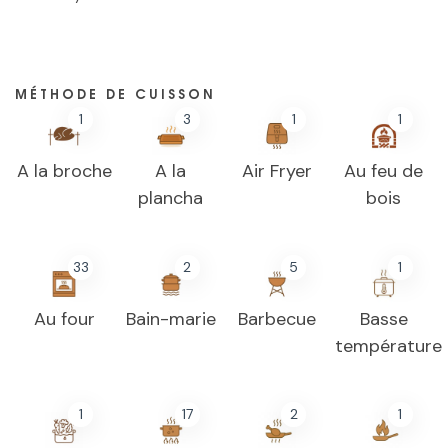
MÉTHODE DE CUISSON
1
3
1
1
A la broche
A la
Air Fryer
Au feu de
plancha
bois
33
2
5
1
Au four
Bain-marie
Barbecue
Basse
température
1
17
2
1