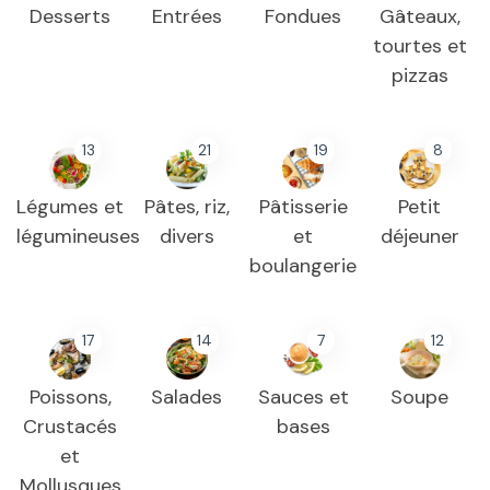
Desserts
Entrées
Fondues
Gâteaux,
tourtes et
pizzas
13
21
19
8
Légumes et
Pâtes, riz,
Pâtisserie
Petit
légumineuses
divers
et
déjeuner
boulangerie
17
14
7
12
Poissons,
Salades
Sauces et
Soupe
Crustacés
bases
et
Mollusques