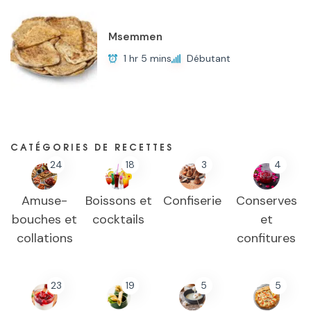
Msemmen
1 hr 5 mins
Débutant
CATÉGORIES DE RECETTES
24
18
3
4
Amuse-
Boissons et
Confiserie
Conserves
bouches et
cocktails
et
collations
confitures
23
19
5
5