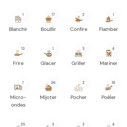
1
17
2
1
Blanchir
Bouillir
Confire
Flamber
13
1
3
4
Frire
Glacer
Griller
Mariner
1
36
3
18
Micro-
Mijoter
Pocher
Poêler
ondes
35
3
3
4