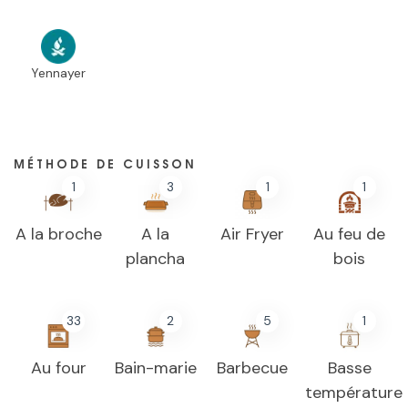
Yennayer
MÉTHODE DE CUISSON
1
3
1
1
A la broche
A la
Air Fryer
Au feu de
plancha
bois
33
2
5
1
Au four
Bain-marie
Barbecue
Basse
température