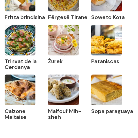
Fritta brindisina
Fërgesë Tirane
Soweto Kota
Trinxat de la
Żurek
Pataniscas
Cerdanya
Calzone
Malfouf Mih-
Sopa paraguaya
Maltaise
sheh