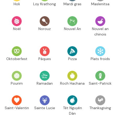
Holi
Loy Krathong
Mardi gras
Maslenitsa
Noël
Norouz
Nouvel An
Nouvel an
chinois
Oktoberfest
Pâques
Pizza
Plats froids
Pourim
Ramadan
Roch Hachana
Saint-Patrick
Saint-Valentin
Sainte Lucie
Têt Nguyên
Thanksgiving
Dán