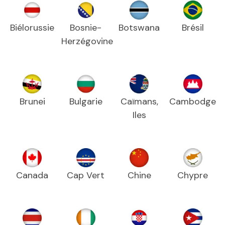
Biélorussie
Bosnie-
Botswana
Brésil
Herzégovine
Brunei
Bulgarie
Caïmans,
Cambodge
Iles
Canada
Cap Vert
Chine
Chypre