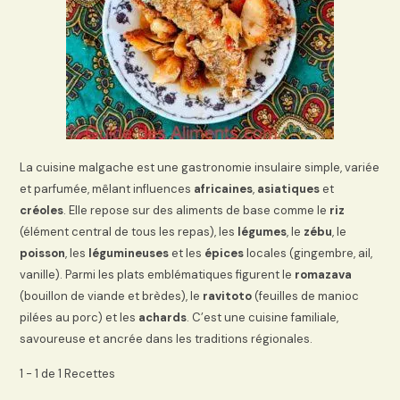
La cuisine malgache est une gastronomie insulaire simple, variée
et parfumée, mêlant influences
africaines
,
asiatiques
et
créoles
. Elle repose sur des aliments de base comme le
riz
(élément central de tous les repas), les
légumes
, le
zébu
, le
poisson
, les
légumineuses
et les
épices
locales (gingembre, ail,
vanille). Parmi les plats emblématiques figurent le
romazava
(bouillon de viande et brèdes), le
ravitoto
(feuilles de manioc
pilées au porc) et les
achards
. C’est une cuisine familiale,
savoureuse et ancrée dans les traditions régionales.
1 - 1 de 1 Recettes