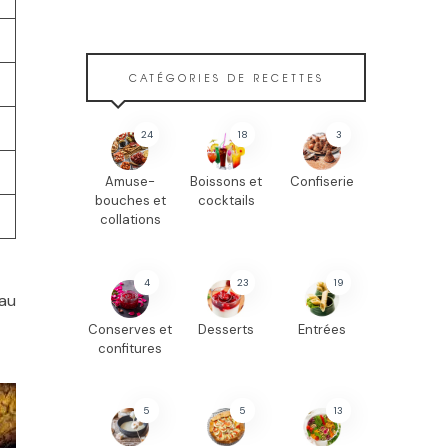
CATÉGORIES DE RECETTES
24
18
3
Amuse-
Boissons et
Confiserie
bouches et
cocktails
collations
4
23
19
 au
Conserves et
Desserts
Entrées
confitures
5
5
13