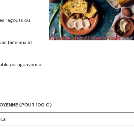
des ragoûts ou
pas familiaux et
 table paraguayenne.
OYENNE (POUR 100 G)
cal