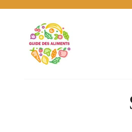
Guide
des
Aliments
Encyclopédie
des
aliments
/
www.guidedesaliments.com