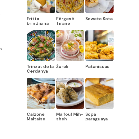
.
Fritta
Fërgesë
Soweto Kota
brindisina
Tirane
s
Trinxat de la
Żurek
Pataniscas
Cerdanya
Calzone
Malfouf Mih-
Sopa
Maltaise
sheh
paraguaya