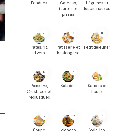
Fondues
Gâteaux,
Légumes et
tourtes et
légumineuses
pizzas
21
19
8
Pâtes, riz,
Pâtisserie et
Petit déjeuner
divers
boulangerie
17
14
7
Poissons,
Salades
Sauces et
Crustacés et
bases
Mollusques
12
22
7
Soupe
Viandes
Volailles