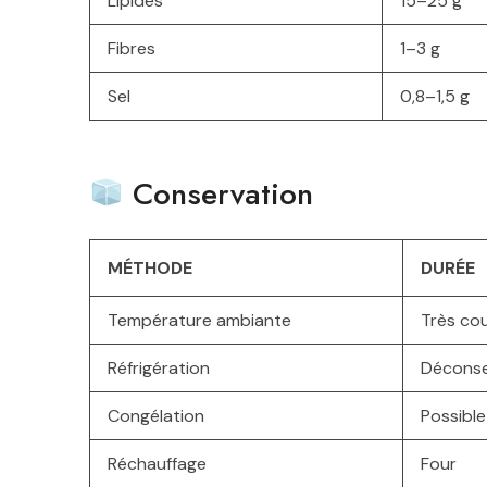
Lipides
15–25 g
Fibres
1–3 g
Sel
0,8–1,5 g
Conservation
MÉTHODE
DURÉE
Température ambiante
Très co
Réfrigération
Déconse
Congélation
Possible
Réchauffage
Four