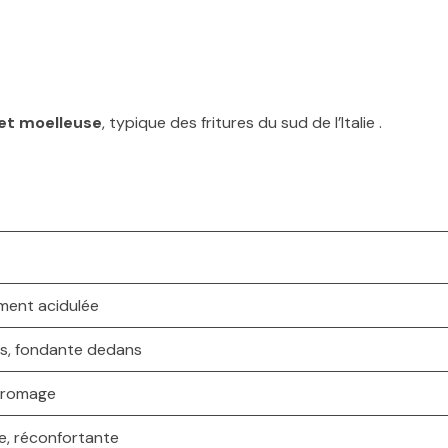
 et moelleuse
, typique des fritures du sud de l’Italie .
ment acidulée
rs, fondante dedans
 fromage
, réconfortante