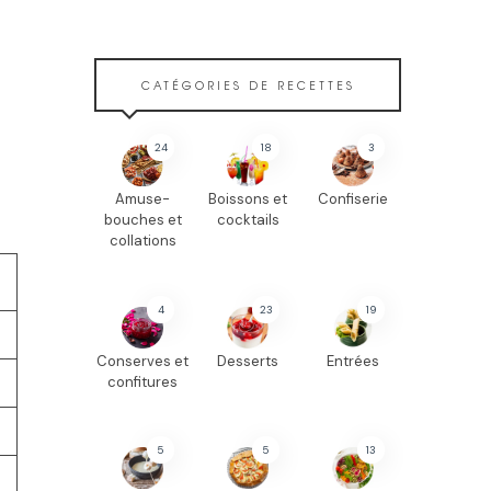
CATÉGORIES DE RECETTES
24
18
3
Amuse-
Boissons et
Confiserie
bouches et
cocktails
collations
4
23
19
Conserves et
Desserts
Entrées
confitures
5
5
13