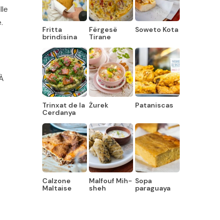
lle
.
Fritta
Fërgesë
Soweto Kota
brindisina
Tirane
 À
Trinxat de la
Żurek
Pataniscas
Cerdanya
Calzone
Malfouf Mih-
Sopa
Maltaise
sheh
paraguaya