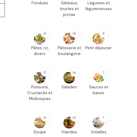
Fondues
Gâteaux,
Légumes et
tourtes et
légumineuses
pizzas
21
19
8
Pâtes, riz,
Pâtisserie et
Petit déjeuner
divers
boulangerie
17
14
7
Poissons,
Salades
Sauces et
Crustacés et
bases
Mollusques
12
22
7
Soupe
Viandes
Volailles