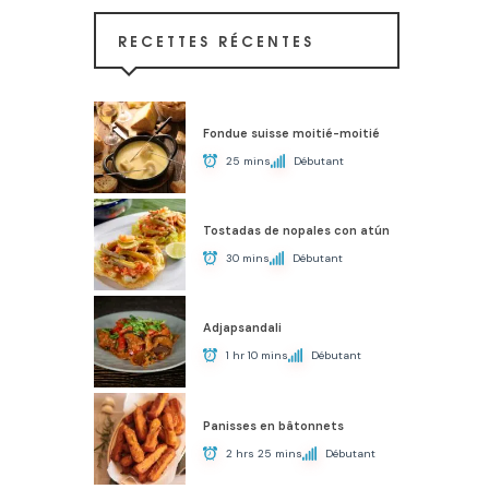
RECETTES RÉCENTES
Fondue suisse moitié-moitié
25 mins
Débutant
Tostadas de nopales con atún
30 mins
Débutant
Adjapsandali
1 hr 10 mins
Débutant
Panisses en bâtonnets
2 hrs 25 mins
Débutant