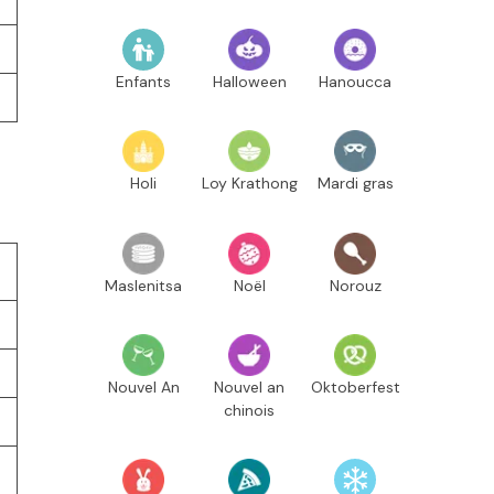
Enfants
Halloween
Hanoucca
Holi
Loy Krathong
Mardi gras
Maslenitsa
Noël
Norouz
Nouvel An
Nouvel an
Oktoberfest
chinois