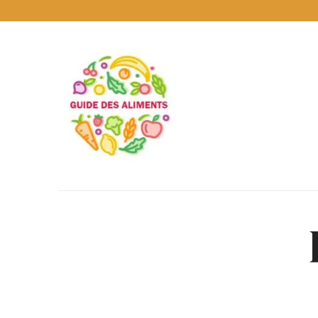
Guide
des
Aliments
Encyclopédie
des
aliments
/
www.guidedesaliments.com