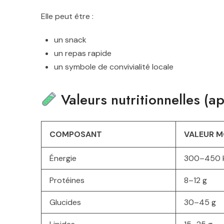
Elle peut être :
un snack
un repas rapide
un symbole de convivialité locale
Valeurs nutritionnelles (a
COMPOSANT
VALEUR M
Énergie
300–450 k
Protéines
8–12 g
Glucides
30–45 g