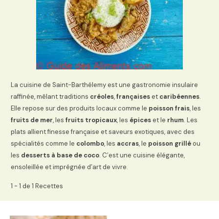
La cuisine de Saint-Barthélemy est une gastronomie insulaire
raffinée, mêlant traditions
créoles
,
françaises
et
caribéennes
.
Elle repose sur des produits locaux comme le
poisson frais
, les
fruits de mer
, les
fruits tropicaux
, les
épices
et le
rhum
. Les
plats allient finesse française et saveurs exotiques, avec des
spécialités comme le
colombo
, les
accras
, le
poisson grillé
ou
les
desserts à base de coco
. C’est une cuisine élégante,
ensoleillée et imprégnée d’art de vivre.
1 - 1 de 1 Recettes