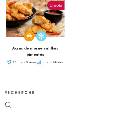
Créole
Acras de morue antillais
pimentés
24 hrs 45 mins
Intermédiaire
RECHERCHE