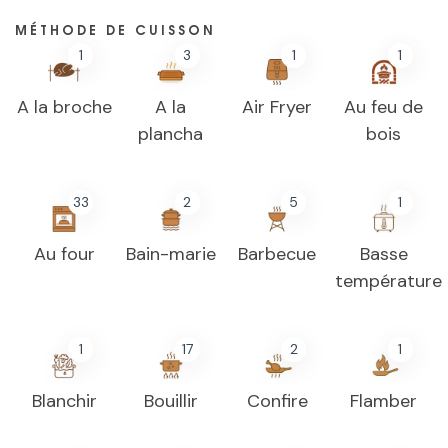
MÉTHODE DE CUISSON
1
3
1
1
A la broche
A la
Air Fryer
Au feu de
plancha
bois
33
2
5
1
Au four
Bain-marie
Barbecue
Basse
température
1
17
2
1
Blanchir
Bouillir
Confire
Flamber