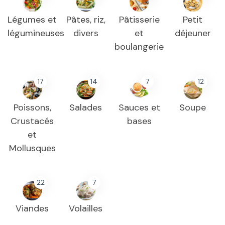
Légumes et
Pâtes, riz,
Pâtisserie
Petit
légumineuses
divers
et
déjeuner
boulangerie
17
14
7
12
Poissons,
Salades
Sauces et
Soupe
Crustacés
bases
et
Mollusques
22
7
Viandes
Volailles