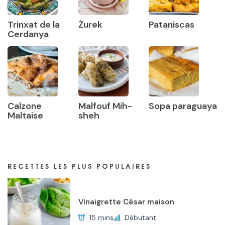
Trinxat de la
Żurek
Pataniscas
Cerdanya
Calzone
Malfouf Mih-
Sopa paraguaya
Maltaise
sheh
RECETTES LES PLUS POPULAIRES
Vinaigrette César maison
15 mins
Débutant