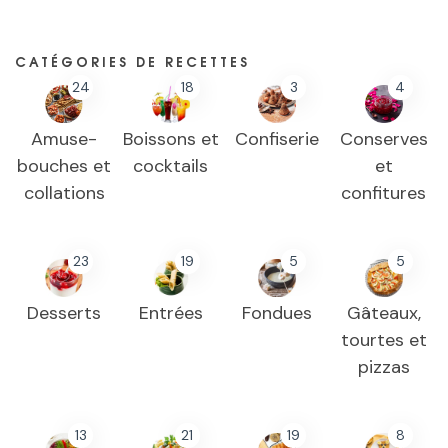
CATÉGORIES DE RECETTES
24
18
3
4
Amuse-
Boissons et
Confiserie
Conserves
bouches et
cocktails
et
collations
confitures
23
19
5
5
Desserts
Entrées
Fondues
Gâteaux,
tourtes et
pizzas
13
21
19
8