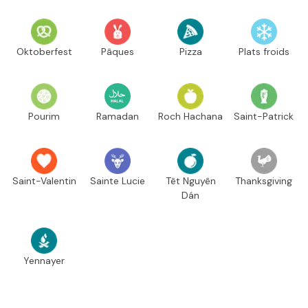
Oktoberfest
Pâques
Pizza
Plats froids
Pourim
Ramadan
Roch Hachana
Saint-Patrick
Saint-Valentin
Sainte Lucie
Têt Nguyên
Thanksgiving
Dán
Yennayer