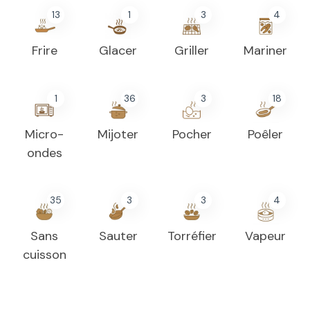
13
1
3
4
Frire
Glacer
Griller
Mariner
1
36
3
18
Micro-
Mijoter
Pocher
Poêler
ondes
35
3
3
4
Sans
Sauter
Torréfier
Vapeur
cuisson