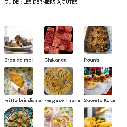
GUIDE : LES DERNIERS AJOUTES
Broa de mel
Chikanda
Pounti
Fritta brindisina
Fërgesë Tirane
Soweto Kota