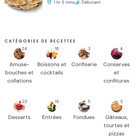
1 hr 5 mins
Débutant
CATÉGORIES DE RECETTES
24
18
3
4
Amuse-
Boissons et
Confiserie
Conserves
bouches et
cocktails
et
collations
confitures
23
19
5
5
Desserts
Entrées
Fondues
Gâteaux,
tourtes et
pizzas