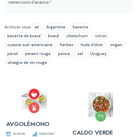
remercions d'avance !
Archiver sous
ail
Argentine
bavette
bavette de boeuf
boeuf
chimichurri
citron
cuisine sud-américaine
herbes
huile d'olive
origan
persil
piment rouge
poivre
sel
Uruguay
vinaigre de vin rouge
AVGOLÉMONO
CALDO VERDE
30 MINS
DÉBUTANT