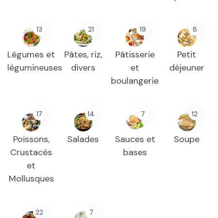
13
21
19
8
Légumes et
Pâtes, riz,
Pâtisserie
Petit
légumineuses
divers
et
déjeuner
boulangerie
17
14
7
12
Poissons,
Salades
Sauces et
Soupe
Crustacés
bases
et
Mollusques
22
7