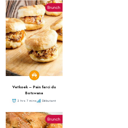
Brunch
Vetkoek – Pain farci du
Botswana
2 hrs 7 mins
Débutant
Brunch