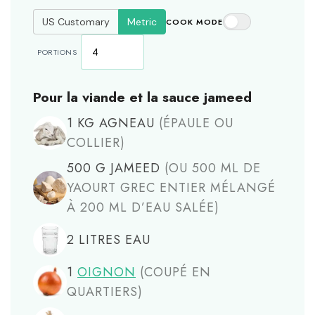
US Customary
Metric
COOK MODE
PORTIONS
Pour la viande et la sauce jameed
1
KG
AGNEAU
(ÉPAULE OU
COLLIER)
500
G
JAMEED
(OU 500 ML DE
YAOURT GREC ENTIER MÉLANGÉ
À 200 ML D’EAU SALÉE)
2
LITRES
EAU
1
OIGNON
(COUPÉ EN
QUARTIERS)