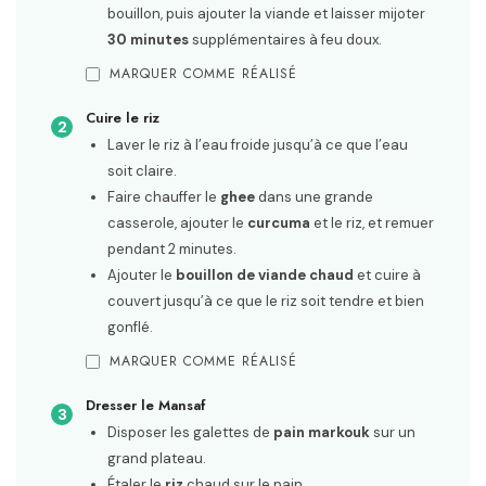
bouillon, puis ajouter la viande et laisser mijoter
30 minutes
supplémentaires à feu doux.
MARQUER COMME RÉALISÉ
Cuire le riz
Laver le riz à l’eau froide jusqu’à ce que l’eau
soit claire.
Faire chauffer le
ghee
dans une grande
casserole, ajouter le
curcuma
et le riz, et remuer
pendant 2 minutes.
Ajouter le
bouillon de viande chaud
et cuire à
couvert jusqu’à ce que le riz soit tendre et bien
gonflé.
MARQUER COMME RÉALISÉ
Dresser le Mansaf
Disposer les galettes de
pain markouk
sur un
grand plateau.
Étaler le
riz
chaud sur le pain.