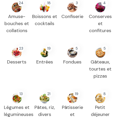
24
18
3
4
Amuse-
Boissons et
Confiserie
Conserves
bouches et
cocktails
et
collations
confitures
23
19
5
5
Desserts
Entrées
Fondues
Gâteaux,
tourtes et
pizzas
13
21
19
8
Légumes et
Pâtes, riz,
Pâtisserie
Petit
légumineuses
divers
et
déjeuner