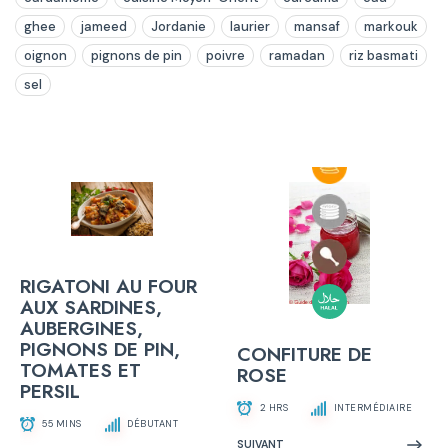
ghee
jameed
Jordanie
laurier
mansaf
markouk
oignon
pignons de pin
poivre
ramadan
riz basmati
sel
RIGATONI AU FOUR
AUX SARDINES,
AUBERGINES,
PIGNONS DE PIN,
CONFITURE DE
TOMATES ET
ROSE
PERSIL
2 HRS
INTERMÉDIAIRE
55 MINS
DÉBUTANT
SUIVANT