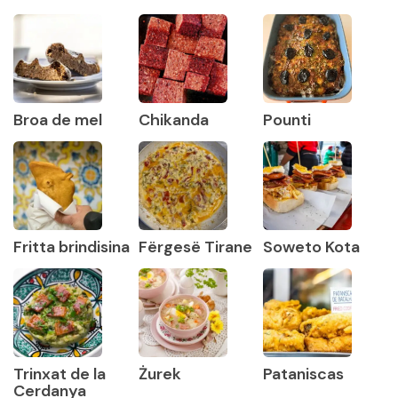
Broa de mel
Chikanda
Pounti
Fritta brindisina
Fërgesë Tirane
Soweto Kota
Trinxat de la
Żurek
Pataniscas
Cerdanya