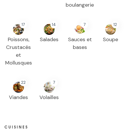
boulangerie
17
14
7
12
Poissons,
Salades
Sauces et
Soupe
Crustacés
bases
et
Mollusques
22
7
Viandes
Volailles
CUISINES