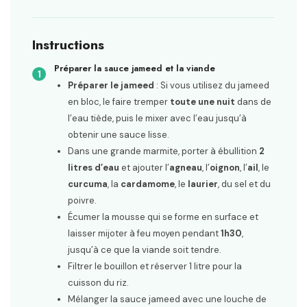
Instructions
Préparer la sauce jameed et la viande
Préparer le jameed
: Si vous utilisez du jameed
en bloc, le faire tremper
toute une nuit
dans de
l’eau tiède, puis le mixer avec l’eau jusqu’à
obtenir une sauce lisse.
Dans une grande marmite, porter à ébullition
2
litres d’eau
et ajouter l’
agneau
, l’
oignon
, l’
ail
, le
curcuma
, la
cardamome
, le
laurier
, du sel et du
poivre.
Écumer la mousse qui se forme en surface et
laisser mijoter à feu moyen pendant
1h30
,
jusqu’à ce que la viande soit tendre.
Filtrer le bouillon et réserver 1 litre pour la
cuisson du riz.
Mélanger la sauce jameed avec une louche de