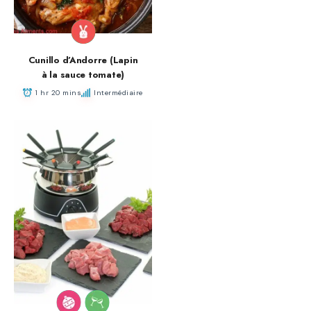
Cunillo d’Andorre (Lapin
à la sauce tomate)
1 hr 20 mins
Intermédiaire