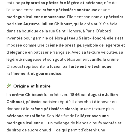
est une
préparation pâtissière légère et aérienne
, née de
l’alliance entre une
crème pâtissière onctueuse
et une
meringue italienne mousseuse
. Elle tient son nom du
pâtissier
parisien Auguste Jullien Chiboust
, qui la créa au XIXᵉ siècle
dans sa boutique de la rue Saint-Honoré, à Paris. D’abord
inventée pour garnir le célèbre
gâteau Saint-Honoré
, elle s’est
imposée comme une
crème de prestige
, symbole de légèreté et
d’élégance en pâtisserie française. Avec sa texture veloutée, sa
légèreté nuageuse et son goût délicatement vanillé, la crème
Chiboust représente la
fusion parfaite entre technique,
raffinement et gourmandise.
Origine et histoire
La
crème Chiboust
fut créée vers
1846
par
Auguste Jullien
Chiboust
, pâtissier parisien réputé. Il cherchait à innover en
donnant à la
crème pâtissière classique
une texture plus
aérienne et raffinée
. Son idée fut de
l’alléger avec une
meringue italienne
— un mélange de blancs d’œufs montés et
de sirop de sucre chaud — ce qui permit d’obtenir une