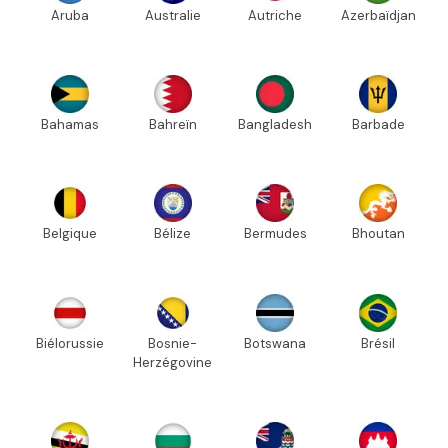
Aruba
Australie
Autriche
Azerbaïdjan
Bahamas
Bahreïn
Bangladesh
Barbade
Belgique
Bélize
Bermudes
Bhoutan
Biélorussie
Bosnie-
Botswana
Brésil
Herzégovine