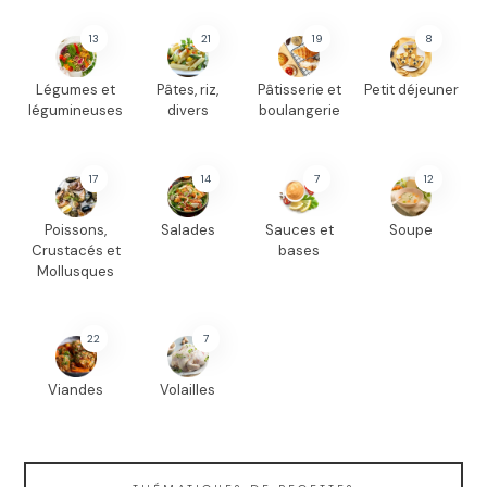
13
21
19
8
Légumes et
Pâtes, riz,
Pâtisserie et
Petit déjeuner
légumineuses
divers
boulangerie
17
14
7
12
Poissons,
Salades
Sauces et
Soupe
Crustacés et
bases
Mollusques
22
7
Viandes
Volailles