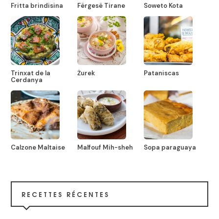
Fritta brindisina
Fërgesë Tirane
Soweto Kota
Trinxat de la
Żurek
Pataniscas
Cerdanya
Calzone Maltaise
Malfouf Mih-sheh
Sopa paraguaya
RECETTES RÉCENTES