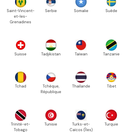
Saint-Vincent-
Serbie
Somalie
Suède
et-les-
Grenadines
Suisse
Tadjikistan
Taïwan
Tanzanie
Tchad
Tchèque,
Thaïlande
Tibet
République
Trinité-et-
Tunisie
Turks-et-
Turquie
Tobago
Caïcos (Îles)