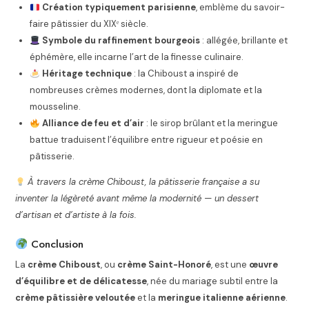
Création typiquement parisienne
, emblème du savoir-
faire pâtissier du XIXᵉ siècle.
Symbole du raffinement bourgeois
: allégée, brillante et
éphémère, elle incarne l’art de la finesse culinaire.
Héritage technique
: la Chiboust a inspiré de
nombreuses crèmes modernes, dont la diplomate et la
mousseline.
Alliance de feu et d’air
: le sirop brûlant et la meringue
battue traduisent l’équilibre entre rigueur et poésie en
pâtisserie.
À travers la crème Chiboust, la pâtisserie française a su
inventer la légèreté avant même la modernité — un dessert
d’artisan et d’artiste à la fois.
Conclusion
La
crème Chiboust
, ou
crème Saint-Honoré
, est une
œuvre
d’équilibre et de délicatesse
, née du mariage subtil entre la
crème pâtissière veloutée
et la
meringue italienne aérienne
.