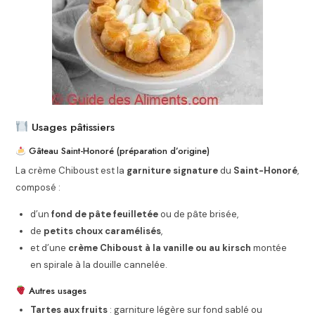
Usages pâtissiers
Gâteau Saint-Honoré (préparation d’origine)
La crème Chiboust est la
garniture signature
du
Saint-Honoré
,
composé :
d’un
fond de pâte feuilletée
ou de pâte brisée,
de
petits choux caramélisés
,
et d’une
crème Chiboust à la vanille ou au kirsch
montée
en spirale à la douille cannelée.
Autres usages
Tartes aux fruits
: garniture légère sur fond sablé ou