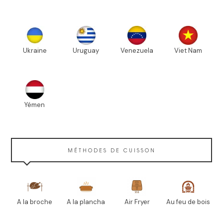
Ukraine
Uruguay
Venezuela
Viet Nam
Yémen
MÉTHODES DE CUISSON
A la broche
A la plancha
Air Fryer
Au feu de bois