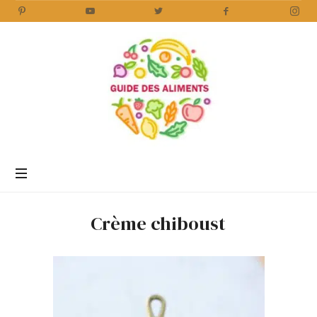
Guide
des
Aliments
Encyclopédie
des
aliments
/
Crème chiboust
www.guidedesaliments.com