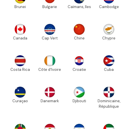
Brunei
Bulgarie
Caïmans, Iles
Cambodge
Canada
Cap Vert
Chine
Chypre
Costa Rica
Côte d'Ivoire
Croatie
Cuba
Curaçao
Danemark
Djibouti
Dominicaine,
République