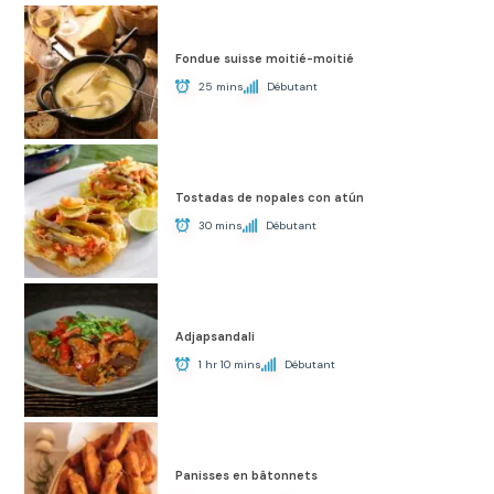
Fondue suisse moitié-moitié
25 mins
Débutant
Tostadas de nopales con atún
30 mins
Débutant
Adjapsandali
1 hr 10 mins
Débutant
Panisses en bâtonnets