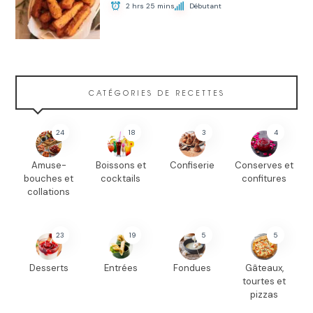
2 hrs 25 mins
Débutant
CATÉGORIES DE RECETTES
24
18
3
4
Amuse-
Boissons et
Confiserie
Conserves et
bouches et
cocktails
confitures
collations
23
19
5
5
Desserts
Entrées
Fondues
Gâteaux,
tourtes et
pizzas