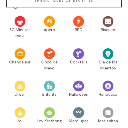
THÉMATIQUES DE RECETTES
30 Minutes
Apéro
BBQ
Biscuits
maxi
Chandeleur
Cinco de
Cocktails
Día de los
Mayo
Muertos
Diwali
Enfants
Halloween
Hanoucca
Holi
Loy Krathong
Mardi gras
Maslenitsa