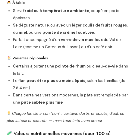
À table
Servi
froid ou à température ambiante
, coupé en parts
épaisses.
Se déguste
nature
, ou avec un léger
coulis de fruits rouges
,
du
miel
, ou une
pointe de crème fouettée
.
Parfait accompagné d’un
verre de vin moelleux
du Val de
Loire (comme un Coteaux du Layon) ou d’un café noir.
Variantes régionales
Certains ajoutent une
pointe de rhum
ou d’
eau-de-vie
dans
le lait.
Le
flan peut être plus ou moins épais
, selon les familles (de
2 à 4 cm).
Dans certaines versions modernes, la pâte est remplacée par
une
pâte sablée plus fine
.
Chaque famille a son “fion” : certains dorés et épicés, d’autres
plus laiteux et discrets — mais tous faits avec amour.
Valeurs nutritionnelles moyennes (pour 100 g)