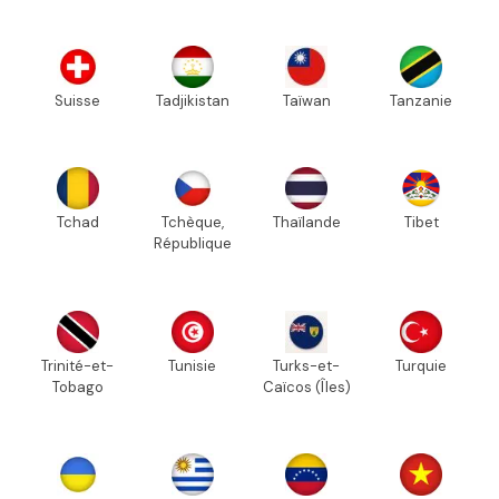
Suisse
Tadjikistan
Taïwan
Tanzanie
Tchad
Tchèque,
Thaïlande
Tibet
République
Trinité-et-
Tunisie
Turks-et-
Turquie
Tobago
Caïcos (Îles)