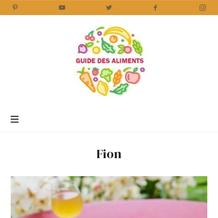
Guide
des
Aliments
Encyclopédie
des
aliments
/
Fion
www.guidedesaliments.com