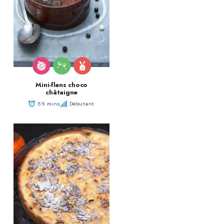
Mini-flans choco
châtaigne
55 mins
Débutant