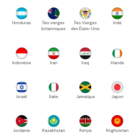
Honduras
Îles vierges
Îles Vierges
Inde
britanniques
des États-Unis
Indonésie
Iran
Iraq
Irlande
Israël
Italie
Jamaïque
Japon
Jordanie
Kazakhstan
Kenya
Kirghizistan