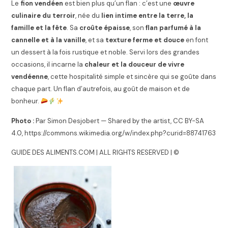
Le
fion vendéen
est bien plus qu’un flan : c’est une
œuvre
culinaire du terroir
, née du
lien intime entre la terre, la
famille et la fête
. Sa
croûte épaisse
, son
flan parfumé à la
cannelle et à la vanille
, et sa
texture ferme et douce
en font
un dessert à la fois rustique et noble. Servi lors des grandes
occasions, il incarne la
chaleur et la douceur de vivre
vendéenne
, cette hospitalité simple et sincère qui se goûte dans
chaque part. Un flan d’autrefois, au goût de maison et de
bonheur.
Photo :
Par Simon Desjobert — Shared by the artist, CC BY-SA
4.0, https://commons.wikimedia.org/w/index.php?curid=88741763
GUIDE DES ALIMENTS.COM | ALL RIGHTS RESERVED | ©