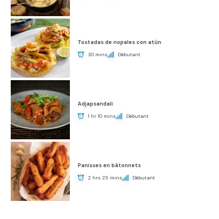
Tostadas de nopales con atún
30 mins
Débutant
Adjapsandali
1 hr 10 mins
Débutant
Panisses en bâtonnets
2 hrs 25 mins
Débutant