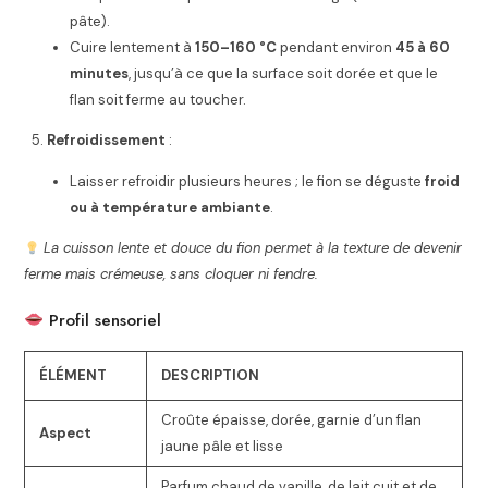
pâte).
Cuire lentement à
150–160 °C
pendant environ
45 à 60
minutes
, jusqu’à ce que la surface soit dorée et que le
flan soit ferme au toucher.
Refroidissement
:
Laisser refroidir plusieurs heures ; le fion se déguste
froid
ou à température ambiante
.
La cuisson lente et douce du fion permet à la texture de devenir
ferme mais crémeuse, sans cloquer ni fendre.
Profil sensoriel
ÉLÉMENT
DESCRIPTION
Croûte épaisse, dorée, garnie d’un flan
Aspect
jaune pâle et lisse
Parfum chaud de vanille, de lait cuit et de