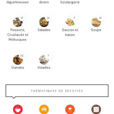
légumineuses
divers
boulangerie
17
14
7
12
Poissons,
Salades
Sauces et
Soupe
Crustacés et
bases
Mollusques
22
7
Viandes
Volailles
THÉMATIQUES DE RECETTES