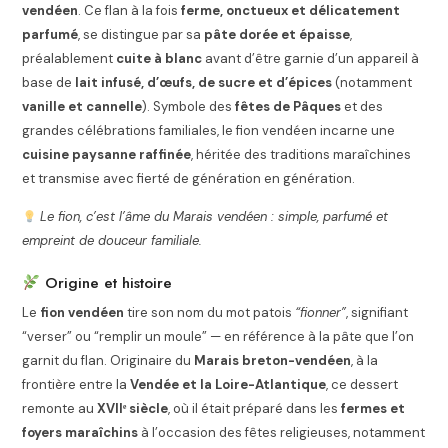
vendéen
. Ce flan à la fois
ferme, onctueux et délicatement
parfumé
, se distingue par sa
pâte dorée et épaisse
,
préalablement
cuite à blanc
avant d’être garnie d’un appareil à
base de
lait infusé, d’œufs, de sucre et d’épices
(notamment
vanille et cannelle
). Symbole des
fêtes de Pâques
et des
grandes célébrations familiales, le fion vendéen incarne une
cuisine paysanne raffinée
, héritée des traditions maraîchines
et transmise avec fierté de génération en génération.
Le fion, c’est l’âme du Marais vendéen : simple, parfumé et
empreint de douceur familiale.
Origine et histoire
Le
fion vendéen
tire son nom du mot patois
“fionner”
, signifiant
“verser” ou “remplir un moule” — en référence à la pâte que l’on
garnit du flan. Originaire du
Marais breton-vendéen
, à la
frontière entre la
Vendée et la Loire-Atlantique
, ce dessert
remonte au
XVIIᵉ siècle
, où il était préparé dans les
fermes et
foyers maraîchins
à l’occasion des fêtes religieuses, notamment