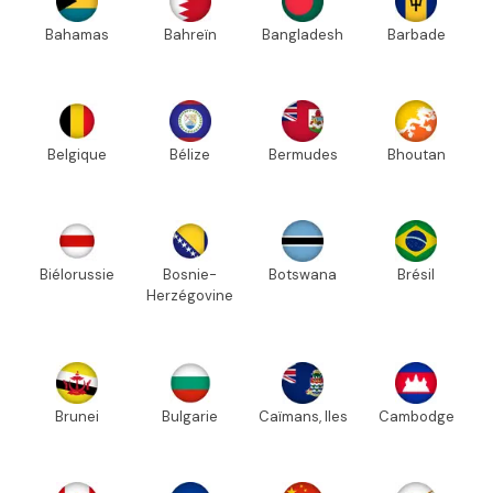
Bahamas
Bahreïn
Bangladesh
Barbade
Belgique
Bélize
Bermudes
Bhoutan
Biélorussie
Bosnie-
Botswana
Brésil
Herzégovine
Brunei
Bulgarie
Caïmans, Iles
Cambodge