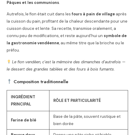
Pâques et les communions
.
Autrefois, le fion était cuit dans les
fours à pain de village
après
la cuisson du pain, profitant de la chaleur descendante pour une
cuisson douce et lente. Sa recette, transmise oralement, a
connu peu de modifications, et reste aujourd’hui un
symbole de
la gastronomie vendéenne
, au même titre que la brioche ou le
préfou.
Le fion vendéen, c’est la mémoire des dimanches d’autrefois —
le dessert des grandes tablées et des fours à bois fumants.
Composition traditionnelle
INGRÉDIENT
RÔLE ET PARTICULARITÉ
PRINCIPAL
Base de la pâte, souvent rustique et
Farine de blé
bien dorée
Beurre doux
Donne une pâte riche et friable