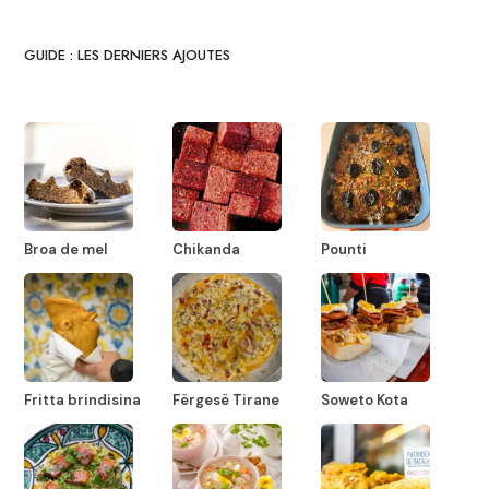
GUIDE : LES DERNIERS AJOUTES
Broa de mel
Chikanda
Pounti
Fritta brindisina
Fërgesë Tirane
Soweto Kota