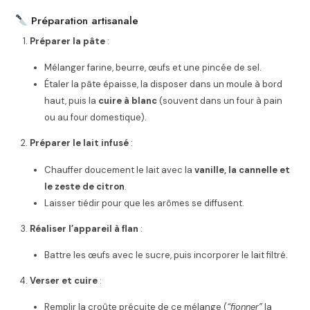
Préparation artisanale
Préparer la pâte
:
Mélanger farine, beurre, œufs et une pincée de sel.
Étaler la pâte épaisse, la disposer dans un moule à bord
haut, puis la
cuire à blanc
(souvent dans un four à pain
ou au four domestique).
Préparer le lait infusé
:
Chauffer doucement le lait avec la
vanille, la cannelle et
le zeste de citron
.
Laisser tiédir pour que les arômes se diffusent.
Réaliser l’appareil à flan
:
Battre les œufs avec le sucre, puis incorporer le lait filtré.
Verser et cuire
:
Remplir la croûte précuite de ce mélange (
“fionner”
la