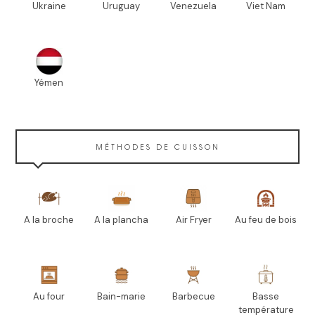
Ukraine
Uruguay
Venezuela
Viet Nam
Yémen
MÉTHODES DE CUISSON
A la broche
A la plancha
Air Fryer
Au feu de bois
Au four
Bain-marie
Barbecue
Basse
température