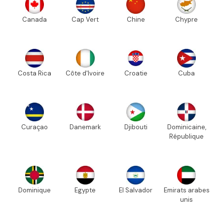
Canada
Cap Vert
Chine
Chypre
Costa Rica
Côte d'Ivoire
Croatie
Cuba
Curaçao
Danemark
Djibouti
Dominicaine,
République
Dominique
Egypte
El Salvador
Emirats arabes
unis