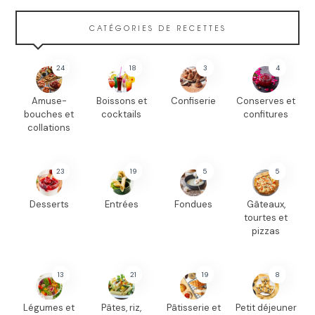
CATÉGORIES DE RECETTES
24
18
3
4
Amuse-
Boissons et
Confiserie
Conserves et
bouches et
cocktails
confitures
collations
23
19
5
5
Desserts
Entrées
Fondues
Gâteaux,
tourtes et
pizzas
13
21
19
8
Légumes et
Pâtes, riz,
Pâtisserie et
Petit déjeuner