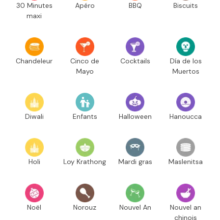
30 Minutes
Apéro
BBQ
Biscuits
maxi
Chandeleur
Cinco de
Cocktails
Día de los
Mayo
Muertos
Diwali
Enfants
Halloween
Hanoucca
Holi
Loy Krathong
Mardi gras
Maslenitsa
Noël
Norouz
Nouvel An
Nouvel an
chinois