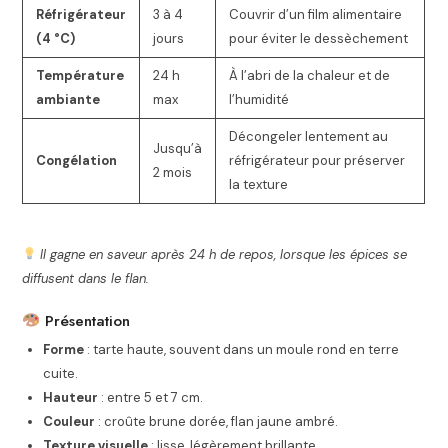
Réfrigérateur
3 à 4
Couvrir d’un film alimentaire
(4 °C)
jours
pour éviter le dessèchement
Température
24 h
À l’abri de la chaleur et de
ambiante
max
l’humidité
Décongeler lentement au
Jusqu’à
Congélation
réfrigérateur pour préserver
2 mois
la texture
Il gagne en saveur après 24 h de repos, lorsque les épices se
diffusent dans le flan.
Présentation
Forme
: tarte haute, souvent dans un moule rond en terre
cuite.
Hauteur
: entre 5 et 7 cm.
Couleur
: croûte brune dorée, flan jaune ambré.
Texture visuelle
: lisse, légèrement brillante.