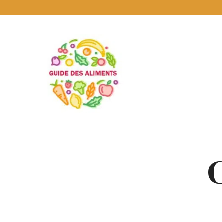
Guide
des
Aliments
Encyclopédie
des
aliments
/
www.guidedesaliments.com