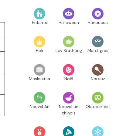
Enfants
Halloween
Hanoucca
Holi
Loy Krathong
Mardi gras
Maslenitsa
Noël
Norouz
Nouvel An
Nouvel an
Oktoberfest
chinois