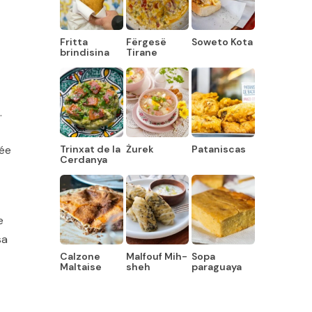
Fritta
Fërgesë
Soweto Kota
brindisina
Tirane
.
rée
Trinxat de la
Żurek
Pataniscas
Cerdanya
e
sa
Calzone
Malfouf Mih-
Sopa
Maltaise
sheh
paraguaya