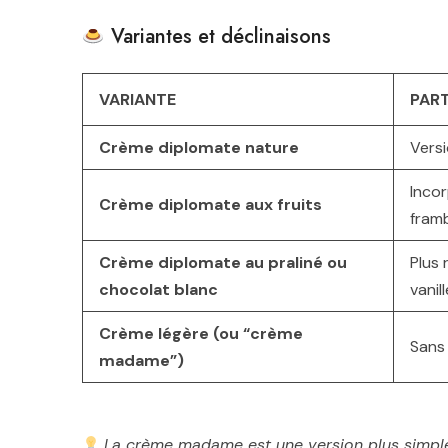
Variantes et déclinaisons
VARIANTE
PART
Crème diplomate nature
Versi
Inco
Crème diplomate aux fruits
framb
Crème diplomate au praliné ou
Plus 
chocolat blanc
vanill
Crème légère (ou “crème
Sans 
madame”)
La crème madame est une version plus simple 