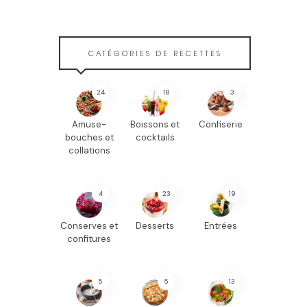
CATÉGORIES DE RECETTES
24
18
3
Amuse-
Boissons et
Confiserie
bouches et
cocktails
collations
4
23
19
Conserves et
Desserts
Entrées
confitures
5
5
13