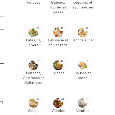
Fondues
Gâteaux,
Légumes et
tourtes et
légumineuses
pizzas
21
19
8
Pâtes, riz,
Pâtisserie et
Petit déjeuner
divers
boulangerie
17
14
7
Poissons,
Salades
Sauces et
Crustacés et
bases
Mollusques
12
22
7
ns
Soupe
Viandes
Volailles