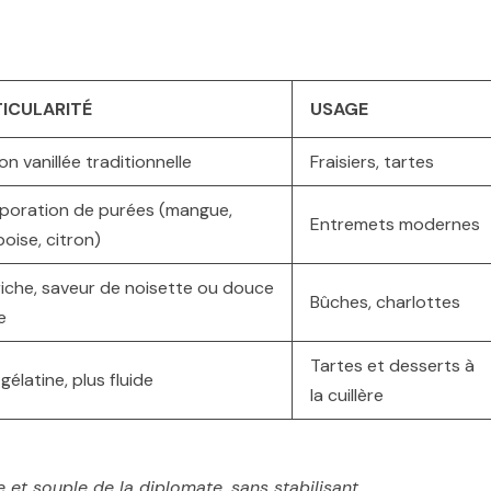
ICULARITÉ
USAGE
on vanillée traditionnelle
Fraisiers, tartes
rporation de purées (mangue,
Entremets modernes
oise, citron)
riche, saveur de noisette ou douce
Bûches, charlottes
e
Tartes et desserts à
gélatine, plus fluide
la cuillère
et souple de la diplomate, sans stabilisant.