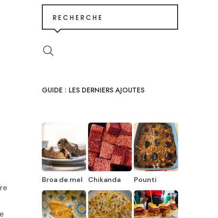
RECHERCHE
GUIDE : LES DERNIERS AJOUTES
Broa de mel
Chikanda
Pounti
tre
se