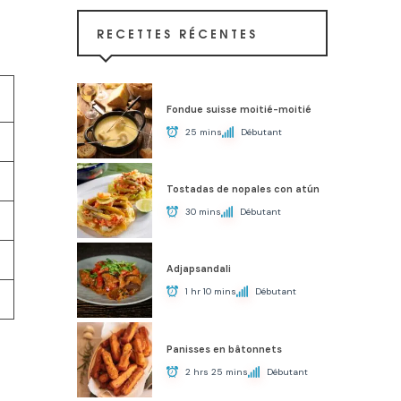
RECETTES RÉCENTES
Fondue suisse moitié-moitié
25 mins
Débutant
Tostadas de nopales con atún
30 mins
Débutant
Adjapsandali
1 hr 10 mins
Débutant
Panisses en bâtonnets
2 hrs 25 mins
Débutant