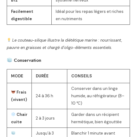
B12
système nerveux
Facilement
Idéal pour les repas légers et riches
digestible
en nutriments
Le couteau-silique illustre la diététique marine : nourrissant,
pauvre en graisses et chargé d’oligo-éléments essentiels.
Conservation
MODE
DURÉE
CONSEILS
Conserver dans un linge
Frais
24 à 36 h
humide, au réfrigérateur (8–
(vivant)
10 °C)
Chair
Garder dans un récipient
2 à 3 jours
cuite
hermétique, bien égouttée
Jusqu’à 3
Blanchir 1 minute avant