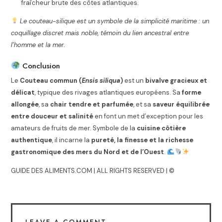
fraîcheur brute des côtes atlantiques.
Le couteau-silique est un symbole de la simplicité maritime : un
coquillage discret mais noble, témoin du lien ancestral entre
l’homme et la mer.
Conclusion
Le
Couteau commun (
Ensis siliqua
)
est un
bivalve gracieux et
délicat
, typique des rivages atlantiques européens. Sa
forme
allongée
, sa
chair tendre et parfumée
, et sa
saveur équilibrée
entre douceur et salinité
en font un met d’exception pour les
amateurs de fruits de mer. Symbole de la
cuisine côtière
authentique
, il incarne la
pureté, la finesse et la richesse
gastronomique des mers du Nord et de l’Ouest
.
GUIDE DES ALIMENTS.COM | ALL RIGHTS RESERVED | ©