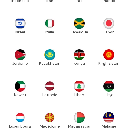
Indonésie
Iran
Iraq
Irlande
Israël
Italie
Jamaïque
Japon
Jordanie
Kazakhstan
Kenya
Kirghizistan
Koweït
Lettonie
Liban
Libye
Luxembourg
Macédoine
Madagascar
Malaisie