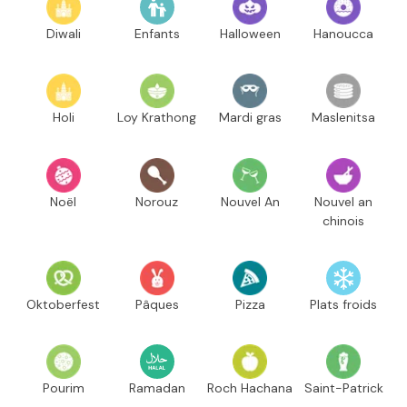
Diwali
Enfants
Halloween
Hanoucca
Holi
Loy Krathong
Mardi gras
Maslenitsa
Noël
Norouz
Nouvel An
Nouvel an
chinois
Oktoberfest
Pâques
Pizza
Plats froids
Pourim
Ramadan
Roch Hachana
Saint-Patrick