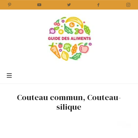
Guide
des
Aliments
Encyclopédie
des
aliments
/
Couteau commun, Couteau-
www.guidedesaliments.com
silique