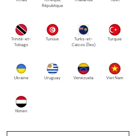
République
Trinité-et-
Tunisie
Turks-et-
Turquie
Tobago
Caïcos (Îles)
Ukraine
Uruguay
Venezuela
Viet Nam
Yémen