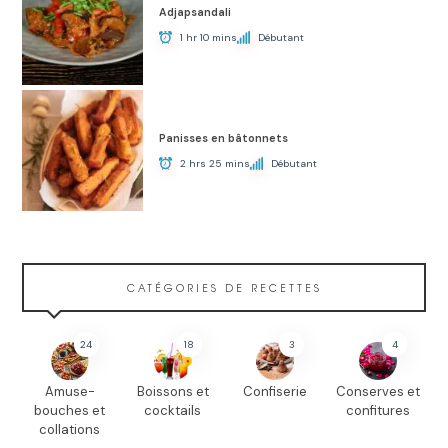
Adjapsandali
1 hr 10 mins
Débutant
Panisses en bâtonnets
2 hrs 25 mins
Débutant
CATÉGORIES DE RECETTES
24
18
3
4
Amuse-
Boissons et
Confiserie
Conserves et
bouches et
cocktails
confitures
collations