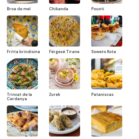
Broa de mel
Chikanda
Pounti
Fritta brindisina
Fërgesë Tirane
Soweto Kota
Trinxat de la
Żurek
Pataniscas
Cerdanya