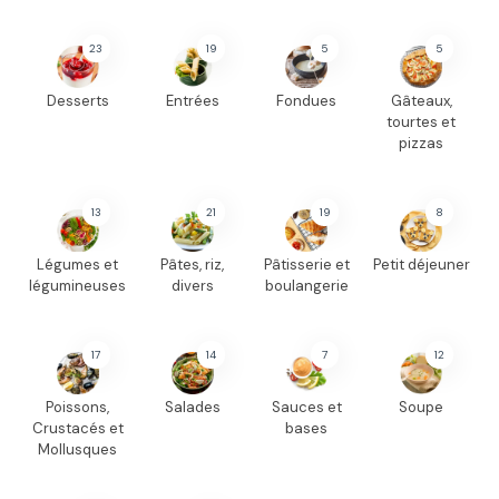
23
19
5
5
Desserts
Entrées
Fondues
Gâteaux,
tourtes et
pizzas
13
21
19
8
Légumes et
Pâtes, riz,
Pâtisserie et
Petit déjeuner
légumineuses
divers
boulangerie
17
14
7
12
Poissons,
Salades
Sauces et
Soupe
Crustacés et
bases
Mollusques