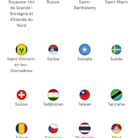
Royaume-Uni
Russie
Saint-
Saint-Marin
de Grande-
Barthélemy
Bretagne et
d'Irlande du
Nord
Saint-Vincent-
Serbie
Somalie
Suède
et-les-
Grenadines
Suisse
Tadjikistan
Taïwan
Tanzanie
Tchad
Tchèque,
Thaïlande
Tibet