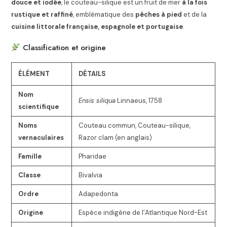
douce et iodée
, le couteau-silique est un fruit de mer
à la fois
rustique et raffiné
, emblématique des
pêches à pied
et de la
cuisine littorale française, espagnole et portugaise
.
Classification et origine
ÉLÉMENT
DÉTAILS
Nom
Ensis siliqua
Linnaeus, 1758
scientifique
Noms
Couteau commun, Couteau-silique,
vernaculaires
Razor clam (en anglais)
Famille
Pharidae
Classe
Bivalvia
Ordre
Adapedonta
Origine
Espèce indigène de l’Atlantique Nord-Est