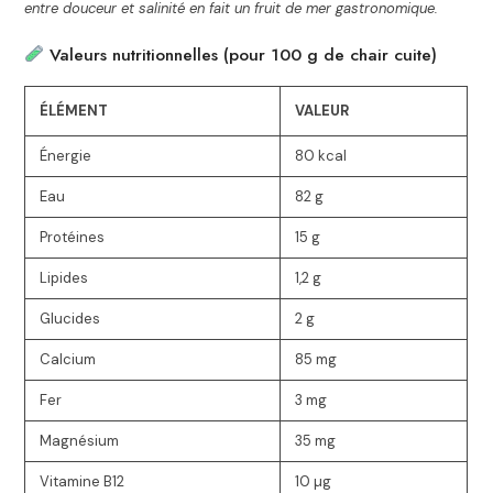
entre douceur et salinité en fait un fruit de mer gastronomique.
Valeurs nutritionnelles (pour 100 g de chair cuite)
ÉLÉMENT
VALEUR
Énergie
80 kcal
Eau
82 g
Protéines
15 g
Lipides
1,2 g
Glucides
2 g
Calcium
85 mg
Fer
3 mg
Magnésium
35 mg
Vitamine B12
10 µg