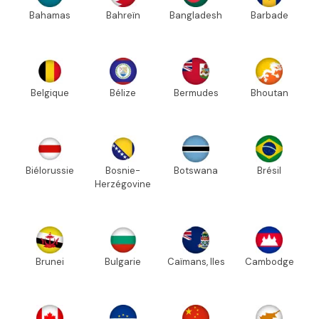
Bahamas
Bahreïn
Bangladesh
Barbade
Belgique
Bélize
Bermudes
Bhoutan
Biélorussie
Bosnie-
Botswana
Brésil
Herzégovine
Brunei
Bulgarie
Caïmans, Iles
Cambodge