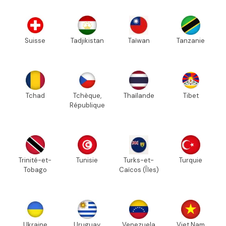
Suisse
Tadjikistan
Taïwan
Tanzanie
Tchad
Tchèque,
Thaïlande
Tibet
République
Trinité-et-
Tunisie
Turks-et-
Turquie
Tobago
Caïcos (Îles)
Ukraine
Uruguay
Venezuela
Viet Nam