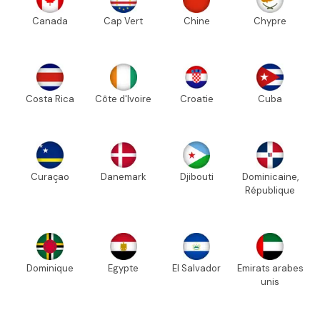
Canada
Cap Vert
Chine
Chypre
Costa Rica
Côte d'Ivoire
Croatie
Cuba
Curaçao
Danemark
Djibouti
Dominicaine,
République
Dominique
Egypte
El Salvador
Emirats arabes
unis