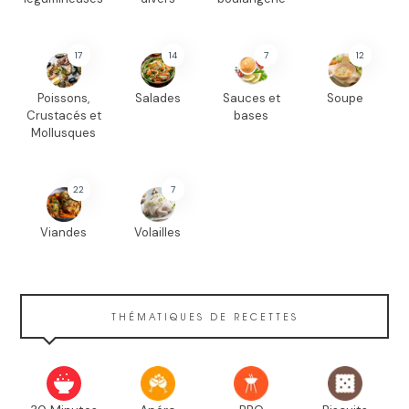
17
14
7
12
Poissons,
Salades
Sauces et
Soupe
Crustacés et
bases
Mollusques
22
7
Viandes
Volailles
THÉMATIQUES DE RECETTES