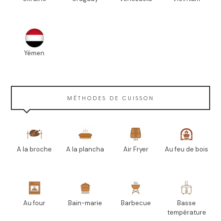
Yémen
MÉTHODES DE CUISSON
A la broche
A la plancha
Air Fryer
Au feu de bois
Au four
Bain-marie
Barbecue
Basse
température