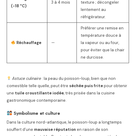
3 à 4 mois
texture ; décongeler
(-18 °C)
lentement au
réfrigérateur.
Préférer une remise en
température douce à
Réchauffage
—
la vapeur ou au four,
pour éviter que la chair
ne durcisse.
Astuce culinaire
: la peau du poisson-loup, bien que non
comestible telle quelle, peut être
séchée puis frite
pour obtenir
une
tuile croustillante iodée
, très prisée dans la cuisine
gastronomique contemporaine.
Symbolisme et culture
Dans la culture nord-atlantique, le poisson-loup a longtemps
souffert d’une
mauvaise réputation
en raison de son