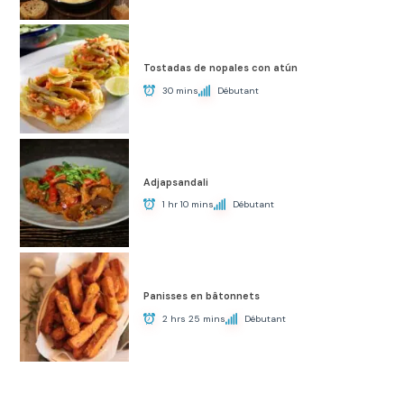
Tostadas de nopales con atún
30 mins
Débutant
Adjapsandali
1 hr 10 mins
Débutant
Panisses en bâtonnets
2 hrs 25 mins
Débutant