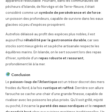
apparence redoutable. Pourtant, dans les communautés de
pêcheurs d’Islande, de Norvège et de Terre-Neuve, il était
considéré comme un
symbole de persévérance et de force
:
un poisson des profondeurs, capable de survivre dans les eaux
glacées où peu d’espèces prospèrent.
Autrefois délaissé au profit des espèces plus nobles, il est
aujourd’hui
réhabilité par la gastronomie durable
, car ses
stocks sont mieux gérés et sa pêche artisanale respecte les
équilibres marins. En Islande, on le sert souvent lors des repas
d’hiver, symbole d’un
repas robuste et rassurant
,
profondément lié à la mer.
Conclusion
Le
poisson-loup de l’Atlantique
est un trésor discret des mers
froides du Nord, à la fois
rustique et raffiné
. Derrière son allure
farouche se cache une chair d’une grande finesse, capable de
rivaliser avec les poissons les plus prisés. Qu’il soit grillé, mijoté
ou poché, il incarne la
pureté des eaux nordiques
et le
respect
du produit brut
cher aux cuisines maritimes traditionnelles. Un