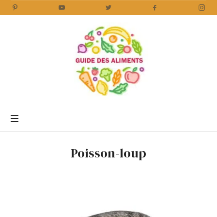
Guide
des
Aliments
Encyclopédie
des
aliments
/
Poisson-loup
www.guidedesaliments.com