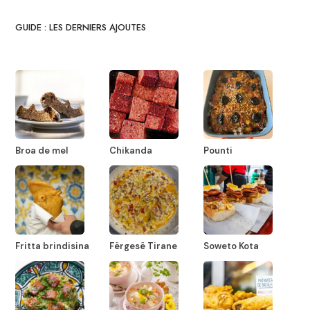
GUIDE : LES DERNIERS AJOUTES
Broa de mel
Chikanda
Pounti
Fritta brindisina
Fërgesë Tirane
Soweto Kota