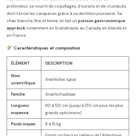
profondeur, se nourrit de coquillages, d’oursins et de crustacés,
dont il broie les carapaces grâce à sa dentition puissante. Sa
chair blanche, fine et ferme, en fait un
poisson gastronomique
apprécié
, notamment en Scandinavie, au Canada, en Islande et
en France.
Caractéristiques et composition
ÉLÉMENT
DESCRIPTION
Nom
Anarhichas lupus
scientifique
Famille
Anarhichadidae
Longueur
80 à 120 cm (jusqu’à 150 cm pour les plus
moyenne
grands spécimens)
Poids moyen
8 à 15 kg
Fonds rocheux et sableux de l’Atlantique