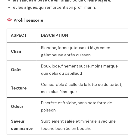
les
sauces à base de vin blanc
ou de
crème légère
,
et les
algues
, qui renforcent son profil marin.
Profil sensoriel
ASPECT
DESCRIPTION
Blanche, ferme, juteuse et légèrement
Chair
gélatineuse après cuisson
Doux, iodé, finement sucré, moins marqué
Goût
que celui du cabillaud
Comparable à celle de la lotte ou du turbot,
Texture
mais plus élastique
Discrète et fraîche, sans note forte de
Odeur
poisson
Saveur
Subtilement salée et minérale, avec une
dominante
touche beurrée en bouche