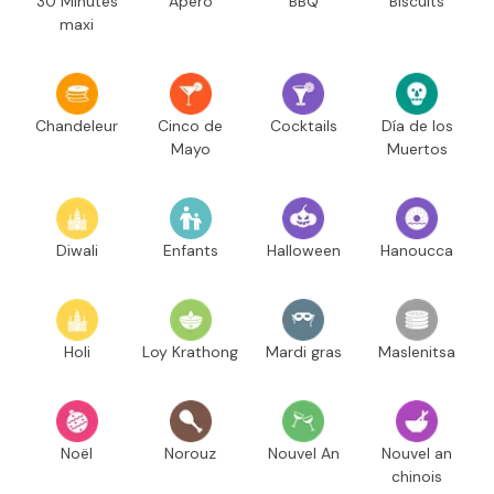
30 Minutes
Apéro
BBQ
Biscuits
maxi
Chandeleur
Cinco de
Cocktails
Día de los
Mayo
Muertos
Diwali
Enfants
Halloween
Hanoucca
Holi
Loy Krathong
Mardi gras
Maslenitsa
Noël
Norouz
Nouvel An
Nouvel an
chinois