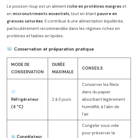
Le poisson-loup est un aliment
riche en protéines maigres
et
en
micronutriments essentiels
, tout en étant
pauvre en
graisses saturées
. Il contribue à une alimentation équilibrée,
particulièrement recommandée dans les régimes riches en
protéines et faibles en lipides.
Conservation et préparation pratique
MODE DE
DURÉE
CONSEILS
CONSERVATION
MAXIMALE
Conserver les filets
dans du papier
Réfrigérateur
2 à 3 jours
absorbant légèrement
(4 °C)
humidifié, à l’abri de
l’air.
Congeler sous vide
pour préserver la
Congélateur