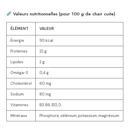
Valeurs nutritionnelles (pour 100 g de chair cuite)
ÉLÉMENT
VALEUR
Énergie
110 kcal
Protéines
22 g
Lipides
2 g
Oméga-3
0,4 g
Cholestérol
60 mg
Sodium
80 mg
Vitamines
B3, B6, B12, D
Minéraux
Phosphore, sélénium, potassium, magnésium