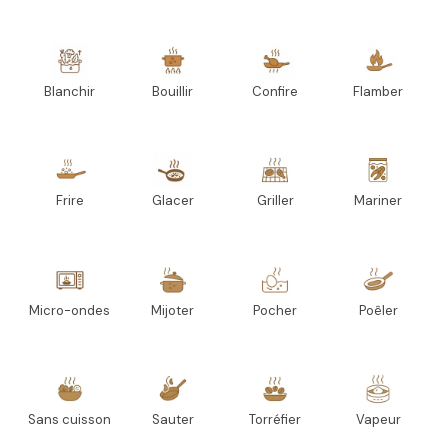
Blanchir
Bouillir
Confire
Flamber
Frire
Glacer
Griller
Mariner
Micro-ondes
Mijoter
Pocher
Poêler
Sans cuisson
Sauter
Torréfier
Vapeur