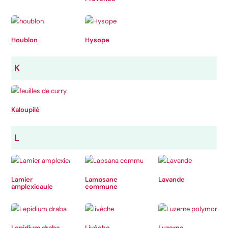
Houblon
Hysope
K
Kaloupilé
L
Lamier
Lampsane
Lavande
amplexicaule
commune
Lepidium draba
Livèche
Luzerne