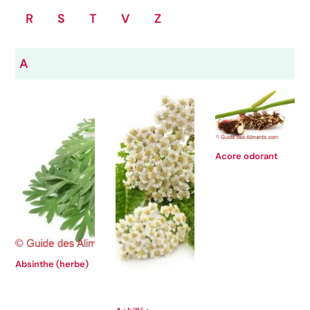
R
S
T
V
Z
A
Acore odorant
Absinthe (herbe)