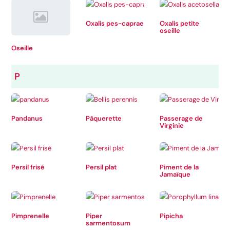
Oxalis pes-caprae
Oxalis petite
oseille
Oseille
P
Pandanus
Pâquerette
Passerage de
Virginie
Persil frisé
Persil plat
Piment de la
Jamaïque
Pimprenelle
Piper
Pipicha
sarmentosum