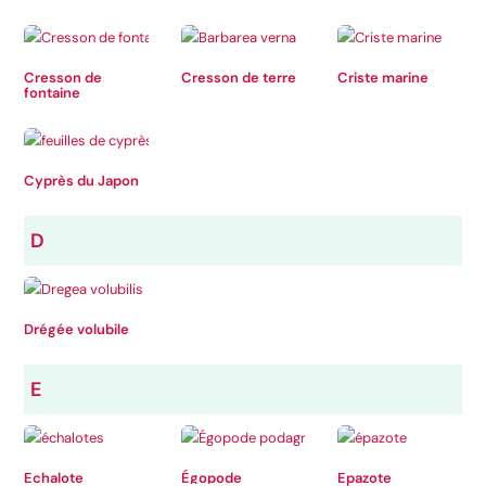
Cresson de
Cresson de terre
Criste marine
fontaine
Cyprès du Japon
D
Drégée volubile
E
Echalote
Égopode
Epazote