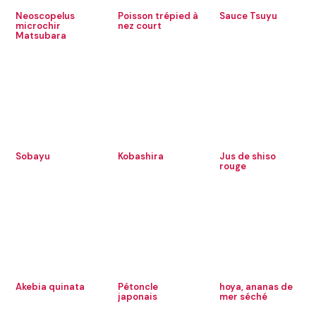
Neoscopelus
Poisson trépied à
Sauce Tsuyu
microchir
nez court
Matsubara
Sobayu
Kobashira
Jus de shiso
rouge
Akebia quinata
Pétoncle
hoya, ananas de
japonais
mer séché