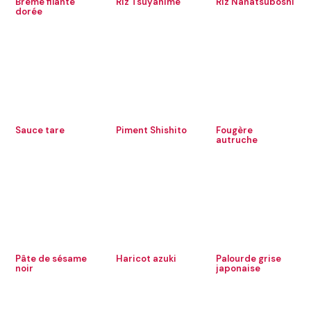
Brème filante
Riz Tsuyahime
Riz Nanatsuboshi
dorée
Sauce tare
Piment Shishito
Fougère
autruche
Pâte de sésame
Haricot azuki
Palourde grise
noir
japonaise