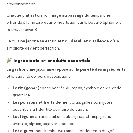
environnement.
Chaque plat est un hommage au passage du temps, une
offrande à la nature et une méditation sur la beauté éphémère
(
mono no aware
).
La cuisine japonaise est un
art du détail et du silence
, où la
simplicité devient perfection.
Ingrédients et produits essentiels
La gastronomie japonaise repose sur la
pureté des ingrédients
et la subtilité de leurs associations :
Le riz (gohan)
: base sacrée du repas, symbole de vie et de
gratitude.
Les poissons et fruits de mer
: crus, grillés ou mijotés —
essentiels à l’identité culinaire du Japon.
Les légumes
: radis daikon, aubergines, champignons
shiitake, algues, soja vert, bambou.
Les algues
: nori, kombu, wakame — fondements du goût