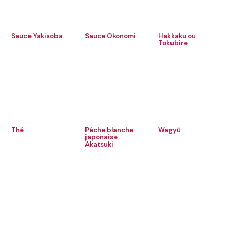
Sauce Yakisoba
Sauce Okonomi
Hakkaku ou
Tokubire
Thé
Pêche blanche
Wagyū
japonaise
Akatsuki