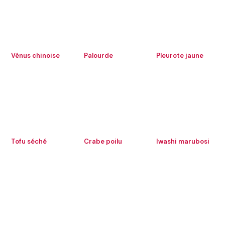
Vénus chinoise
Palourde
Pleurote jaune
Tofu séché
Crabe poilu
Iwashi marubosi