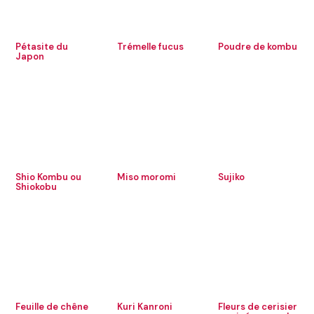
Pétasite du
Trémelle fucus
Poudre de kombu
Japon
Shio Kombu ou
Miso moromi
Sujiko
Shiokobu
Feuille de chêne
Kuri Kanroni
Fleurs de cerisier