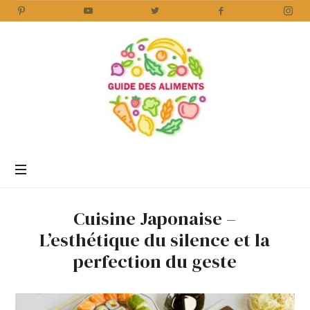
Guide
des
Aliments
Encyclopédie
des
aliments
/
Cuisine Japonaise –
www.guidedesaliments.com
L’esthétique du silence et la
perfection du geste