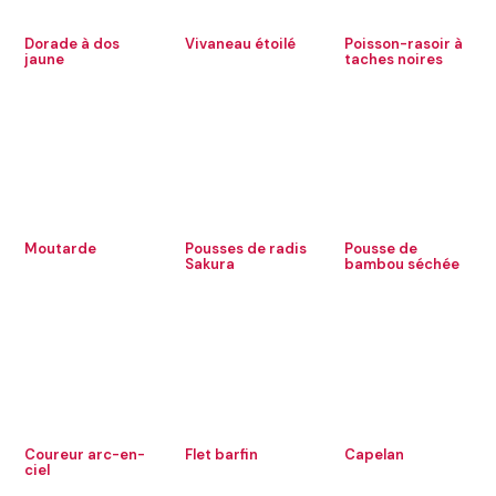
Dorade à dos
Vivaneau étoilé
Poisson-rasoir à
jaune
taches noires
Moutarde
Pousses de radis
Pousse de
Sakura
bambou séchée
Coureur arc-en-
Flet barfin
Capelan
ciel