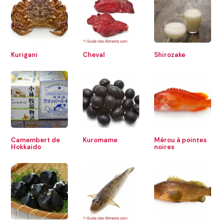
Kurigani
Cheval
Shirozake
Camembert de
Kuromame
Mérou à pointes
Hokkaido
noires