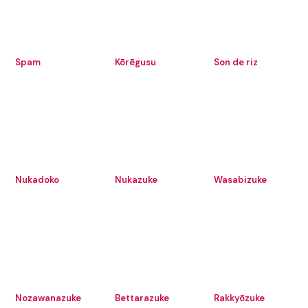
Spam
Kōrēgusu
Son de riz
Nukadoko
Nukazuke
Wasabizuke
Nozawanazuke
Bettarazuke
Rakkyōzuke