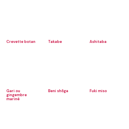
Crevette botan
Takabe
Ashitaba
Gari ou
Beni shōga
Fuki miso
gingembre
mariné