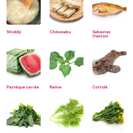
Shiokōji
Chikuwabu
Sebastes
Owstoni
Pastèque carrée
Ramie
Cottidé