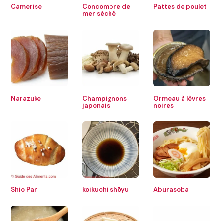
Camerise
Concombre de
Pattes de poulet
mer séché
Narazuke
Champignons
Ormeau à lèvres
japonais
noires
Shio Pan
koikuchi shōyu
Aburasoba