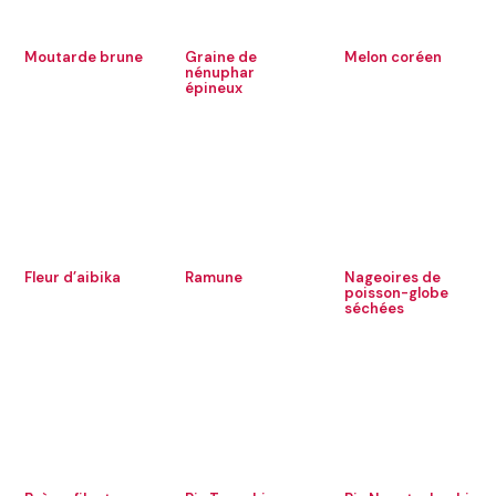
Moutarde brune
Graine de
Melon coréen
nénuphar
épineux
Fleur d’aibika
Ramune
Nageoires de
poisson-globe
séchées