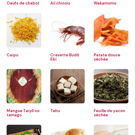
Oeufs de chabot
Ail chinois
Wakamomo
Caipu
Crevette Budō
Patate douce
Ebi
séchée
Mangue Taiyō no
Tahu
Feuille de yacon
tamago
séchée