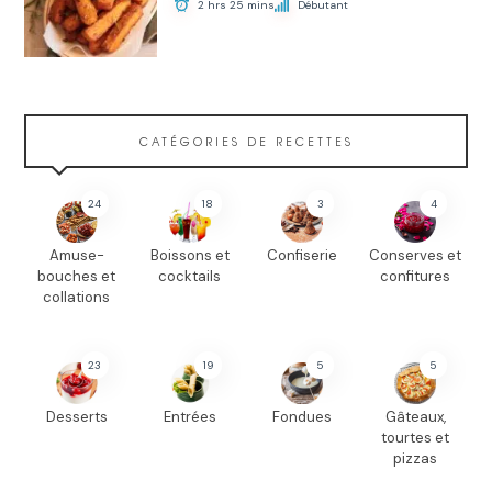
2 hrs 25 mins
Débutant
CATÉGORIES DE RECETTES
24
18
3
4
Amuse-
Boissons et
Confiserie
Conserves et
bouches et
cocktails
confitures
collations
23
19
5
5
Desserts
Entrées
Fondues
Gâteaux,
tourtes et
pizzas