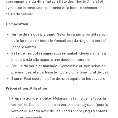
consommé lors du
Hinamatsuri
(fête des filles, le 3 mars) et
symbolise le renouveau printanier et la beauté éphémère des
fleurs de cerisier.
Composition
Farine de riz ou riz gluant
: Selon la variante, on utilise soit
de la farine de riz (dans le Kansai) soit du riz gluant écrasé
(dans le Kantō).
Pâte de haricots rouges sucrée (anko)
: Généralement à
base d’azuki, elle apporte une douceur naturelle.
Feuille de cerisier marinée
: Comestible ou non selon les
préférences, elle parfume le mochi d’un arôme floral délicat.
Sucre
: Pour sucrer la pâte de riz et équilibrer les saveurs.
Préparation/Utilisation
Préparation de la pâte
: Mélanger la farine de riz (pour la
version du Kansai) ou cuire et écraser du riz gluant (pour la
version du Kantō) avec de l’eau et du sucre jusqu’à obtenir
une texture souple.