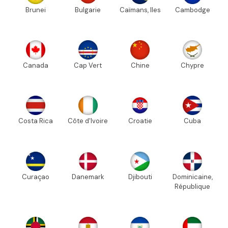
Brunei
Bulgarie
Caïmans, Iles
Cambodge
Canada
Cap Vert
Chine
Chypre
Costa Rica
Côte d'Ivoire
Croatie
Cuba
Curaçao
Danemark
Djibouti
Dominicaine,
République