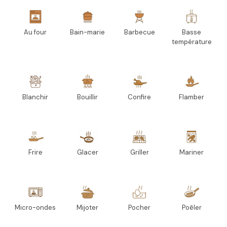
Au four
Bain-marie
Barbecue
Basse
température
Blanchir
Bouillir
Confire
Flamber
Frire
Glacer
Griller
Mariner
Micro-ondes
Mijoter
Pocher
Poêler