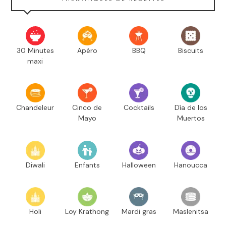
30 Minutes
Apéro
BBQ
Biscuits
maxi
Chandeleur
Cinco de
Cocktails
Día de los
Mayo
Muertos
Diwali
Enfants
Halloween
Hanoucca
Holi
Loy Krathong
Mardi gras
Maslenitsa