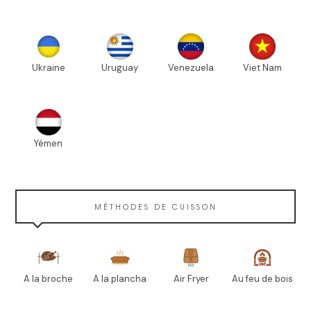
Ukraine
Uruguay
Venezuela
Viet Nam
Yémen
MÉTHODES DE CUISSON
A la broche
A la plancha
Air Fryer
Au feu de bois