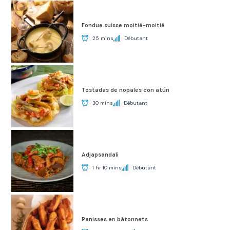
Fondue suisse moitié-moitié
25 mins
Débutant
Tostadas de nopales con atún
30 mins
Débutant
Adjapsandali
1 hr 10 mins
Débutant
Panisses en bâtonnets