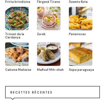
Fritta brindisina
Fërgesë Tirane
Soweto Kota
Trinxat de la
Żurek
Pataniscas
Cerdanya
Calzone Maltaise
Malfouf Mih-sheh
Sopa paraguaya
RECETTES RÉCENTES