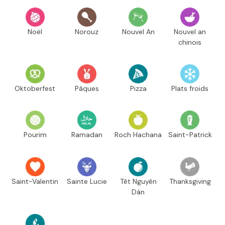
Noël
Norouz
Nouvel An
Nouvel an
chinois
Oktoberfest
Pâques
Pizza
Plats froids
Pourim
Ramadan
Roch Hachana
Saint-Patrick
Saint-Valentin
Sainte Lucie
Têt Nguyên
Thanksgiving
Dán