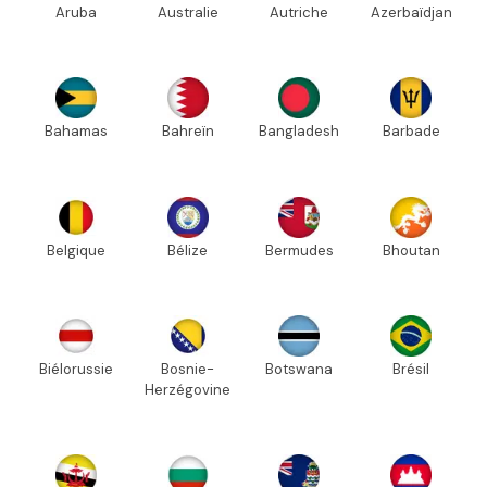
Aruba
Australie
Autriche
Azerbaïdjan
Bahamas
Bahreïn
Bangladesh
Barbade
Belgique
Bélize
Bermudes
Bhoutan
Biélorussie
Bosnie-
Botswana
Brésil
Herzégovine