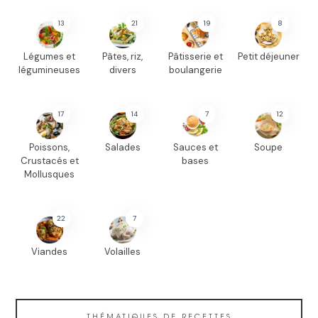
13
21
19
8
Légumes et
Pâtes, riz,
Pâtisserie et
Petit déjeuner
légumineuses
divers
boulangerie
17
14
7
12
Poissons,
Salades
Sauces et
Soupe
Crustacés et
bases
Mollusques
22
7
Viandes
Volailles
THÉMATIQUES DE RECETTES