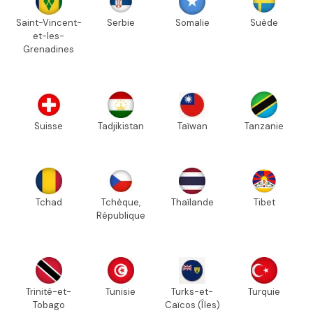
Saint-Vincent-
Serbie
Somalie
Suède
et-les-
Grenadines
Suisse
Tadjikistan
Taïwan
Tanzanie
Tchad
Tchèque,
Thaïlande
Tibet
République
Trinité-et-
Tunisie
Turks-et-
Turquie
Tobago
Caïcos (Îles)