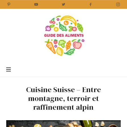
Guide
des
Aliments
Encyclopédie
des
aliments
/
Cuisine Suisse – Entre
www.guidedesaliments.com
montagne, terroir et
raffinement alpin