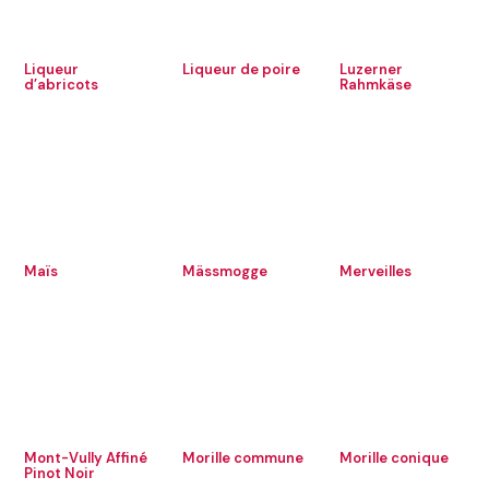
Liqueur
Liqueur de poire
Luzerner
d’abricots
Rahmkäse
Maïs
Mässmogge
Merveilles
Mont-Vully Affiné
Morille commune
Morille conique
Pinot Noir