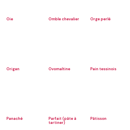
Oie
Omble chevalier
Orge perlé
Origan
Ovomaltine
Pain tessinois
Panaché
Parfait (pâte à
Pâtisson
tartiner)