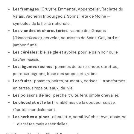
Les fromages
: Gruyère, Emmental, Appenzeller, Raclette du
Valais, Vacherin fribourgeois, Sbrinz, Tête de Moine —
symboles de la fierté nationale.
Les viandes et charcuteries
: viande des Grisons
(
Bündnerfleisch
), cervelas, saucisses de Saint-Gall, lard et
jambon fumé.
Les céréales
: blé, seigle et avoine, pour le pain noir ou le
bircher müesli
.
Les légumes racines
: pommes de terre, choux, carottes,
poireaux, oignons, base des soupes et gratins.
Les fruits
: pommes, poires, pruneaux, cerises — transformés
en tartes, sirops ou eaux-de-vie.
Les poissons de lac
: perche, truite, féra, omble chevalier.
Le chocolat et le lait
: emblèmes de la douceur suisse,
réputés mondialement.
Les herbes alpines
: ciboulette, persil, livèche, thym, absinthe
— discrètes mais essentielles.