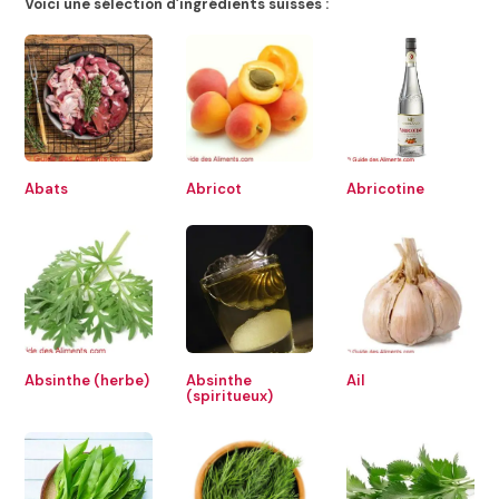
Voici une sélection d’ingrédients suisses :
Abats
Abricot
Abricotine
Absinthe (herbe)
Absinthe
Ail
(spiritueux)