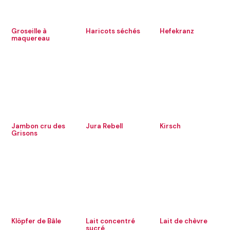
Groseille à
Haricots séchés
Hefekranz
maquereau
Jambon cru des
Jura Rebell
Kirsch
Grisons
Klöpfer de Bâle
Lait concentré
Lait de chèvre
sucré