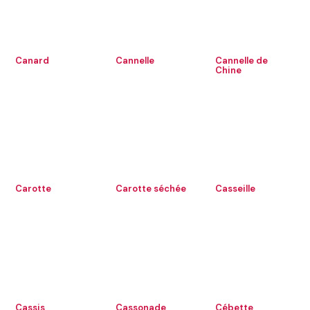
Canard
Cannelle
Cannelle de
Chine
Carotte
Carotte séchée
Casseille
Cassis
Cassonade
Cébette