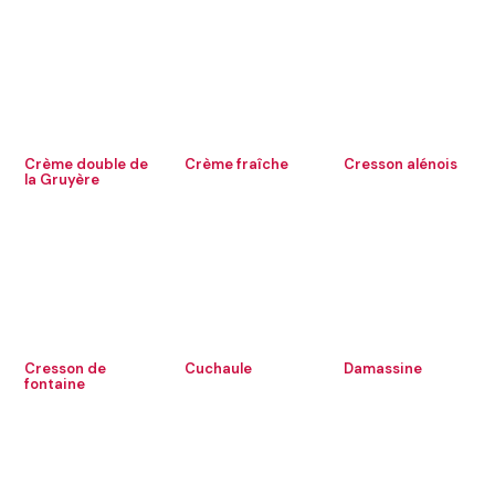
Crème double de
Crème fraîche
Cresson alénois
la Gruyère
Cresson de
Cuchaule
Damassine
fontaine