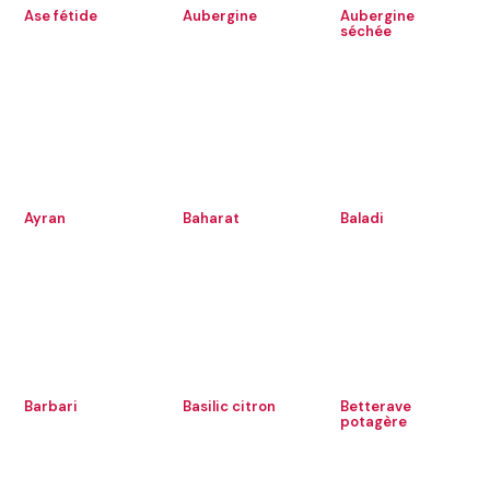
Ase fétide
Aubergine
Aubergine
séchée
Ayran
Baharat
Baladi
Barbari
Basilic citron
Betterave
potagère