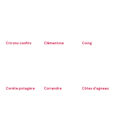
Citrons confits
Clémentine
Coing
Corète potagère
Coriandre
Côtes d’agneau