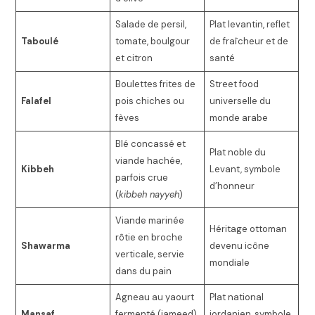
Salade de persil,
Plat levantin, reflet
Taboulé
tomate, boulgour
de fraîcheur et de
et citron
santé
Boulettes frites de
Street food
Falafel
pois chiches ou
universelle du
fèves
monde arabe
Blé concassé et
Plat noble du
viande hachée,
Kibbeh
Levant, symbole
parfois crue
d’honneur
(
kibbeh nayyeh
)
Viande marinée
Héritage ottoman
rôtie en broche
Shawarma
devenu icône
verticale, servie
mondiale
dans du pain
Agneau au yaourt
Plat national
Mansaf
fermenté (jameed)
jordanien, symbole