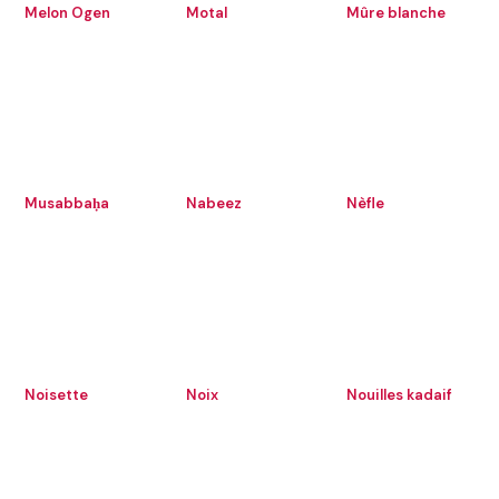
Melon Ogen
Motal
Mûre blanche
Musabbaḥa
Nabeez
Nèfle
Noisette
Noix
Nouilles kadaif