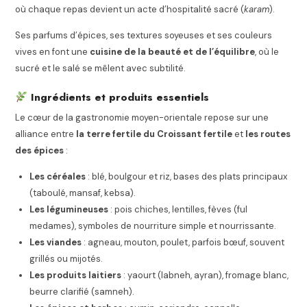
où chaque repas devient un acte d’hospitalité sacré (
karam
).
Ses parfums d’épices, ses textures soyeuses et ses couleurs
vives en font une
cuisine de la beauté et de l’équilibre
, où le
sucré et le salé se mêlent avec subtilité.
Ingrédients et produits essentiels
Le cœur de la gastronomie moyen-orientale repose sur une
alliance entre
la terre fertile du Croissant fertile
et
les routes
des épices
:
Les céréales
: blé, boulgour et riz, bases des plats principaux
(taboulé, mansaf, kebsa).
Les légumineuses
: pois chiches, lentilles, fèves (ful
medames), symboles de nourriture simple et nourrissante.
Les viandes
: agneau, mouton, poulet, parfois bœuf, souvent
grillés ou mijotés.
Les produits laitiers
: yaourt (labneh, ayran), fromage blanc,
beurre clarifié (samneh).