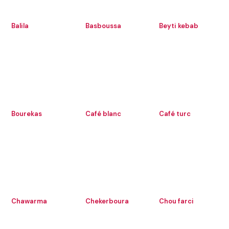
Balila
Basboussa
Beyti kebab
Bourekas
Café blanc
Café turc
Chawarma
Chekerboura
Chou farci