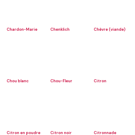
Chardon-Marie
Chenklich
Chèvre (viande)
Chou blanc
Chou-Fleur
Citron
Citron en poudre
Citron noir
Citronnade