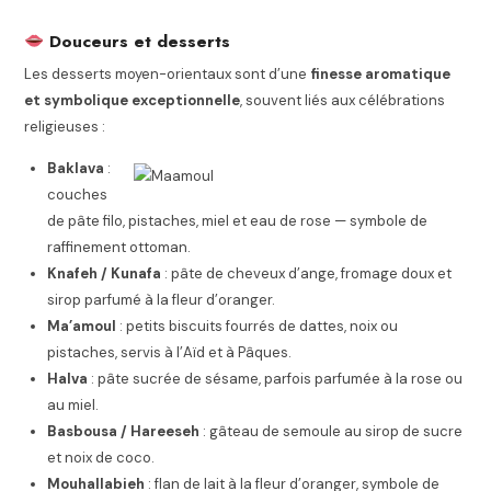
Douceurs et desserts
Les desserts moyen-orientaux sont d’une
finesse aromatique
et symbolique exceptionnelle
, souvent liés aux célébrations
religieuses :
Baklava
:
couches
de pâte filo, pistaches, miel et eau de rose — symbole de
raffinement ottoman.
Knafeh / Kunafa
: pâte de cheveux d’ange, fromage doux et
sirop parfumé à la fleur d’oranger.
Ma’amoul
: petits biscuits fourrés de dattes, noix ou
pistaches, servis à l’Aïd et à Pâques.
Halva
: pâte sucrée de sésame, parfois parfumée à la rose ou
au miel.
Basbousa / Hareeseh
: gâteau de semoule au sirop de sucre
et noix de coco.
Mouhallabieh
: flan de lait à la fleur d’oranger, symbole de