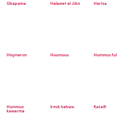
Ghapama
Halawet el Jibn
Harîsa
Höşmerim
Houmous
Hummus ful
Hummus
İrmik helvası
Kataïfi
kawarma