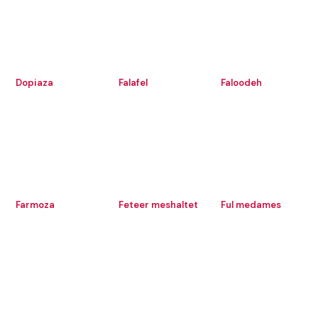
Dopiaza
Falafel
Faloodeh
Farmoza
Feteer meshaltet
Ful medames