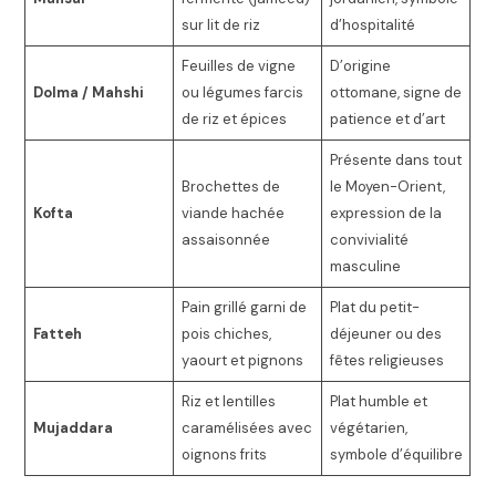
sur lit de riz
d’hospitalité
Feuilles de vigne
D’origine
Dolma / Mahshi
ou légumes farcis
ottomane, signe de
de riz et épices
patience et d’art
Présente dans tout
Brochettes de
le Moyen-Orient,
Kofta
viande hachée
expression de la
assaisonnée
convivialité
masculine
Pain grillé garni de
Plat du petit-
Fatteh
pois chiches,
déjeuner ou des
yaourt et pignons
fêtes religieuses
Riz et lentilles
Plat humble et
Mujaddara
caramélisées avec
végétarien,
oignons frits
symbole d’équilibre