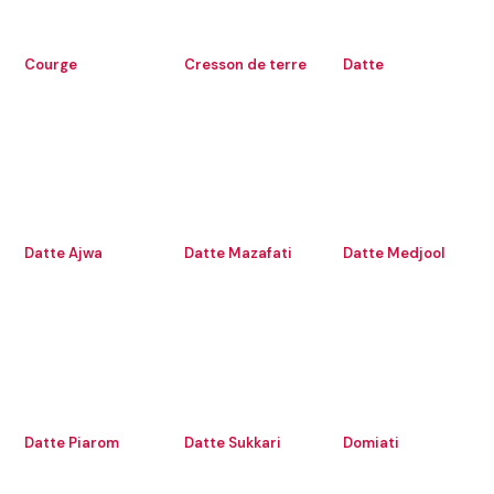
Courge
Cresson de terre
Datte
Datte Ajwa
Datte Mazafati
Datte Medjool
Datte Piarom
Datte Sukkari
Domiati