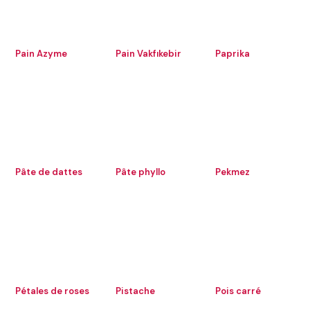
Pain Azyme
Pain Vakfıkebir
Paprika
Pâte de dattes
Pâte phyllo
Pekmez
Pétales de roses
Pistache
Pois carré