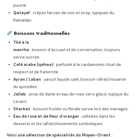
pureté.
Qatayef
: crêpes farcies de noix et sirop, typiques du
Ramadan.
Boissons traditionnelles
Thé à la
menthe
: boisson d’accueil et de conversation, toujours
servie sucrée.
Café arabe (qahwa)
: parfumé à la cardamome, rituel de
respect et de fraternité.
Ayran / Laban
: yaourt liquide salé, boisson rafraîchissante
du quotidien.
Jallab
: sirop de datte et eau de rose, servi glacé, typique du
Levant.
Sharbat
: boisson fruitée ou florale servie lors des mariages.
Eau de rose et de fleur d’oranger
: utilisées dans les
desserts et les rafraîchissements symboliques.
Voici une sélection de spécialités du Moyen-Orient :