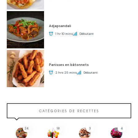
Adjapsandali
1 hr 10 mins
Débutant
Panisses en bâtonnets
2 hrs 25 mins
Débutant
CATÉGORIES DE RECETTES
24
18
3
4