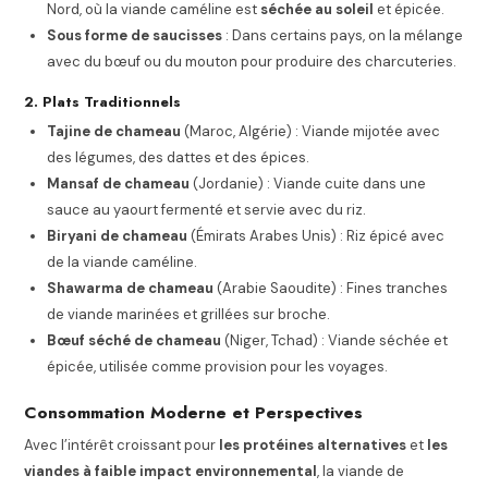
Nord, où la viande caméline est
séchée au soleil
et épicée.
Sous forme de saucisses
: Dans certains pays, on la mélange
avec du bœuf ou du mouton pour produire des charcuteries.
2. Plats Traditionnels
Tajine de chameau
(Maroc, Algérie) : Viande mijotée avec
des légumes, des dattes et des épices.
Mansaf de chameau
(Jordanie) : Viande cuite dans une
sauce au yaourt fermenté et servie avec du riz.
Biryani de chameau
(Émirats Arabes Unis) : Riz épicé avec
de la viande caméline.
Shawarma de chameau
(Arabie Saoudite) : Fines tranches
de viande marinées et grillées sur broche.
Bœuf séché de chameau
(Niger, Tchad) : Viande séchée et
épicée, utilisée comme provision pour les voyages.
Consommation Moderne et Perspectives
Avec l’intérêt croissant pour
les protéines alternatives
et
les
viandes à faible impact environnemental
, la viande de