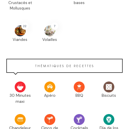
Crustacés et
bases
Mollusques
22
7
Viandes
Volailles
THÉMATIQUES DE RECETTES
30 Minutes
Apéro
BBQ
Biscuits
maxi
Chandeleur
Cinco de
Cocktails
Día de los