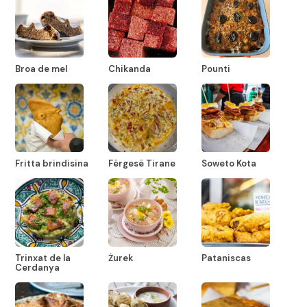
Broa de mel
Chikanda
Pounti
Fritta brindisina
Fërgesë Tirane
Soweto Kota
Trinxat de la
Żurek
Pataniscas
Cerdanya