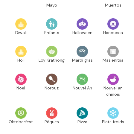
Mayo
Muertos
Diwali
Enfants
Halloween
Hanoucca
Holi
Loy Krathong
Mardi gras
Maslenitsa
Noël
Norouz
Nouvel An
Nouvel an
chinois
Oktoberfest
Pâques
Pizza
Plats froids