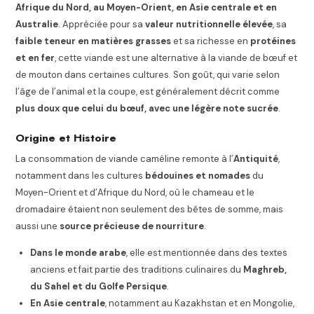
Afrique du Nord, au Moyen-Orient, en Asie centrale et en
Australie
. Appréciée pour sa
valeur nutritionnelle élevée
, sa
faible teneur en matières grasses
et sa richesse en
protéines
et en fer
, cette viande est une alternative à la viande de bœuf et
de mouton dans certaines cultures. Son goût, qui varie selon
l’âge de l’animal et la coupe, est généralement décrit comme
plus doux que celui du bœuf, avec une légère note sucrée
.
Origine et Histoire
La consommation de viande caméline remonte à l’
Antiquité
,
notamment dans les cultures
bédouines et nomades
du
Moyen-Orient et d’Afrique du Nord, où le chameau et le
dromadaire étaient non seulement des bêtes de somme, mais
aussi une
source précieuse de nourriture
.
Dans le monde arabe
, elle est mentionnée dans des textes
anciens et fait partie des traditions culinaires du
Maghreb,
du Sahel et du Golfe Persique
.
En Asie centrale
, notamment au Kazakhstan et en Mongolie,