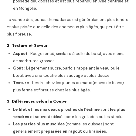
possède deux bosses et est plus répandu en Asie centrale et
en Mongolie.
La viande des jeunes dromadaires est généralement plus tendre
et plus prisée que celle des chameaux plus âgés, qui peut être
plus fibreuse.
2. Texture et Saveur
Aspect
: Rouge foncé, similaire à celle du bœuf, avec moins
de marbrures grasses.
Goût
: Légèrement sucré, parfois rappelant le veau ou le
bœuf, avec une touche plus sauvage et plus douce.
Texture
: Tendre chez les jeunes animaux (moins de 5 ans),
plus ferme et fibreuse chez les plus âgés.
3. Différences selon la Coupe
Le filet et les morceaux proches de l’échine
sont
les plus
tendres
et souvent utilisés pour les grillades ou les steaks.
Les parties plus musclées
(comme les cuisses) sont
généralement
préparées en ragoût ou braisées
.