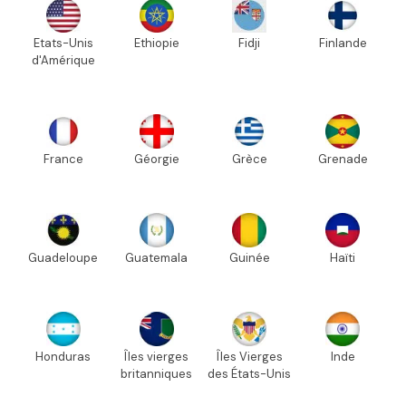
Etats-Unis
Ethiopie
Fidji
Finlande
d'Amérique
France
Géorgie
Grèce
Grenade
Guadeloupe
Guatemala
Guinée
Haïti
Honduras
Îles vierges
Îles Vierges
Inde
britanniques
des États-Unis