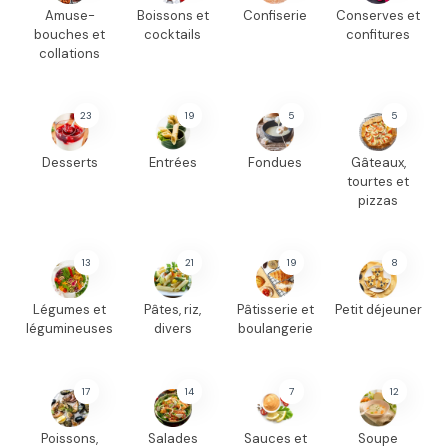
Amuse-
Boissons et
Confiserie
Conserves et
bouches et
cocktails
confitures
collations
23
19
5
5
Desserts
Entrées
Fondues
Gâteaux,
tourtes et
pizzas
13
21
19
8
Légumes et
Pâtes, riz,
Pâtisserie et
Petit déjeuner
légumineuses
divers
boulangerie
17
14
7
12
Poissons,
Salades
Sauces et
Soupe