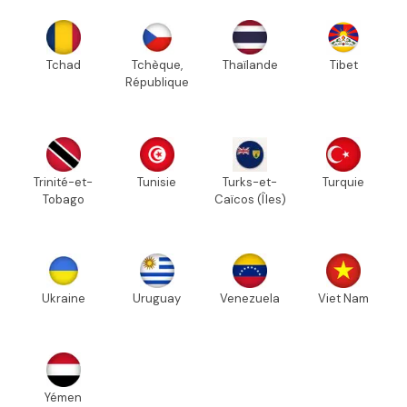
Tchad
Tchèque,
Thaïlande
Tibet
République
Trinité-et-
Tunisie
Turks-et-
Turquie
Tobago
Caïcos (Îles)
Ukraine
Uruguay
Venezuela
Viet Nam
Yémen