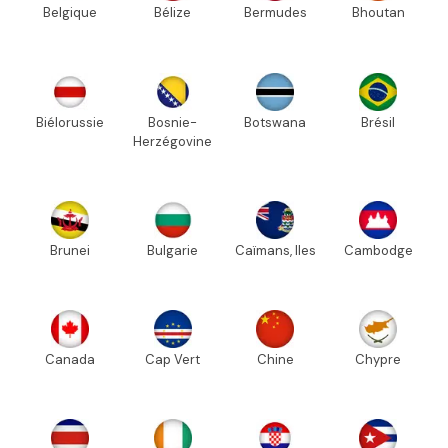
Belgique
Bélize
Bermudes
Bhoutan
Biélorussie
Bosnie-
Botswana
Brésil
Herzégovine
Brunei
Bulgarie
Caïmans, Iles
Cambodge
Canada
Cap Vert
Chine
Chypre