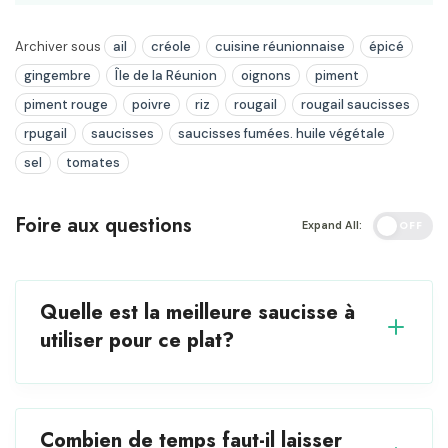
Archiver sous
ail
créole
cuisine réunionnaise
épicé
gingembre
Île de la Réunion
oignons
piment
piment rouge
poivre
riz
rougail
rougail saucisses
rpugail
saucisses
saucisses fumées. huile végétale
sel
tomates
Foire aux questions
Expand All:
OFF
Quelle est la meilleure saucisse à
utiliser pour ce plat?
Combien de temps faut-il laisser