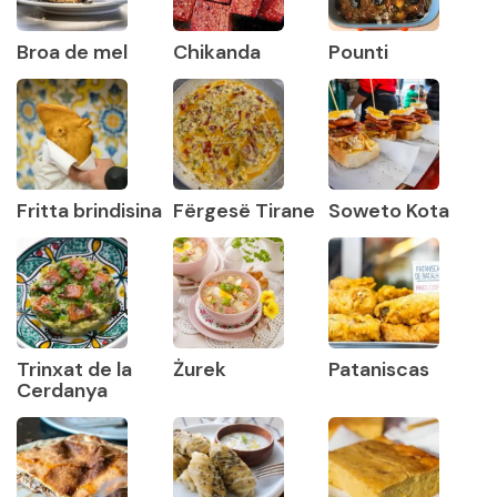
Broa de mel
Chikanda
Pounti
Fritta brindisina
Fërgesë Tirane
Soweto Kota
Trinxat de la
Żurek
Pataniscas
Cerdanya