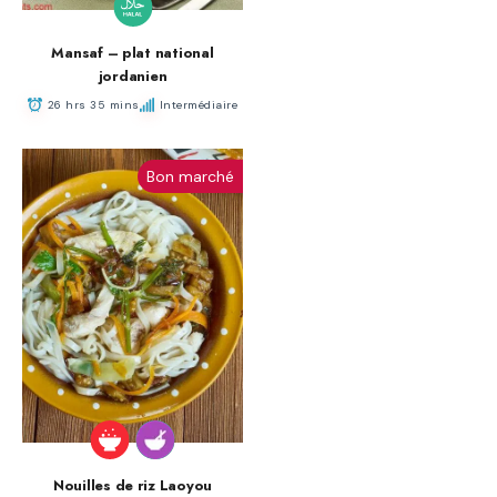
Mansaf – plat national
jordanien
26 hrs 35 mins
Intermédiaire
Bon marché
Nouilles de riz Laoyou