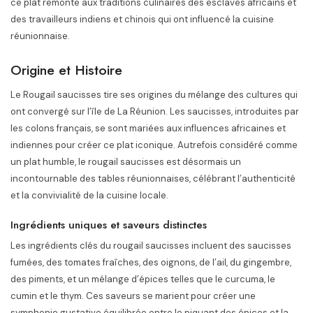
ce plat remonte aux traditions culinaires des esclaves africains et
des travailleurs indiens et chinois qui ont influencé la cuisine
réunionnaise.
Origine et Histoire
Le Rougail saucisses tire ses origines du mélange des cultures qui
ont convergé sur l’île de La Réunion. Les saucisses, introduites par
les colons français, se sont mariées aux influences africaines et
indiennes pour créer ce plat iconique. Autrefois considéré comme
un plat humble, le rougail saucisses est désormais un
incontournable des tables réunionnaises, célébrant l’authenticité
et la convivialité de la cuisine locale.
Ingrédients uniques et saveurs distinctes
Les ingrédients clés du rougail saucisses incluent des saucisses
fumées, des tomates fraîches, des oignons, de l’ail, du gingembre,
des piments, et un mélange d’épices telles que le curcuma, le
cumin et le thym. Ces saveurs se marient pour créer une
symphonie gustative équilibrée entre le piquant des épices et la