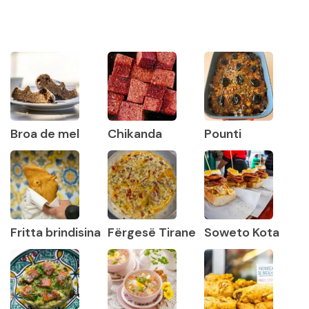
Broa de mel
Chikanda
Pounti
Fritta brindisina
Fërgesë Tirane
Soweto Kota