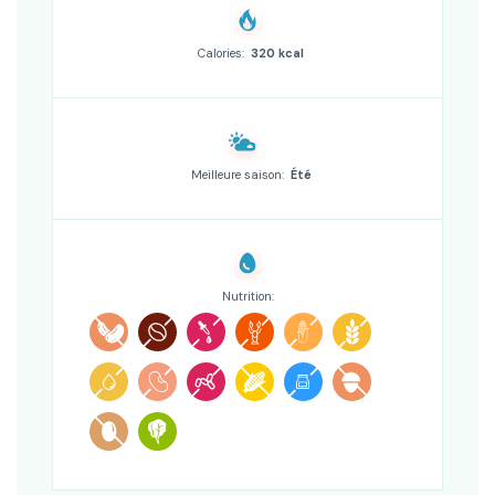
Calories:
320 kcal
Meilleure saison:
Été
Nutrition: