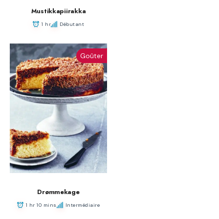
Mustikkapiirakka
1 hr
Débutant
Goûter
Drømmekage
1 hr 10 mins
Intermédiaire