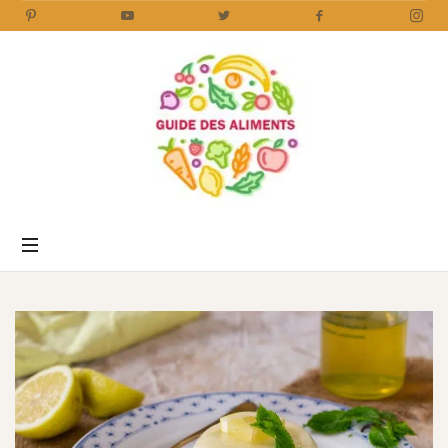
Guide
des
Aliments
Encyclopédie
des
aliments
/
www.guidedesaliments.com