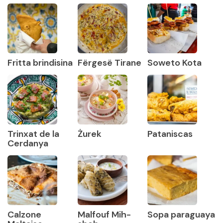
Fritta brindisina
Fërgesë Tirane
Soweto Kota
Trinxat de la
Żurek
Pataniscas
Cerdanya
Calzone
Malfouf Mih-
Sopa paraguaya