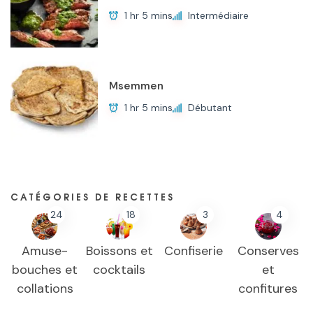
1 hr 5 mins
Intermédiaire
Msemmen
1 hr 5 mins
Débutant
CATÉGORIES DE RECETTES
24
18
3
4
Amuse-
Boissons et
Confiserie
Conserves
bouches et
cocktails
et
collations
confitures