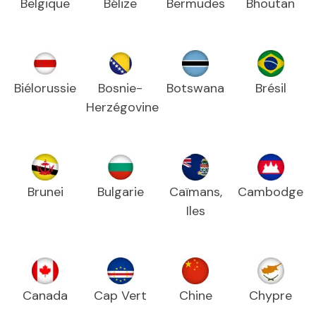
Belgique
Bélize
Bermudes
Bhoutan
Biélorussie
Bosnie-
Botswana
Brésil
Herzégovine
Brunei
Bulgarie
Caïmans,
Cambodge
Iles
Canada
Cap Vert
Chine
Chypre