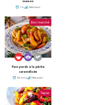
maison
1 hr
Débutant
Bon marché
Pain perdu à la pêche
caramélisée
30 mins
Débutant
Tapas