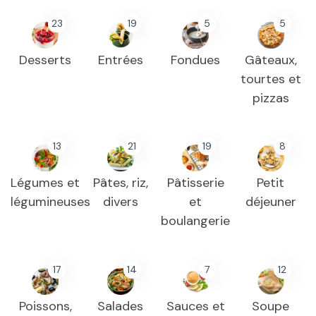
23
19
5
5
Desserts
Entrées
Fondues
Gâteaux,
tourtes et
pizzas
13
21
19
8
Légumes et
Pâtes, riz,
Pâtisserie
Petit
légumineuses
divers
et
déjeuner
boulangerie
17
14
7
12
Poissons,
Salades
Sauces et
Soupe