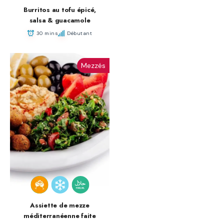
Burritos au tofu épicé,
salsa & guacamole
30 mins
Débutant
Mezzés
Assiette de mezze
méditerranéenne faite