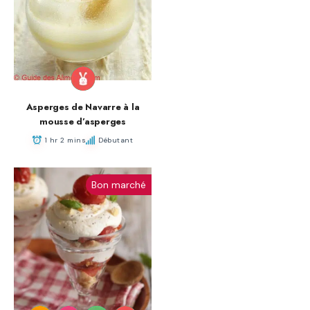
Asperges de Navarre à la
mousse d’asperges
1 hr 2 mins
Débutant
Bon marché