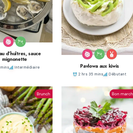
au d’huîtres, sauce
mignonette
Pavlowa aux kiwis
 mins
Intermédiaire
2 hrs 35 mins
Débutant
Brunch
Bon marc