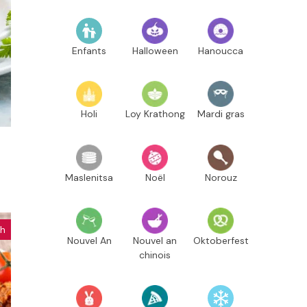
Enfants
Halloween
Hanoucca
Holi
Loy Krathong
Mardi gras
Maslenitsa
Noël
Norouz
ch
Nouvel An
Nouvel an
Oktoberfest
chinois