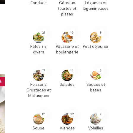
Fondues
Gâteaux,
Légumes et
tourtes et
légumineuses
pizzas
21
19
8
Pâtes, riz,
Pâtisserie et
Petit déjeuner
divers
boulangerie
17
14
7
ch
Poissons,
Salades
Sauces et
Crustacés et
bases
Mollusques
12
22
7
Soupe
Viandes
Volailles