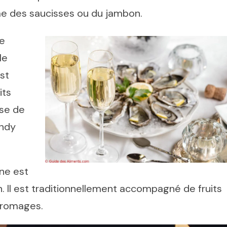
e des saucisses ou du jambon.
le
le
st
its
sse de
andy
ne est
. Il est traditionnellement accompagné de fruits
 fromages.