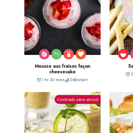
Mousse aux fraises façon
Sa
cheesecake
1 hr 20 mins
Débutant
Cocktails sans alcool