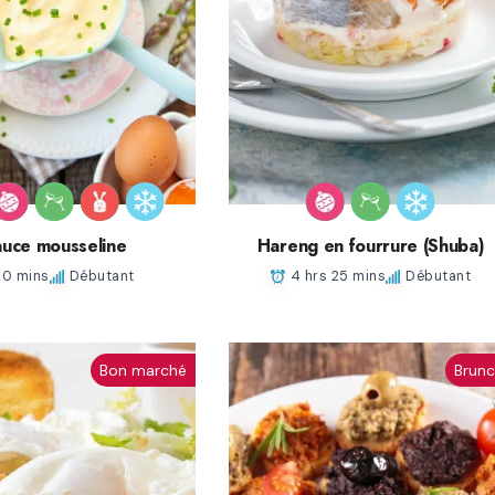
uce mousseline
Hareng en fourrure (Shuba)
20 mins
Débutant
4 hrs 25 mins
Débutant
Bon marché
Brun