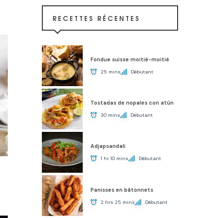
RECETTES RÉCENTES
Fondue suisse moitié-moitié
25 mins
Débutant
Tostadas de nopales con atún
30 mins
Débutant
Adjapsandali
1 hr 10 mins
Débutant
Panisses en bâtonnets
2 hrs 25 mins
Débutant