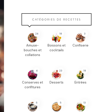
CATÉGORIES DE RECETTES
24
18
3
Amuse-
Boissons et
Confiserie
bouches et
cocktails
collations
4
23
19
Conserves et
Desserts
Entrées
confitures
5
5
13