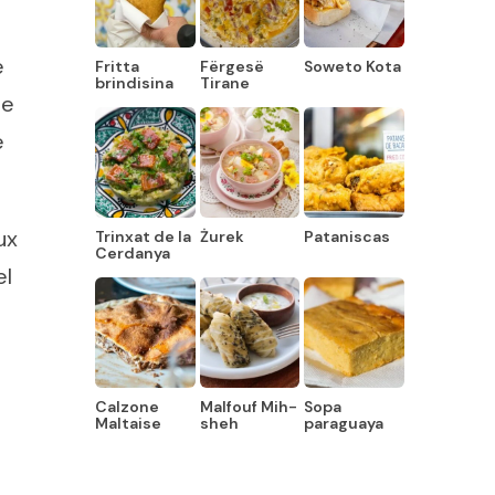
e
Fritta
Fërgesë
Soweto Kota
brindisina
Tirane
le
e
ux
Trinxat de la
Żurek
Pataniscas
Cerdanya
el
Calzone
Malfouf Mih-
Sopa
Maltaise
sheh
paraguaya