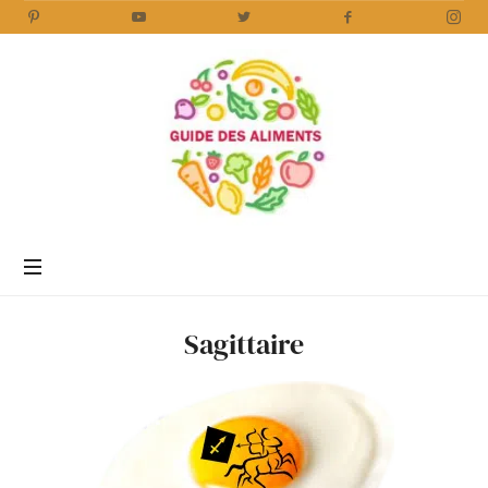
Encyclopédie
des
aliments
/
Sagittaire
www.guidedesaliments.com