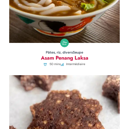
Pâtes, riz, divers
Soupe
Asam Penang Laksa
50 mins
Intermédiaire