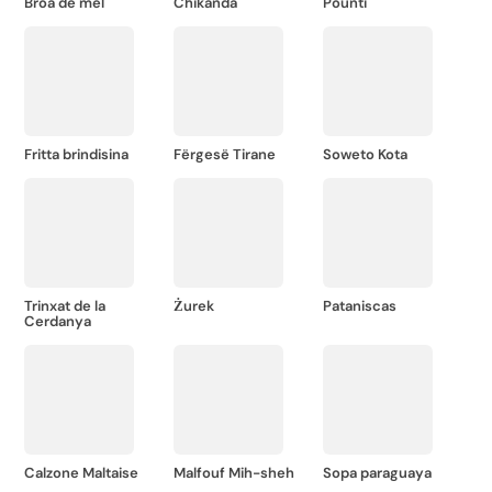
Broa de mel
Chikanda
Pounti
Fritta brindisina
Fërgesë Tirane
Soweto Kota
Trinxat de la
Żurek
Pataniscas
Cerdanya
Calzone Maltaise
Malfouf Mih-sheh
Sopa paraguaya