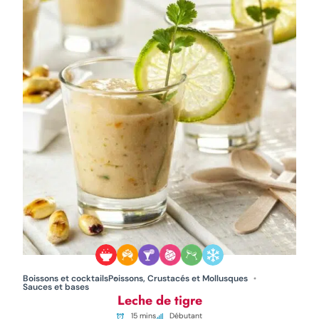
Boissons et cocktails
Poissons, Crustacés et Mollusques
Sauces et bases
Leche de tigre
15 mins
Débutant