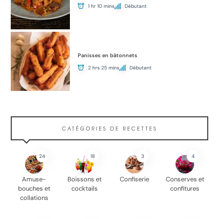
1 hr 10 mins
Débutant
Panisses en bâtonnets
2 hrs 25 mins
Débutant
CATÉGORIES DE RECETTES
24
18
3
4
Amuse-
Boissons et
Confiserie
Conserves et
bouches et
cocktails
confitures
collations