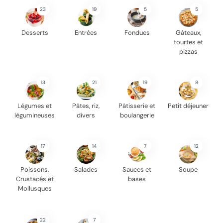
23
19
5
5
Desserts
Entrées
Fondues
Gâteaux,
tourtes et
pizzas
13
21
19
8
Légumes et
Pâtes, riz,
Pâtisserie et
Petit déjeuner
légumineuses
divers
boulangerie
17
14
7
12
Poissons,
Salades
Sauces et
Soupe
Crustacés et
bases
Mollusques
22
7