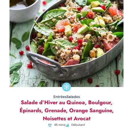
Entrées
Salades
Salade d’Hiver au Quinoa, Boulgour,
Épinards, Grenade, Orange Sanguine,
Noisettes et Avocat
45 mins
Débutant