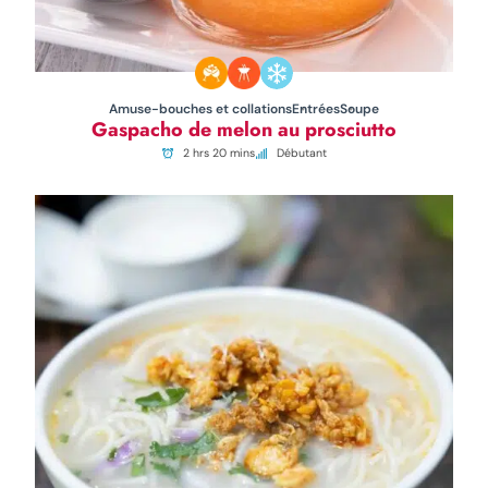
Amuse-bouches et collations
Entrées
Soupe
Gaspacho de melon au prosciutto
2 hrs 20 mins
Débutant