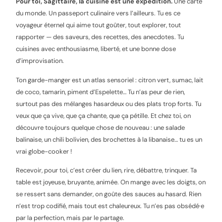
Pour toi, Sagittaire, la cuisine est une expédition.
Une carte
du monde. Un passeport culinaire vers l’ailleurs. Tu es ce
voyageur éternel qui aime tout goûter, tout explorer, tout
rapporter — des saveurs, des recettes, des anecdotes. Tu
cuisines avec enthousiasme, liberté, et une bonne dose
d’improvisation.
Ton garde-manger est un atlas sensoriel : citron vert, sumac, lait
de coco, tamarin, piment d’Espelette… Tu n’as peur de rien,
surtout pas des mélanges hasardeux ou des plats trop forts. Tu
veux que ça vive, que ça chante, que ça pétille. Et chez toi, on
découvre toujours quelque chose de nouveau : une salade
balinaise, un chili bolivien, des brochettes à la libanaise… tu es un
vrai globe-cooker !
Recevoir, pour toi, c’est créer du lien, rire, débattre, trinquer. Ta
table est joyeuse, bruyante, animée. On mange avec les doigts, on
se ressert sans demander, on goûte des sauces au hasard. Rien
n’est trop codifié, mais tout est chaleureux. Tu n’es pas obsédé·e
par la perfection, mais par le partage.