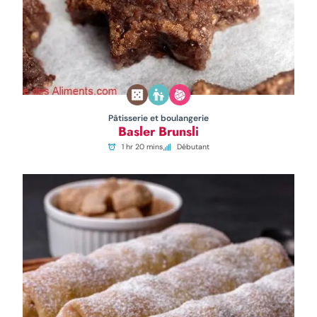
Pâtisserie et boulangerie
Basler Brunsli
1 hr 20 mins
Débutant