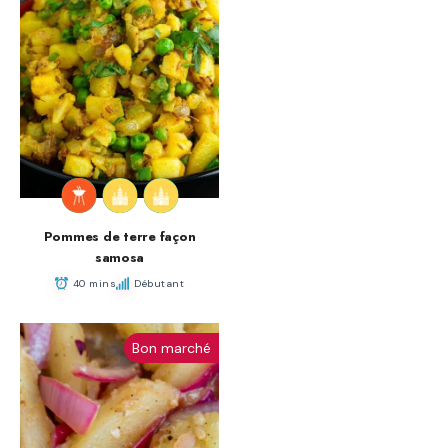
Pommes de terre façon
samosa
40 mins
Débutant
Bon marché