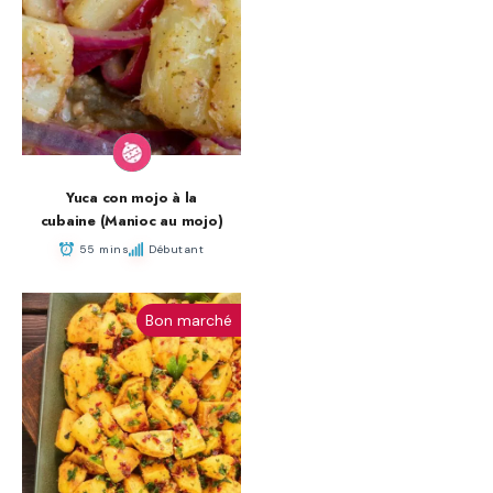
Yuca con mojo à la
cubaine (Manioc au mojo)
55 mins
Débutant
Bon marché