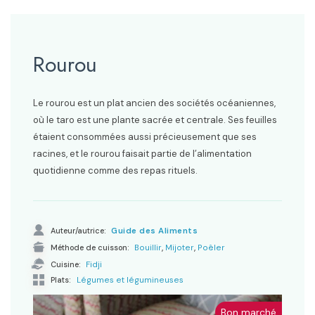
Rourou
Le rourou est un plat ancien des sociétés océaniennes,
où le taro est une plante sacrée et centrale. Ses feuilles
étaient consommées aussi précieusement que ses
racines, et le rourou faisait partie de l’alimentation
quotidienne comme des repas rituels.
Auteur/autrice:
Guide des Aliments
,
,
Méthode de cuisson:
Bouillir
Mijoter
Poêler
Cuisine:
Fidji
Légumes et légumineuses
Plats:
Bon marché