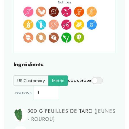
Nutrition:
Ingrédients
US Customary
Metric
COOK MODE
PORTIONS
300
G
FEUILLES DE TARO
(JEUNES
- ROUROU)