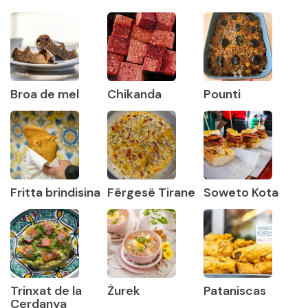
Broa de mel
Chikanda
Pounti
Fritta brindisina
Fërgesë Tirane
Soweto Kota
Trinxat de la
Żurek
Pataniscas
Cerdanya