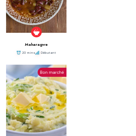
Maharagwe
20 mins
Débutant
Bon marché