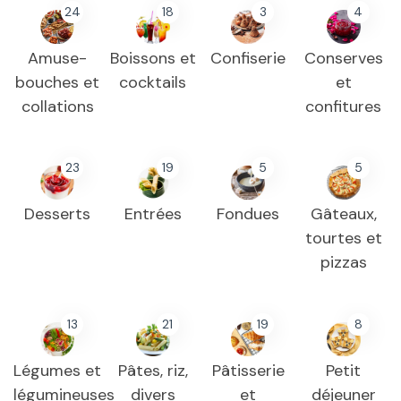
24
18
3
4
Amuse-
Boissons et
Confiserie
Conserves
bouches et
cocktails
et
collations
confitures
23
19
5
5
Desserts
Entrées
Fondues
Gâteaux,
tourtes et
pizzas
13
21
19
8
Légumes et
Pâtes, riz,
Pâtisserie
Petit
légumineuses
divers
et
déjeuner