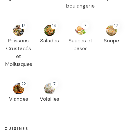
boulangerie
17
14
7
12
Poissons,
Salades
Sauces et
Soupe
Crustacés
bases
et
Mollusques
22
7
Viandes
Volailles
CUISINES