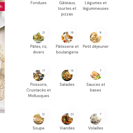
Fondues
Gâteaux,
Légumes et
ch
tourtes et
légumineuses
pizzas
21
19
8
Pâtes, riz,
Pâtisserie et
Petit déjeuner
divers
boulangerie
17
14
7
Poissons,
Salades
Sauces et
Crustacés et
bases
Mollusques
12
22
7
Soupe
Viandes
Volailles