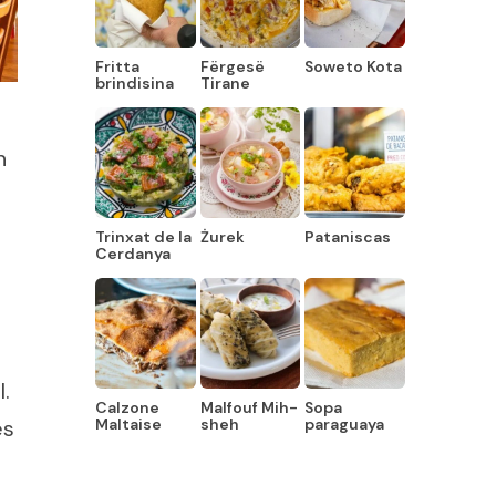
Fritta
Fërgesë
Soweto Kota
brindisina
Tirane
n
Trinxat de la
Żurek
Pataniscas
Cerdanya
.
Calzone
Malfouf Mih-
Sopa
es
Maltaise
sheh
paraguaya