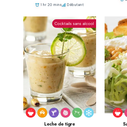
1 hr 20 mins
Débutant
Cocktails sans alcool
Leche de tigre
S