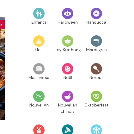
Enfants
Halloween
Hanoucca
s
Holi
Loy Krathong
Mardi gras
Maslenitsa
Noël
Norouz
Nouvel An
Nouvel an
Oktoberfest
chinois