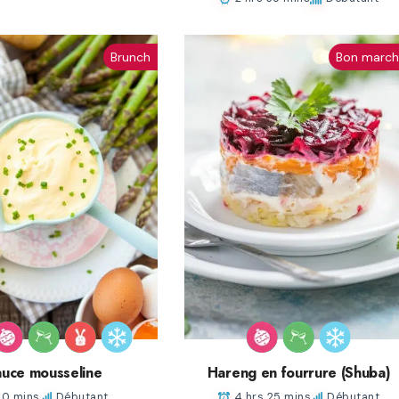
Brunch
Bon marc
uce mousseline
Hareng en fourrure (Shuba)
20 mins
Débutant
4 hrs 25 mins
Débutant