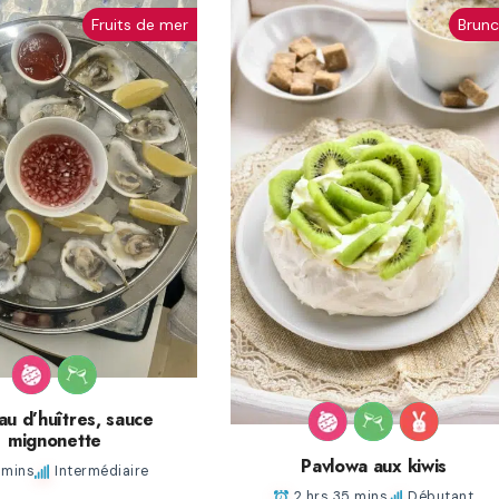
Fruits de mer
Brun
au d’huîtres, sauce
mignonette
Pavlowa aux kiwis
 mins
Intermédiaire
2 hrs 35 mins
Débutant