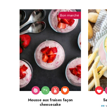
Bon marché
Mousse aux fraises façon
Sa
cheesecake