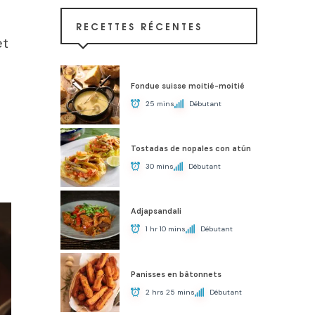
RECETTES RÉCENTES
et
Fondue suisse moitié-moitié
25 mins
Débutant
Tostadas de nopales con atún
30 mins
Débutant
Adjapsandali
1 hr 10 mins
Débutant
Panisses en bâtonnets
2 hrs 25 mins
Débutant