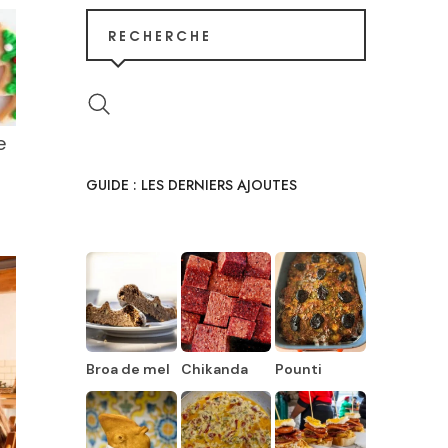
RECHERCHE
e
GUIDE : LES DERNIERS AJOUTES
Broa de mel
Chikanda
Pounti