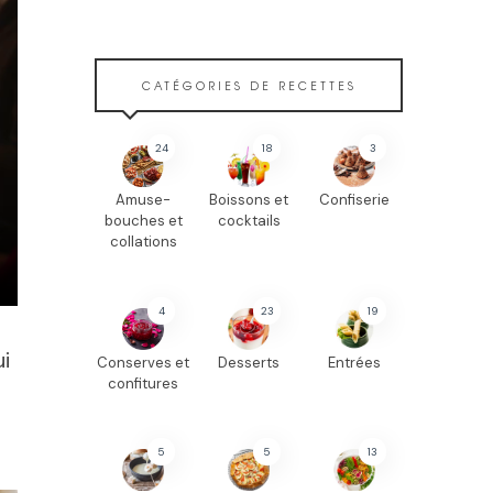
CATÉGORIES DE RECETTES
24
18
3
Amuse-
Boissons et
Confiserie
bouches et
cocktails
collations
4
23
19
ui
Conserves et
Desserts
Entrées
confitures
5
5
13