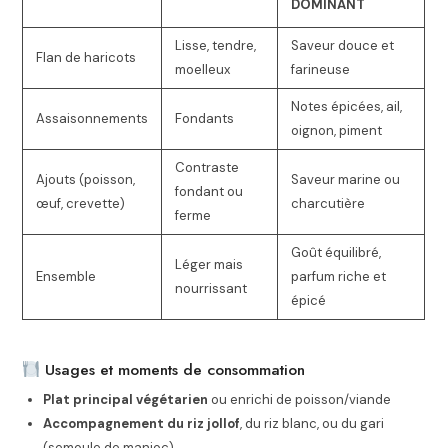
DOMINANT
Lisse, tendre,
Saveur douce et
Flan de haricots
moelleux
farineuse
Notes épicées, ail,
Assaisonnements
Fondants
oignon, piment
Contraste
Ajouts (poisson,
Saveur marine ou
fondant ou
œuf, crevette)
charcutière
ferme
Goût équilibré,
Léger mais
Ensemble
parfum riche et
nourrissant
épicé
Usages et moments de consommation
Plat principal végétarien
ou enrichi de poisson/viande
Accompagnement du riz jollof
, du riz blanc, ou du gari
(semoule de manioc)