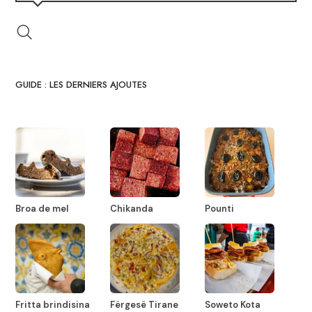
GUIDE : LES DERNIERS AJOUTES
Broa de mel
Chikanda
Pounti
Fritta brindisina
Fërgesë Tirane
Soweto Kota