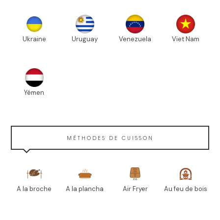
Ukraine
Uruguay
Venezuela
Viet Nam
Yémen
MÉTHODES DE CUISSON
A la broche
A la plancha
Air Fryer
Au feu de bois