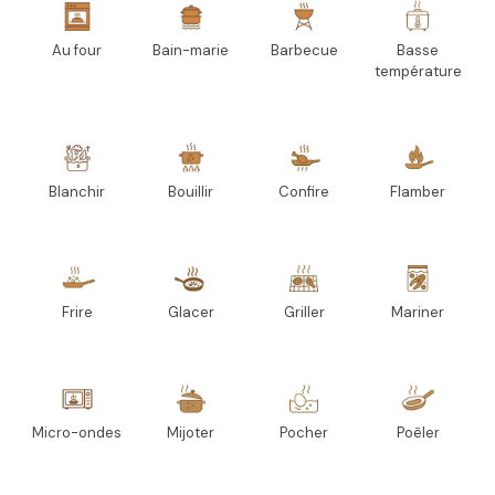
Au four
Bain-marie
Barbecue
Basse
température
Blanchir
Bouillir
Confire
Flamber
Frire
Glacer
Griller
Mariner
Micro-ondes
Mijoter
Pocher
Poêler