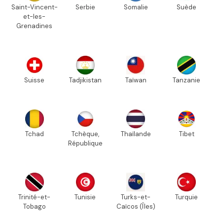
Saint-Vincent-
Serbie
Somalie
Suède
et-les-
Grenadines
Suisse
Tadjikistan
Taïwan
Tanzanie
Tchad
Tchèque,
Thaïlande
Tibet
République
Trinité-et-
Tunisie
Turks-et-
Turquie
Tobago
Caïcos (Îles)