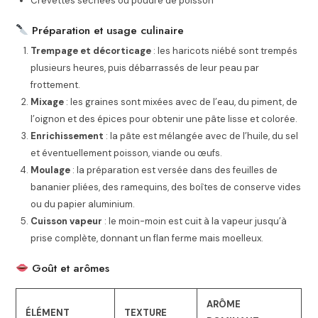
Crevettes séchées ou poudre de poisson
Préparation et usage culinaire
Trempage et décorticage
: les haricots niébé sont trempés
plusieurs heures, puis débarrassés de leur peau par
frottement.
Mixage
: les graines sont mixées avec de l’eau, du piment, de
l’oignon et des épices pour obtenir une pâte lisse et colorée.
Enrichissement
: la pâte est mélangée avec de l’huile, du sel
et éventuellement poisson, viande ou œufs.
Moulage
: la préparation est versée dans des feuilles de
bananier pliées, des ramequins, des boîtes de conserve vides
ou du papier aluminium.
Cuisson vapeur
: le moin-moin est cuit à la vapeur jusqu’à
prise complète, donnant un flan ferme mais moelleux.
Goût et arômes
ARÔME
ÉLÉMENT
TEXTURE