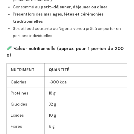
Consommé au
petit-déjeuner, déjeuner ou dîner
Présent lors des
mariages, fêtes et cérémonies
traditionnelles
Street food courante au Nigeria, vendu prêt à emporter en
portions individuelles
Valeur nutritionnelle (approx. pour 1 portion de 200
g)
NUTRIMENT
QUANTITÉ
Calories
~300 kcal
Protéines
18 g
Glucides
32 g
Lipides
10 g
Fibres
6 g