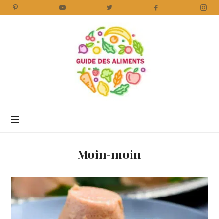
Guide
des
Aliments
Encyclopédie
des
aliments
/
Moin-moin
www.guidedesaliments.com