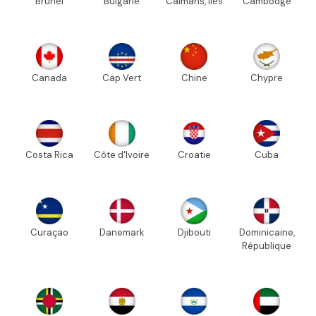
Brunei
Bulgarie
Caïmans, Iles
Cambodge
Canada
Cap Vert
Chine
Chypre
Costa Rica
Côte d'Ivoire
Croatie
Cuba
Curaçao
Danemark
Djibouti
Dominicaine,
République