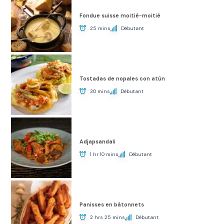
Fondue suisse moitié-moitié
25 mins
Débutant
Tostadas de nopales con atún
30 mins
Débutant
Adjapsandali
1 hr 10 mins
Débutant
Panisses en bâtonnets
2 hrs 25 mins
Débutant