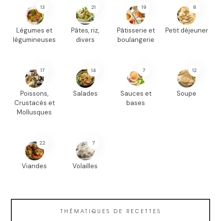
13
21
19
8
Légumes et
Pâtes, riz,
Pâtisserie et
Petit déjeuner
légumineuses
divers
boulangerie
17
14
7
12
Poissons,
Salades
Sauces et
Soupe
Crustacés et
bases
Mollusques
22
7
Viandes
Volailles
THÉMATIQUES DE RECETTES