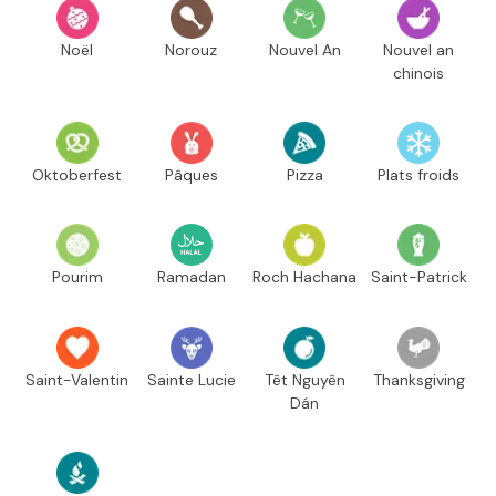
Noël
Norouz
Nouvel An
Nouvel an
chinois
Oktoberfest
Pâques
Pizza
Plats froids
Pourim
Ramadan
Roch Hachana
Saint-Patrick
Saint-Valentin
Sainte Lucie
Têt Nguyên
Thanksgiving
Dán