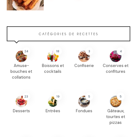
CATÉGORIES DE RECETTES
24
18
3
4
Amuse-
Boissons et
Confiserie
Conserves et
bouches et
cocktails
confitures
collations
23
19
5
5
Desserts
Entrées
Fondues
Gâteaux,
tourtes et
pizzas