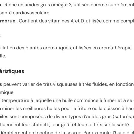
n
: Riche en acides gras oméga-3, utilisée comme supplément
 santé cardiovasculaire.
e morue
: Contient des vitamines A et D, utilisée comme comp
:
tillation des plantes aromatiques, utilisées en aromathérapie
le.
éristiques
es peuvent varier de très visqueuses à très fluides, en fonctio
imique.
a température à laquelle une huile commence à fumer et à s
rminer les meilleures huiles pour la friture ou la cuisson à ha
uiles sont composées de divers types d’acides gras (saturés,
luencent leur stabilité, leur goût et leurs effets sur la santé.
dérablement en fonction de la source. Par exemple, l’huile d’ol