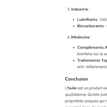
Industrie
:
Lubrifiants
: Uti
Biocarburants
:
Médecine
:
Compléments A
bienfaits sur la s
Traitements To
anti-inflammatoi
Conclusion
L’
huile
est un produit e
quotidienne. Qu’elle soit
propriétés uniques qui r