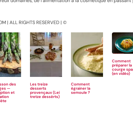
eux domaines, de l’alimentation à la cosmétique en passant pa
M | ALL RIGHTS RESERVED | ©
Comment
préparer la
courge spa
(en vidéo)
isson des
Les treize
Comment
ges —
desserts
égrainer la
ption et
provençaux (Lei
semoule ?
ation
tretze dessèrts)
ète