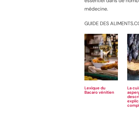
essentiel dans de nombr
médecine.
GUIDE DES ALIMENTS.CO
Lexique du
La cu
Bacaro vénitien
asper
descri
explic
compl