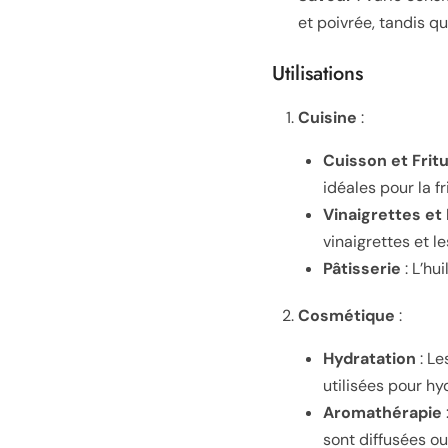
et poivrée, tandis q
Utilisations
Cuisine
:
Cuisson et Frit
idéales pour la f
Vinaigrettes et
vinaigrettes et l
Pâtisserie
: L’hu
Cosmétique
:
Hydratation
: Le
utilisées pour hy
Aromathérapie
sont diffusées ou