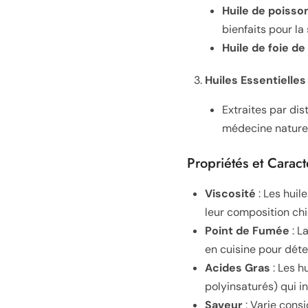
Huile de poisso
bienfaits pour la
Huile de foie d
Huiles Essentielles
Extraites par dis
médecine naturel
Propriétés et Caract
Viscosité
: Les huil
leur composition ch
Point de Fumée
: L
en cuisine pour déte
Acides Gras
: Les h
polyinsaturés) qui inf
Saveur
: Varie consi