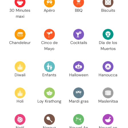
30 Minutes
Apéro
BBQ
Biscuits
maxi
Chandeleur
Cinco de
Cocktails
Día de los
Mayo
Muertos
Diwali
Enfants
Halloween
Hanoucca
Holi
Loy Krathong
Mardi gras
Maslenitsa
Noël
Norouz
Nouvel An
Nouvel an