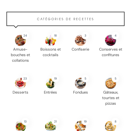
CATÉGORIES DE RECETTES
24
18
3
4
Amuse-
Boissons et
Confiserie
Conserves et
bouches et
cocktails
confitures
collations
23
19
5
5
Desserts
Entrées
Fondues
Gâteaux,
tourtes et
pizzas
13
21
19
8