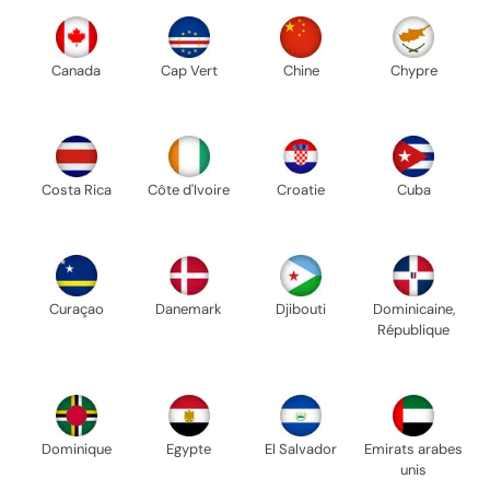
Canada
Cap Vert
Chine
Chypre
Costa Rica
Côte d'Ivoire
Croatie
Cuba
Curaçao
Danemark
Djibouti
Dominicaine,
République
Dominique
Egypte
El Salvador
Emirats arabes
unis