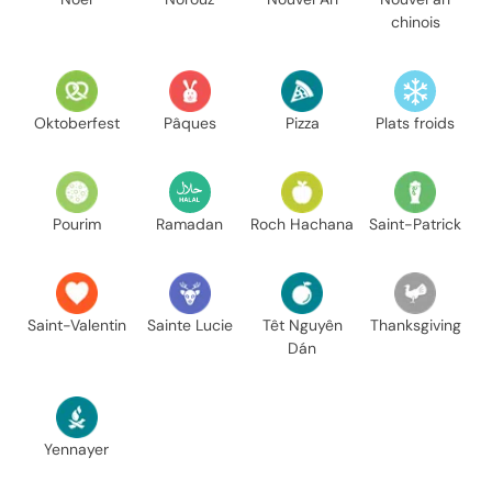
chinois
Oktoberfest
Pâques
Pizza
Plats froids
Pourim
Ramadan
Roch Hachana
Saint-Patrick
Saint-Valentin
Sainte Lucie
Têt Nguyên
Thanksgiving
Dán
Yennayer