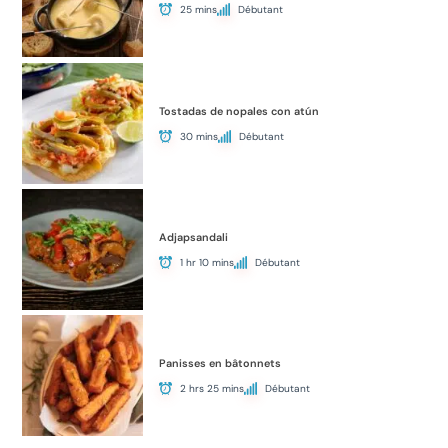
25 mins
Débutant
Tostadas de nopales con atún
30 mins
Débutant
Adjapsandali
1 hr 10 mins
Débutant
Panisses en bâtonnets
2 hrs 25 mins
Débutant