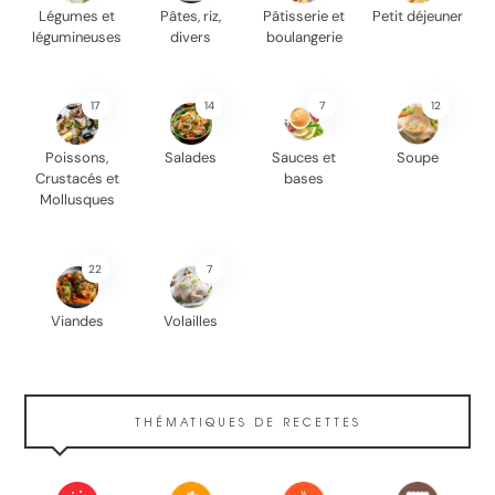
Légumes et
Pâtes, riz,
Pâtisserie et
Petit déjeuner
légumineuses
divers
boulangerie
17
14
7
12
Poissons,
Salades
Sauces et
Soupe
Crustacés et
bases
Mollusques
22
7
Viandes
Volailles
THÉMATIQUES DE RECETTES