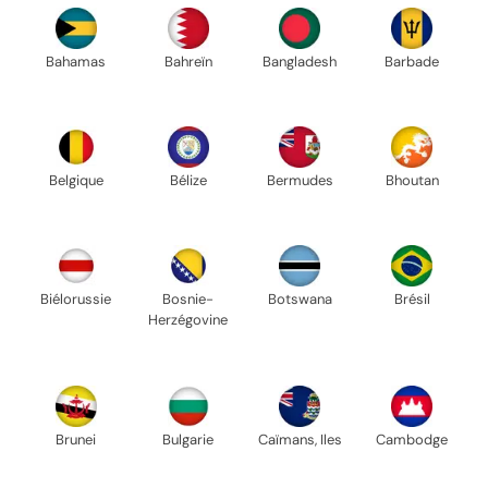
Bahamas
Bahreïn
Bangladesh
Barbade
Belgique
Bélize
Bermudes
Bhoutan
Biélorussie
Bosnie-
Botswana
Brésil
Herzégovine
Brunei
Bulgarie
Caïmans, Iles
Cambodge