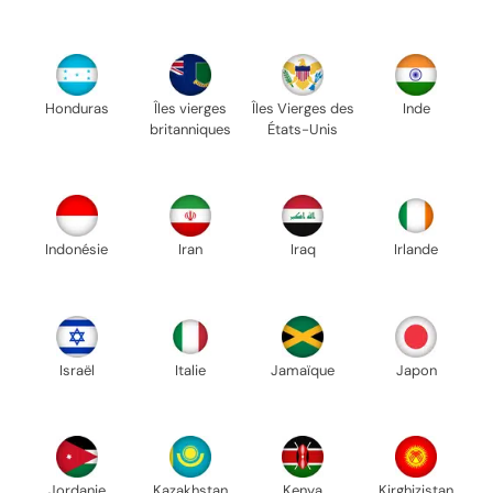
Honduras
Îles vierges
Îles Vierges des
Inde
britanniques
États-Unis
Indonésie
Iran
Iraq
Irlande
Israël
Italie
Jamaïque
Japon
Jordanie
Kazakhstan
Kenya
Kirghizistan