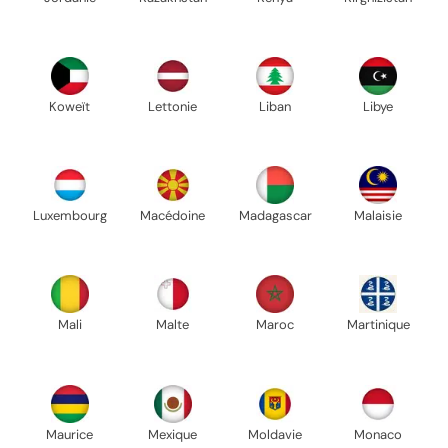
Koweït
Lettonie
Liban
Libye
Luxembourg
Macédoine
Madagascar
Malaisie
Mali
Malte
Maroc
Martinique
Maurice
Mexique
Moldavie
Monaco