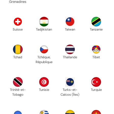
Grenadines
Suisse
Tadjikistan
Taïwan
Tanzanie
Tchad
Tchèque,
Thaïlande
Tibet
République
Trinité-et-
Tunisie
Turks-et-
Turquie
Tobago
Caïcos (Îles)