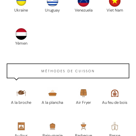
Ukraine
Uruguay
Venezuela
Viet Nam
Yémen
MÉTHODES DE CUISSON
A la broche
A la plancha
Air Fryer
Au feu de bois
Au four
Bain-marie
Barbecue
Basse