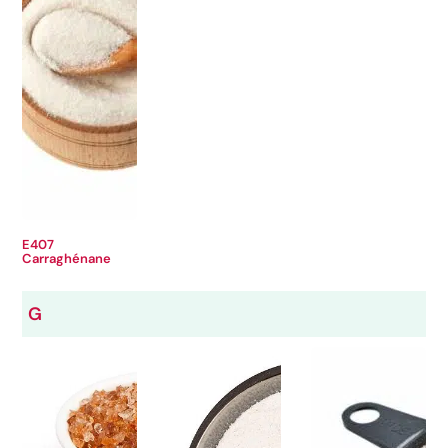
E407
Carraghénane
G