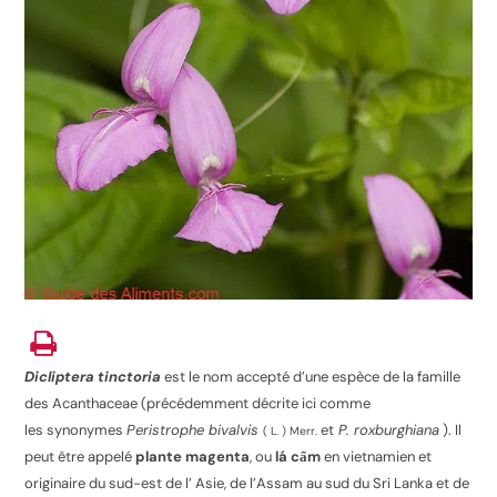
Dicliptera tinctoria
est le nom accepté
d’une espèce de la famille
des Acanthaceae (précédemment décrite ici comme
les synonymes
Peristrophe bivalvis
et
P. roxburghiana
). Il
( L. ) Merr.
peut être appelé
plante magenta
, ou
lá cẩm
en vietnamien et
originaire du sud-est de l’ Asie, de l’Assam au sud du Sri Lanka et de