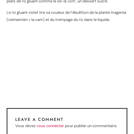
plats de riz gluant comme le
xôi lá cẩm
, un dessert sucré.
Le riz gluant violet tire sa couleur de l’ébullition de la plante magenta
(vietnamien = la cam) et du trempage du riz dans le liquide.
LEAVE A COMMENT
Vous devez
vous connecter
pour publier un commentaire.