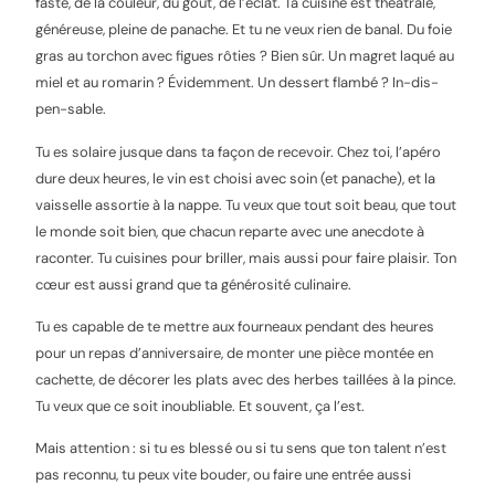
faste, de la couleur, du goût, de l’éclat. Ta cuisine est théâtrale,
généreuse, pleine de panache. Et tu ne veux rien de banal. Du foie
gras au torchon avec figues rôties ? Bien sûr. Un magret laqué au
miel et au romarin ? Évidemment. Un dessert flambé ? In-dis-
pen-sable.
Tu es solaire jusque dans ta façon de recevoir. Chez toi, l’apéro
dure deux heures, le vin est choisi avec soin (et panache), et la
vaisselle assortie à la nappe. Tu veux que tout soit beau, que tout
le monde soit bien, que chacun reparte avec une anecdote à
raconter. Tu cuisines pour briller, mais aussi pour faire plaisir. Ton
cœur est aussi grand que ta générosité culinaire.
Tu es capable de te mettre aux fourneaux pendant des heures
pour un repas d’anniversaire, de monter une pièce montée en
cachette, de décorer les plats avec des herbes taillées à la pince.
Tu veux que ce soit inoubliable. Et souvent, ça l’est.
Mais attention : si tu es blessé ou si tu sens que ton talent n’est
pas reconnu, tu peux vite bouder, ou faire une entrée aussi