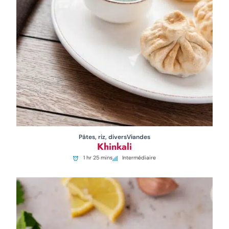
Pâtes, riz, divers
Viandes
Khinkali
1 hr 25 mins
Intermédiaire