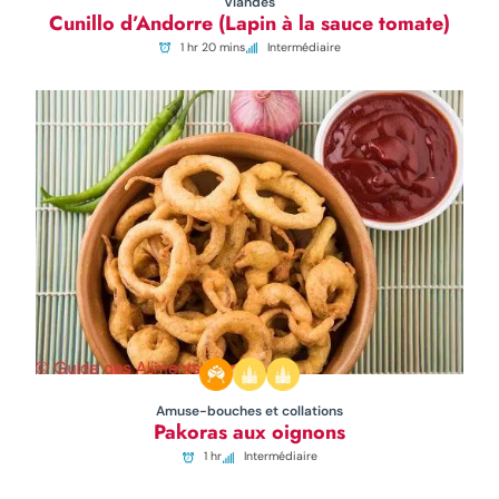
Viandes
Cunillo d’Andorre (Lapin à la sauce tomate)
1 hr 20 mins
Intermédiaire
Amuse-bouches et collations
Pakoras aux oignons
1 hr
Intermédiaire