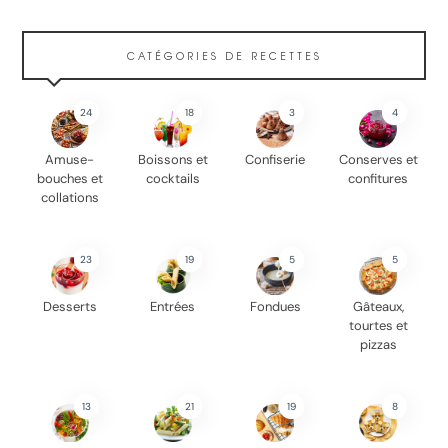
CATÉGORIES DE RECETTES
24
18
3
4
Amuse-
Boissons et
Confiserie
Conserves et
bouches et
cocktails
confitures
collations
23
19
5
5
Desserts
Entrées
Fondues
Gâteaux,
tourtes et
pizzas
13
21
19
8