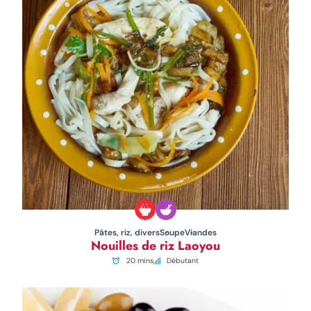
Pâtes, riz, divers
Soupe
Viandes
Nouilles de riz Laoyou
20 mins
Débutant