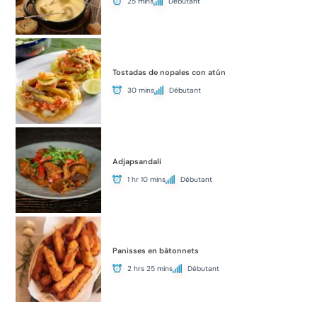
25 mins
Débutant
Tostadas de nopales con atún
30 mins
Débutant
Adjapsandali
1 hr 10 mins
Débutant
Panisses en bâtonnets
2 hrs 25 mins
Débutant