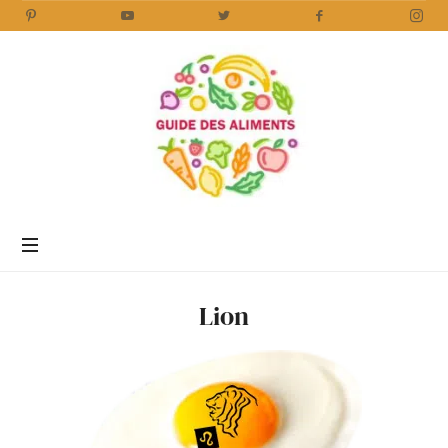
Encyclopédie
des
aliments
/
Lion
www.guidedesaliments.com