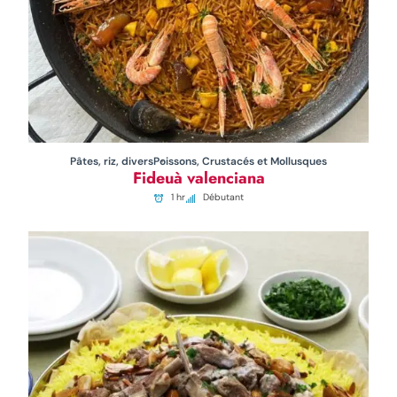
Pâtes, riz, divers
Poissons, Crustacés et Mollusques
Fideuà valenciana
1 hr
Débutant