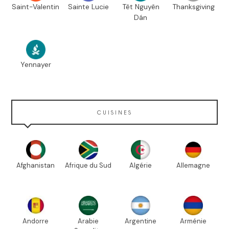
Saint-Valentin
Sainte Lucie
Têt Nguyên
Thanksgiving
Dán
Yennayer
CUISINES
Afghanistan
Afrique du Sud
Algérie
Allemagne
Andorre
Arabie
Argentine
Arménie