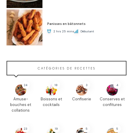
Panisses en bâtonnets
2 hrs 25 mins
Débutant
CATÉGORIES DE RECETTES
24
18
3
4
Amuse-
Boissons et
Confiserie
Conserves et
bouches et
cocktails
confitures
collations
23
19
5
5