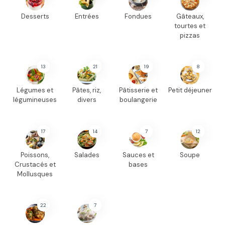
Desserts
Entrées
Fondues
Gâteaux,
tourtes et
pizzas
13
21
19
8
Légumes et
Pâtes, riz,
Pâtisserie et
Petit déjeuner
légumineuses
divers
boulangerie
17
14
7
12
Poissons,
Salades
Sauces et
Soupe
Crustacés et
bases
Mollusques
22
7