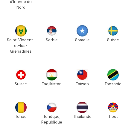
d'Irlande du
Nord
Saint-Vincent-
Serbie
Somalie
Suède
et-les-
Grenadines
Suisse
Tadjikistan
Taïwan
Tanzanie
Tchad
Tchèque,
Thaïlande
Tibet
République