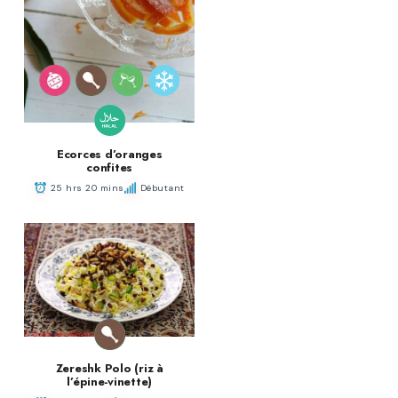
Ecorces d’oranges
confites
25 hrs 20 mins
Débutant
Zereshk Polo (riz à
l’épine-vinette)