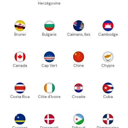
Herzégovine
Brunei
Bulgarie
Caïmans, Iles
Cambodge
Canada
Cap Vert
Chine
Chypre
Costa Rica
Côte d'Ivoire
Croatie
Cuba
Curaçao
Danemark
Djibouti
Dominicaine,