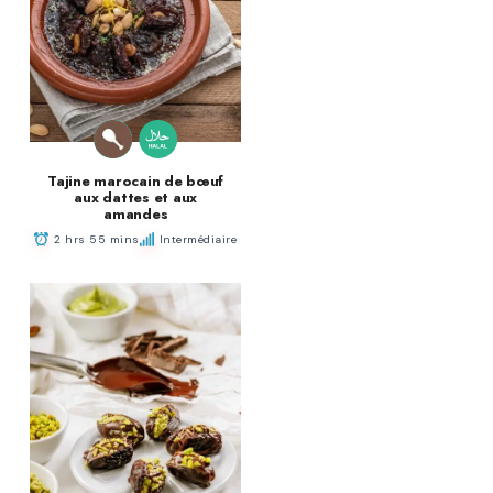
Tajine marocain de bœuf
aux dattes et aux
amandes
2 hrs 55 mins
Intermédiaire