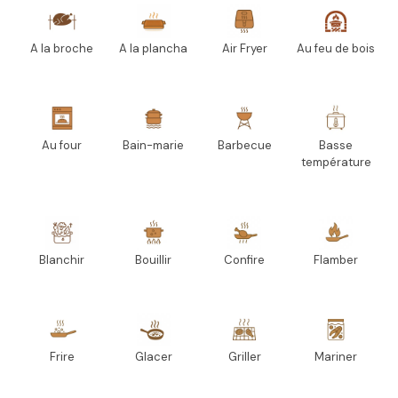
A la broche
A la plancha
Air Fryer
Au feu de bois
Au four
Bain-marie
Barbecue
Basse
température
Blanchir
Bouillir
Confire
Flamber
Frire
Glacer
Griller
Mariner