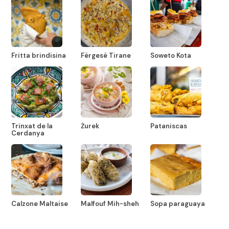
Fritta brindisina
Fërgesë Tirane
Soweto Kota
Trinxat de la
Żurek
Pataniscas
Cerdanya
Calzone Maltaise
Malfouf Mih-sheh
Sopa paraguaya