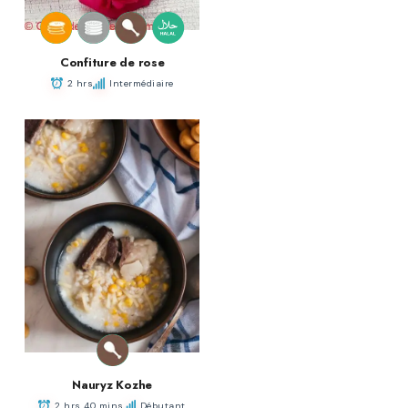
Confiture de rose
2 hrs
Intermédiaire
Nauryz Kozhe
2 hrs 40 mins
Débutant