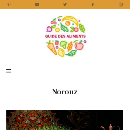
Guide
des
Aliments
Encyclopédie
des
aliments
/
Norouz
www.guidedesaliments.com