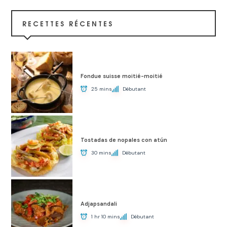
RECETTES RÉCENTES
Fondue suisse moitié-moitié
25 mins
Débutant
Tostadas de nopales con atún
30 mins
Débutant
Adjapsandali
1 hr 10 mins
Débutant