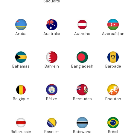
Saoudite
Aruba
Australie
Autriche
Azerbaïdjan
Bahamas
Bahreïn
Bangladesh
Barbade
Belgique
Bélize
Bermudes
Bhoutan
Biélorussie
Bosnie-
Botswana
Brésil