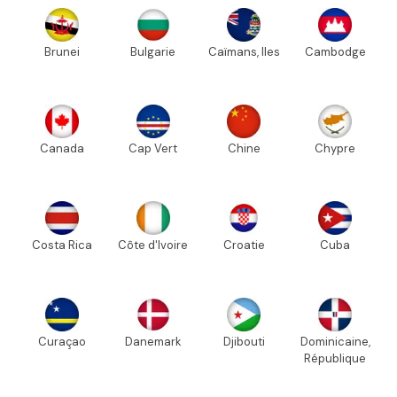
Brunei
Bulgarie
Caïmans, Iles
Cambodge
Canada
Cap Vert
Chine
Chypre
Costa Rica
Côte d'Ivoire
Croatie
Cuba
Curaçao
Danemark
Djibouti
Dominicaine,
République