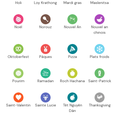
Holi
Loy Krathong
Mardi gras
Maslenitsa
Noël
Norouz
Nouvel An
Nouvel an
chinois
Oktoberfest
Pâques
Pizza
Plats froids
Pourim
Ramadan
Roch Hachana
Saint-Patrick
Saint-Valentin
Sainte Lucie
Têt Nguyên
Thanksgiving
Dán