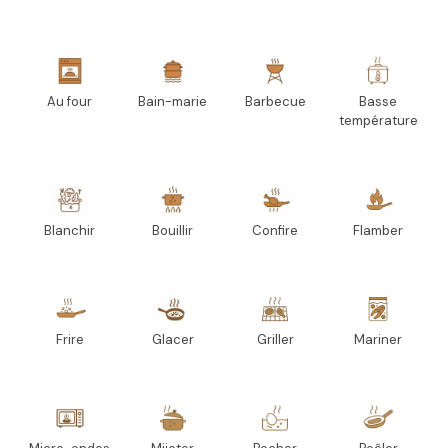
Au four
Bain-marie
Barbecue
Basse
température
Blanchir
Bouillir
Confire
Flamber
Frire
Glacer
Griller
Mariner