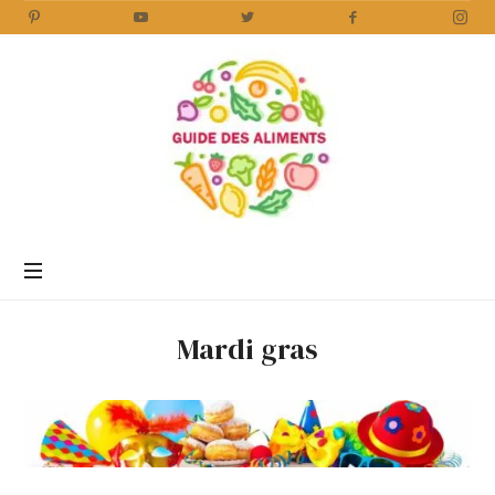
Guide
des
Aliments
Encyclopédie
des
aliments
/
Mardi gras
www.guidedesaliments.com