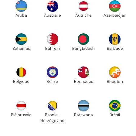
Aruba
Australie
Autriche
Azerbaïdjan
Bahamas
Bahreïn
Bangladesh
Barbade
Belgique
Bélize
Bermudes
Bhoutan
Biélorussie
Bosnie-
Botswana
Brésil
Herzégovine