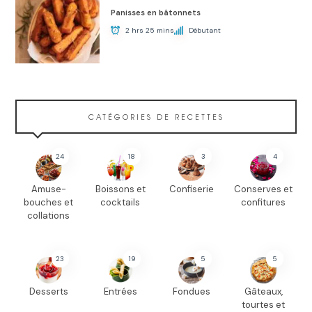
Panisses en bâtonnets
2 hrs 25 mins
Débutant
CATÉGORIES DE RECETTES
24
18
3
4
Amuse-
Boissons et
Confiserie
Conserves et
bouches et
cocktails
confitures
collations
23
19
5
5
Desserts
Entrées
Fondues
Gâteaux,
tourtes et