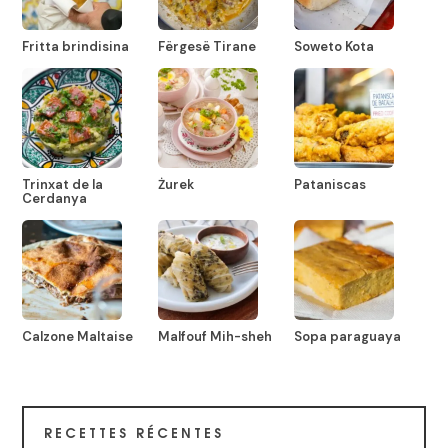
Fritta brindisina
Fërgesë Tirane
Soweto Kota
Trinxat de la
Żurek
Pataniscas
Cerdanya
Calzone Maltaise
Malfouf Mih-sheh
Sopa paraguaya
RECETTES RÉCENTES