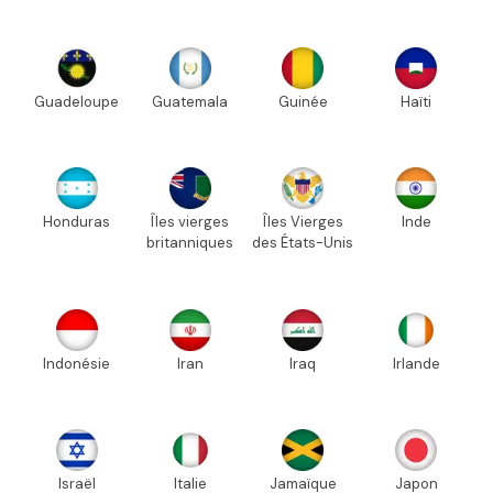
Guadeloupe
Guatemala
Guinée
Haïti
Honduras
Îles vierges
Îles Vierges
Inde
britanniques
des États-Unis
Indonésie
Iran
Iraq
Irlande
Israël
Italie
Jamaïque
Japon