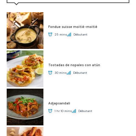
Fondue suisse moitié-moitié
25 mins
Débutant
Tostadas de nopales con atún
30 mins
Débutant
Adjapsandali
1 hr 10 mins
Débutant