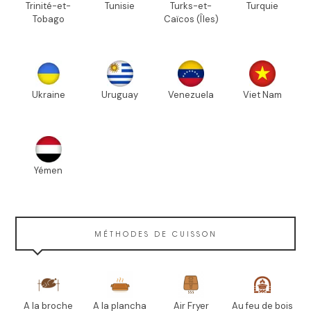
Trinité-et-
Tunisie
Turks-et-
Turquie
Tobago
Caïcos (Îles)
Ukraine
Uruguay
Venezuela
Viet Nam
Yémen
MÉTHODES DE CUISSON
A la broche
A la plancha
Air Fryer
Au feu de bois