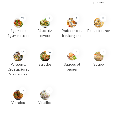
pizzas
13
21
19
8
Légumes et
Pâtes, riz,
Pâtisserie et
Petit déjeuner
légumineuses
divers
boulangerie
17
14
7
12
Poissons,
Salades
Sauces et
Soupe
Crustacés et
bases
Mollusques
22
7
Viandes
Volailles