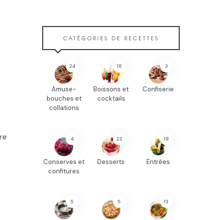
CATÉGORIES DE RECETTES
24
18
3
Amuse-
Boissons et
Confiserie
bouches et
cocktails
collations
re
4
23
19
Conserves et
Desserts
Entrées
confitures
5
5
13