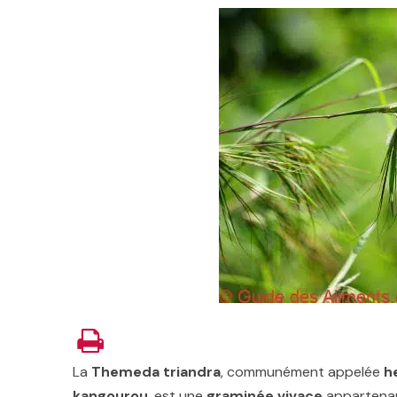
La
Themeda triandra
, communément appelée
h
kangourou
, est une
graminée vivace
appartenant