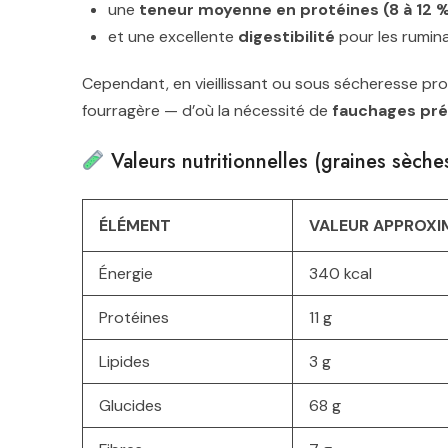
une
teneur moyenne en protéines (8 à 12 
et une excellente
digestibilité
pour les rumina
Cependant, en vieillissant ou sous sécheresse pro
fourragère — d’où la nécessité de
fauchages pr
Valeurs nutritionnelles (graines sèch
ÉLÉMENT
VALEUR APPROXIM
Énergie
340 kcal
Protéines
11 g
Lipides
3 g
Glucides
68 g