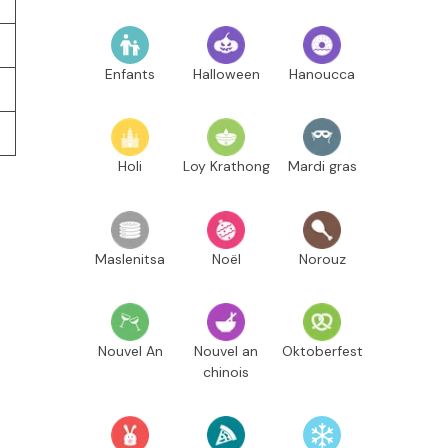
Enfants
Halloween
Hanoucca
Holi
Loy Krathong
Mardi gras
Maslenitsa
Noël
Norouz
Nouvel An
Nouvel an
Oktoberfest
chinois