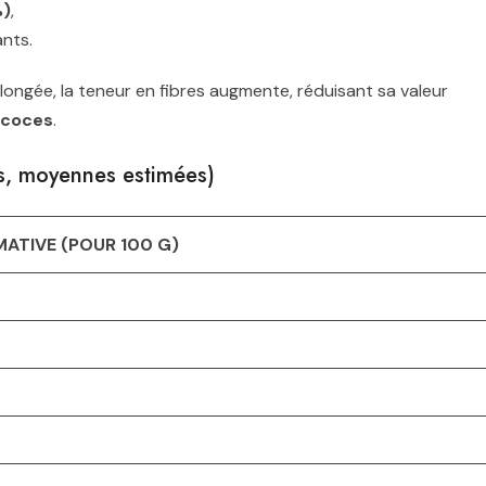
%)
,
nts.
longée, la teneur en fibres augmente, réduisant sa valeur
écoces
.
es, moyennes estimées)
ATIVE (POUR 100 G)