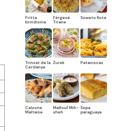
Fritta
Fërgesë
Soweto Kota
brindisina
Tirane
Trinxat de la
Żurek
Pataniscas
Cerdanya
Calzone
Malfouf Mih-
Sopa
Maltaise
sheh
paraguaya