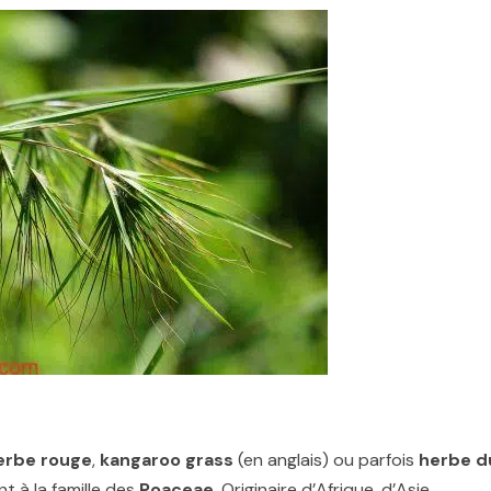
erbe rouge
,
kangaroo grass
(en anglais) ou parfois
herbe d
 à la famille des
Poaceae
. Originaire d’Afrique, d’Asie,