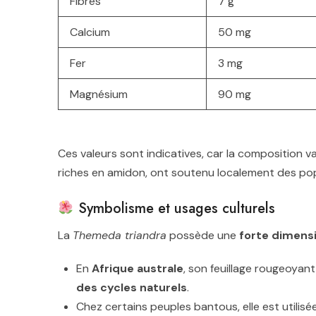
Fibres
7 g
Calcium
50 mg
Fer
3 mg
Magnésium
90 mg
Ces valeurs sont indicatives, car la composition vari
riches en amidon, ont soutenu localement des pop
Symbolisme et usages culturels
La
Themeda triandra
possède une
forte dimens
En
Afrique australe
, son feuillage rougeoyant
des cycles naturels
.
Chez certains peuples bantous, elle est utilis