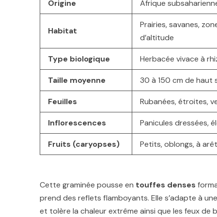
Origine
Afrique subsaharienne
Prairies, savanes, z
Habitat
d’altitude
Type biologique
Herbacée vivace à rh
Taille moyenne
30 à 150 cm de haut se
Feuilles
Rubanées, étroites, v
Inflorescences
Panicules dressées, é
Fruits (caryopses)
Petits, oblongs, à arê
Cette graminée pousse en
touffes denses
forman
prend des reflets flamboyants. Elle s’adapte à une
et tolère la chaleur extrême ainsi que les feux de