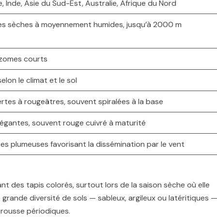
, Inde, Asie du Sud-Est, Australie, Afrique du Nord
ones sèches à moyennement humides, jusqu’à 2000 m
izomes courts
lon le climat et le sol
ertes à rougeâtres, souvent spiralées à la base
légantes, souvent rouge cuivré à maturité
tes plumeuses favorisant la dissémination par le vent
t des tapis colorés, surtout lors de la saison sèche où elle
 grande diversité de sols — sableux, argileux ou latéritiques 
 brousse périodiques.