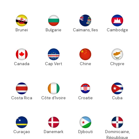
Brunei
Bulgarie
Caïmans, Iles
Cambodge
Canada
Cap Vert
Chine
Chypre
Costa Rica
Côte d'Ivoire
Croatie
Cuba
Curaçao
Danemark
Djibouti
Dominicaine,
République