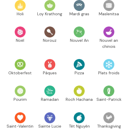
Holi
Loy Krathong
Mardi gras
Maslenitsa
Noël
Norouz
Nouvel An
Nouvel an
chinois
Oktoberfest
Pâques
Pizza
Plats froids
Pourim
Ramadan
Roch Hachana
Saint-Patrick
Saint-Valentin
Sainte Lucie
Têt Nguyên
Thanksgiving