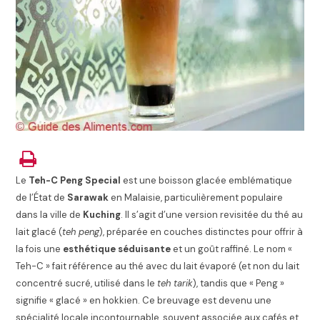
Le
Teh-C Peng Special
est une boisson glacée emblématique
de l’État de
Sarawak
en Malaisie, particulièrement populaire
dans la ville de
Kuching
. Il s’agit d’une version revisitée du thé au
lait glacé (
teh peng
), préparée en couches distinctes pour offrir à
la fois une
esthétique séduisante
et un goût raffiné. Le nom «
Teh-C » fait référence au thé avec du lait évaporé (et non du lait
concentré sucré, utilisé dans le
teh tarik
), tandis que « Peng »
signifie « glacé » en hokkien. Ce breuvage est devenu une
spécialité locale incontournable, souvent associée aux cafés et