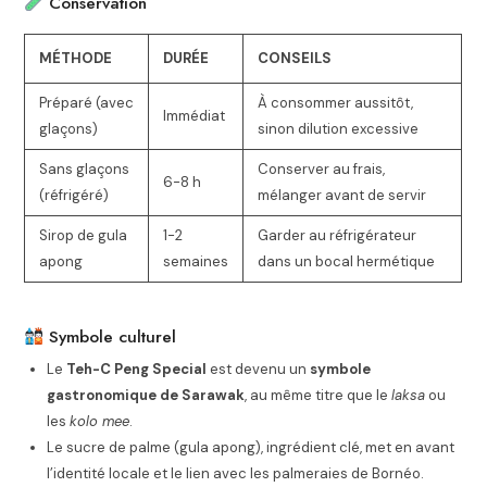
Conservation
MÉTHODE
DURÉE
CONSEILS
Préparé (avec
À consommer aussitôt,
Immédiat
glaçons)
sinon dilution excessive
Sans glaçons
Conserver au frais,
6-8 h
(réfrigéré)
mélanger avant de servir
Sirop de gula
1-2
Garder au réfrigérateur
apong
semaines
dans un bocal hermétique
Symbole culturel
Le
Teh-C Peng Special
est devenu un
symbole
gastronomique de Sarawak
, au même titre que le
laksa
ou
les
kolo mee
.
Le sucre de palme (gula apong), ingrédient clé, met en avant
l’identité locale et le lien avec les palmeraies de Bornéo.