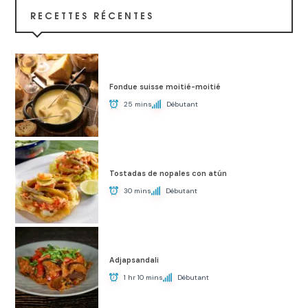
RECETTES RÉCENTES
Fondue suisse moitié-moitié
25 mins
Débutant
Tostadas de nopales con atún
30 mins
Débutant
Adjapsandali
1 hr 10 mins
Débutant