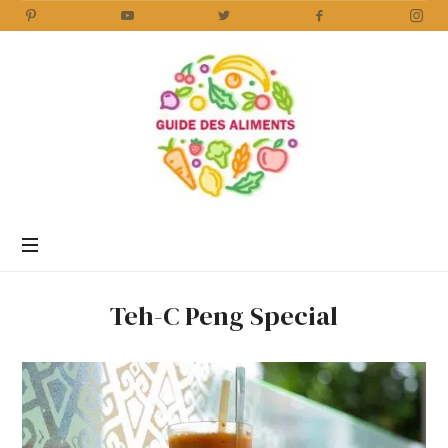
Guide
des
Aliments
Encyclopédie
des
aliments
/
Teh-C Peng Special
www.guidedesaliments.com