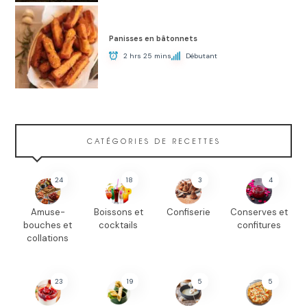
Panisses en bâtonnets
2 hrs 25 mins
Débutant
CATÉGORIES DE RECETTES
24
18
3
4
Amuse-
Boissons et
Confiserie
Conserves et
bouches et
cocktails
confitures
collations
23
19
5
5