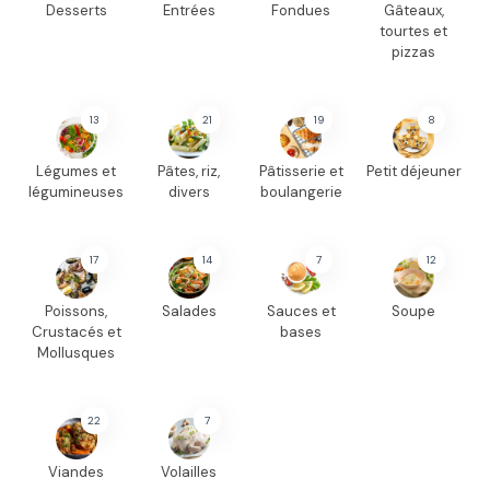
Desserts
Entrées
Fondues
Gâteaux,
tourtes et
pizzas
13
21
19
8
Légumes et
Pâtes, riz,
Pâtisserie et
Petit déjeuner
légumineuses
divers
boulangerie
17
14
7
12
Poissons,
Salades
Sauces et
Soupe
Crustacés et
bases
Mollusques
22
7
Viandes
Volailles