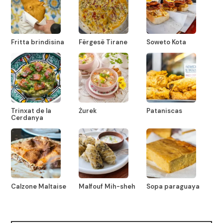
Fritta brindisina
Fërgesë Tirane
Soweto Kota
Trinxat de la
Żurek
Pataniscas
Cerdanya
Calzone Maltaise
Malfouf Mih-sheh
Sopa paraguaya