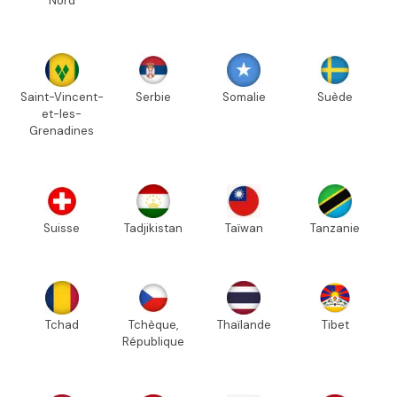
Nord
Saint-Vincent-
Serbie
Somalie
Suède
et-les-
Grenadines
Suisse
Tadjikistan
Taïwan
Tanzanie
Tchad
Tchèque,
Thaïlande
Tibet
République