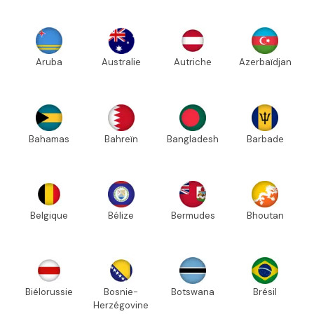
Aruba
Australie
Autriche
Azerbaïdjan
Bahamas
Bahreïn
Bangladesh
Barbade
Belgique
Bélize
Bermudes
Bhoutan
Biélorussie
Bosnie-
Botswana
Brésil
Herzégovine