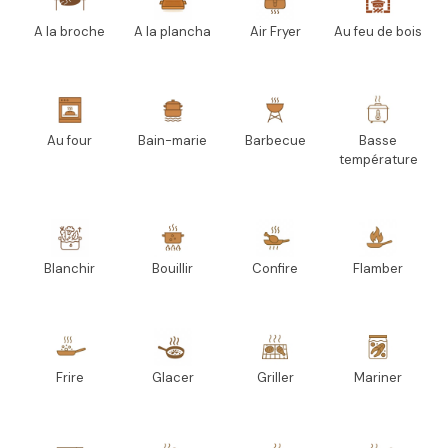
A la broche
A la plancha
Air Fryer
Au feu de bois
Au four
Bain-marie
Barbecue
Basse
température
Blanchir
Bouillir
Confire
Flamber
Frire
Glacer
Griller
Mariner