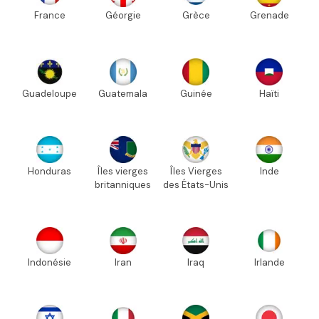
France
Géorgie
Grèce
Grenade
Guadeloupe
Guatemala
Guinée
Haïti
Honduras
Îles vierges
Îles Vierges
Inde
britanniques
des États-Unis
Indonésie
Iran
Iraq
Irlande