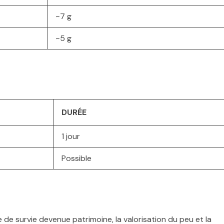
~7 g
~5 g
DURÉE
1 jour
Possible
ne de survie devenue patrimoine, la valorisation du peu et la