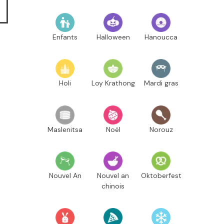
Enfants
Halloween
Hanoucca
Holi
Loy Krathong
Mardi gras
Maslenitsa
Noël
Norouz
Nouvel An
Nouvel an
Oktoberfest
chinois