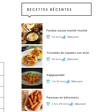
RECETTES RÉCENTES
Fondue suisse moitié-moitié
25 mins
Débutant
Tostadas de nopales con atún
30 mins
Débutant
Adjapsandali
1 hr 10 mins
Débutant
Panisses en bâtonnets
2 hrs 25 mins
Débutant