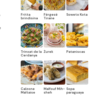
s
Fritta
Fërgesë
Soweto Kota
brindisina
Tirane
e
Trinxat de la
Żurek
Pataniscas
Cerdanya
Calzone
Malfouf Mih-
Sopa
Maltaise
sheh
paraguaya