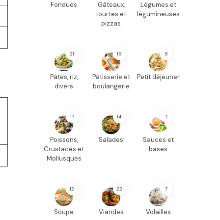
Fondues
Gâteaux,
Légumes et
tourtes et
légumineuses
pizzas
21
19
8
Pâtes, riz,
Pâtisserie et
Petit déjeuner
divers
boulangerie
17
14
7
Poissons,
Salades
Sauces et
Crustacés et
bases
Mollusques
12
22
7
Soupe
Viandes
Volailles