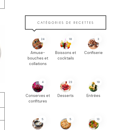
CATÉGORIES DE RECETTES
24
18
3
Amuse-
Boissons et
Confiserie
bouches et
cocktails
collations
4
23
19
Conserves et
Desserts
Entrées
confitures
5
5
13