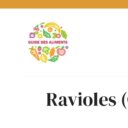
Guide
des
Aliments
Encyclopédie
des
aliments
/
Ravioles (
www.guidedesaliments.com