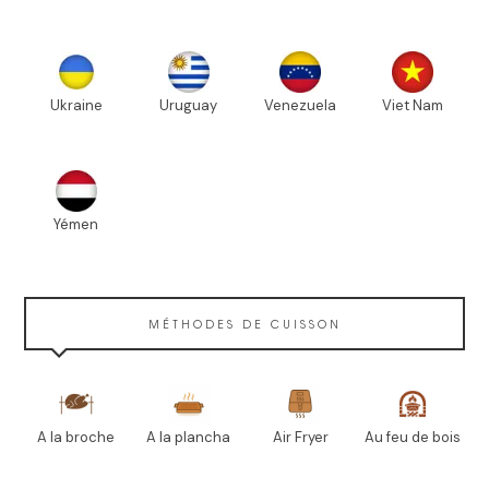
Ukraine
Uruguay
Venezuela
Viet Nam
Yémen
MÉTHODES DE CUISSON
A la broche
A la plancha
Air Fryer
Au feu de bois