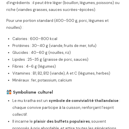
d’ingrédients : il peut être léger (bouillon, légumes, poissons) ou
riche (viandes grasses, sauces sucrées-épicées).
Pour une portion standard (400–500 g, porc, légumes et
nouilles) :
Calories : 600–800 kcal
Protéines : 30–40 g (viande, fruits de mer, tofu)
Glucides : 40–60 g (nouilles, riz)
Lipides : 25–35 g (graisse de porc, sauces)
Fibres : 4–6 g (légumes)
Vitamines : B1, B2, B12 (viande), A et C (légumes, herbes)
Minéraux : fer, potassium, calcium
Symbolisme culturel
Le mu kratha est un
symbole de convivialité thaïlandaise
:
chaque convive participe à la cuisson, renforçant l’esprit
collectif.
Il incarne le
plaisir des buffets populaires
, souvent
proposés à prix abordable, et attire toutes les générations.