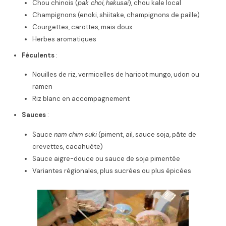
Chou chinois (
pak choi
,
hakusai
), chou kale local
Champignons (enoki, shiitake, champignons de paille)
Courgettes, carottes, maïs doux
Herbes aromatiques
Féculents
:
Nouilles de riz, vermicelles de haricot mungo, udon ou
ramen
Riz blanc en accompagnement
Sauces
:
Sauce
nam chim suki
(piment, ail, sauce soja, pâte de
crevettes, cacahuète)
Sauce aigre-douce ou sauce de soja pimentée
Variantes régionales, plus sucrées ou plus épicées