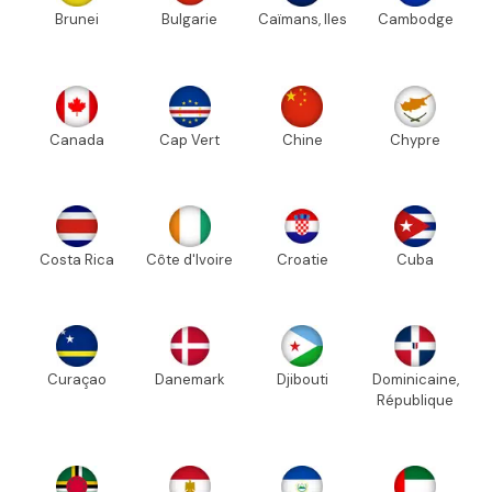
Brunei
Bulgarie
Caïmans, Iles
Cambodge
Canada
Cap Vert
Chine
Chypre
Costa Rica
Côte d'Ivoire
Croatie
Cuba
Curaçao
Danemark
Djibouti
Dominicaine,
République