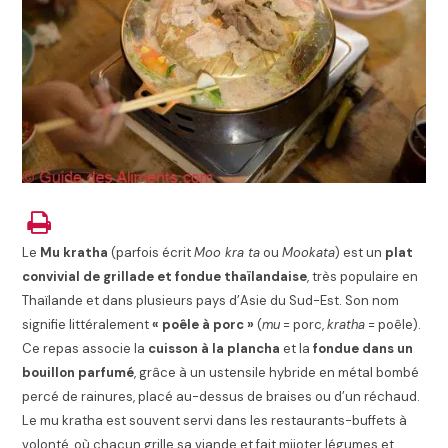
Le
Mu kratha
(parfois écrit
Moo kra ta
ou
Mookata
) est un
plat
convivial de grillade et fondue thaïlandaise
, très populaire en
Thaïlande et dans plusieurs pays d’Asie du Sud-Est. Son nom
signifie littéralement
« poêle à porc »
(
mu
= porc,
kratha
= poêle).
Ce repas associe la
cuisson à la plancha
et la
fondue dans un
bouillon parfumé
, grâce à un ustensile hybride en métal bombé
percé de rainures, placé au-dessus de braises ou d’un réchaud.
Le mu kratha est souvent servi dans les restaurants-buffets à
volonté, où chacun grille sa viande et fait mijoter légumes et