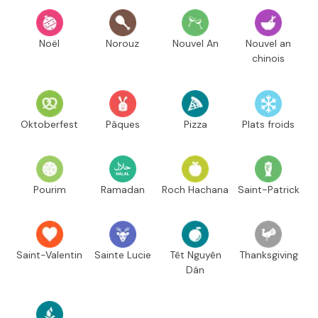
Noël
Norouz
Nouvel An
Nouvel an
chinois
Oktoberfest
Pâques
Pizza
Plats froids
Pourim
Ramadan
Roch Hachana
Saint-Patrick
Saint-Valentin
Sainte Lucie
Têt Nguyên
Thanksgiving
Dán