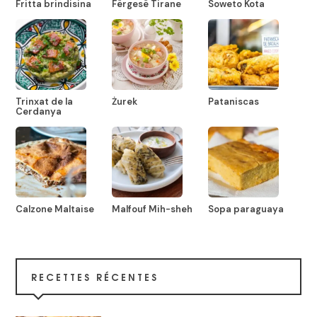
Fritta brindisina
Fërgesë Tirane
Soweto Kota
Trinxat de la
Żurek
Pataniscas
Cerdanya
Calzone Maltaise
Malfouf Mih-sheh
Sopa paraguaya
RECETTES RÉCENTES