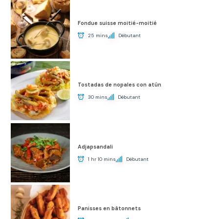
Fondue suisse moitié-moitié
25 mins
Débutant
Tostadas de nopales con atún
30 mins
Débutant
Adjapsandali
1 hr 10 mins
Débutant
Panisses en bâtonnets