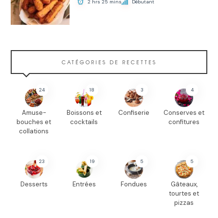
2 hrs 25 mins
Débutant
CATÉGORIES DE RECETTES
24
18
3
4
Amuse-
Boissons et
Confiserie
Conserves et
bouches et
cocktails
confitures
collations
23
19
5
5
Desserts
Entrées
Fondues
Gâteaux,
tourtes et
pizzas