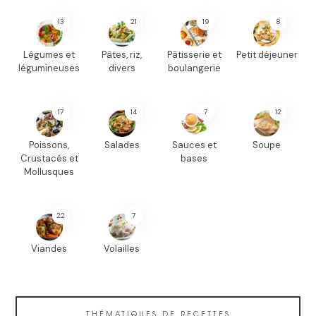
13
21
19
8
Légumes et
Pâtes, riz,
Pâtisserie et
Petit déjeuner
légumineuses
divers
boulangerie
17
14
7
12
Poissons,
Salades
Sauces et
Soupe
Crustacés et
bases
Mollusques
22
7
Viandes
Volailles
THÉMATIQUES DE RECETTES