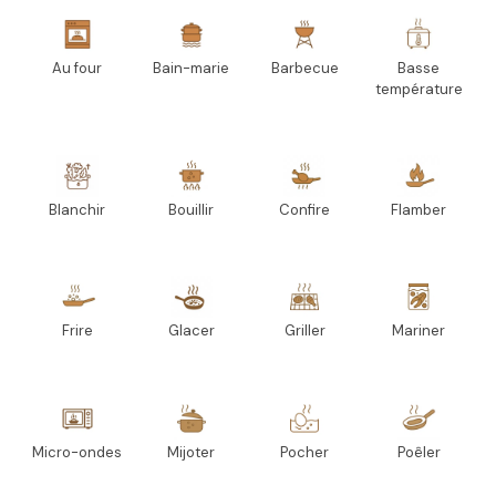
Au four
Bain-marie
Barbecue
Basse
température
Blanchir
Bouillir
Confire
Flamber
Frire
Glacer
Griller
Mariner
Micro-ondes
Mijoter
Pocher
Poêler