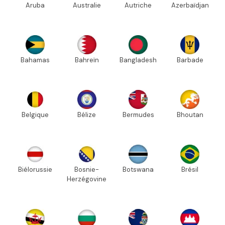
Aruba
Australie
Autriche
Azerbaïdjan
Bahamas
Bahreïn
Bangladesh
Barbade
Belgique
Bélize
Bermudes
Bhoutan
Biélorussie
Bosnie-
Botswana
Brésil
Herzégovine