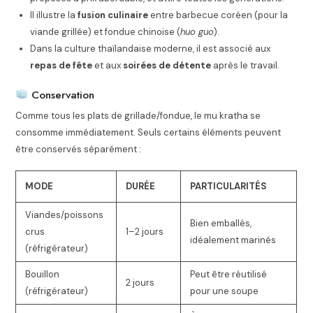
Il illustre la
fusion culinaire
entre barbecue coréen (pour la
viande grillée) et fondue chinoise (
huo guo
).
Dans la culture thaïlandaise moderne, il est associé aux
repas de fête
et aux
soirées de détente
après le travail.
Conservation
Comme tous les plats de grillade/fondue, le mu kratha se
consomme immédiatement. Seuls certains éléments peuvent
être conservés séparément :
MODE
DURÉE
PARTICULARITÉS
Viandes/poissons
Bien emballés,
crus
1–2 jours
idéalement marinés
(réfrigérateur)
Bouillon
Peut être réutilisé
2 jours
(réfrigérateur)
pour une soupe