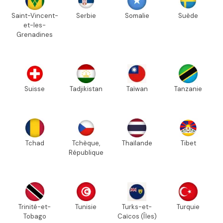
Saint-Vincent-
Serbie
Somalie
Suède
et-les-
Grenadines
Suisse
Tadjikistan
Taïwan
Tanzanie
Tchad
Tchèque,
Thaïlande
Tibet
République
Trinité-et-
Tunisie
Turks-et-
Turquie
Tobago
Caïcos (Îles)