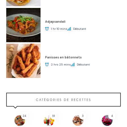
Adjapsandali
1 hr 10 mins
Débutant
Panisses en bâtonnets
2 hrs 25 mins
Débutant
CATÉGORIES DE RECETTES
24
18
3
4