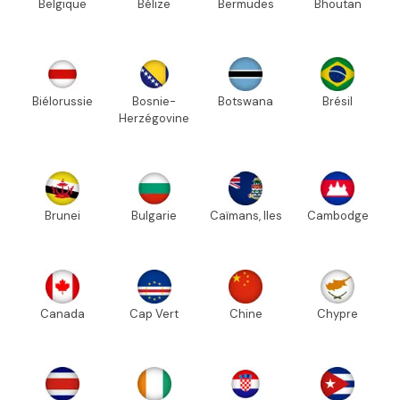
Belgique
Bélize
Bermudes
Bhoutan
Biélorussie
Bosnie-
Botswana
Brésil
Herzégovine
Brunei
Bulgarie
Caïmans, Iles
Cambodge
Canada
Cap Vert
Chine
Chypre