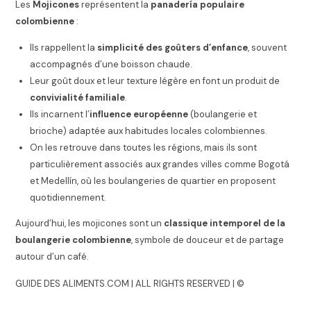
Les
Mojicones
représentent la
panadería populaire
colombienne
:
Ils rappellent la
simplicité des goûters d’enfance
, souvent
accompagnés d’une boisson chaude.
Leur goût doux et leur texture légère en font un produit de
convivialité familiale
.
Ils incarnent l’
influence européenne
(boulangerie et
brioche) adaptée aux habitudes locales colombiennes.
On les retrouve dans toutes les régions, mais ils sont
particulièrement associés aux grandes villes comme Bogotá
et Medellín, où les boulangeries de quartier en proposent
quotidiennement.
Aujourd’hui, les mojicones sont un
classique intemporel de la
boulangerie colombienne
, symbole de douceur et de partage
autour d’un café.
GUIDE DES ALIMENTS.COM | ALL RIGHTS RESERVED | ©