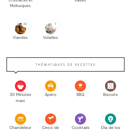
Crustacés et
bases
Mollusques
22
7
Viandes
Volailles
THÉMATIQUES DE RECETTES
30 Minutes
Apéro
BBQ
Biscuits
maxi
Chandeleur
Cinco de
Cocktails
Día de los