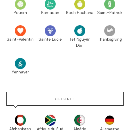
Pourim
Ramadan
Roch Hachana
Saint-Patrick
Saint-Valentin
Sainte Lucie
Têt Nguyên
Thanksgiving
Dán
Yennayer
CUISINES
Afghanistan
Afrique du Sud
Algérie
Allemagne