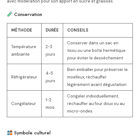
avec modération pour son apport en sucre et graisses.
Conservation
MÉTHODE
DURÉE
CONSEILS
Conserver dans un sac en
Température
2-3
tissu ou une boîte hermétique
ambiante
jours
pour éviter le dessèchement
Bien emballer pour préserver le
4-5
Réfrigérateur
moelleux, réchauffer
jours
légèrement avant dégustation
Congeler individuellement,
1-2
Congélateur
réchauffer au four doux ou au
mois
micro-ondes
Symbole culturel