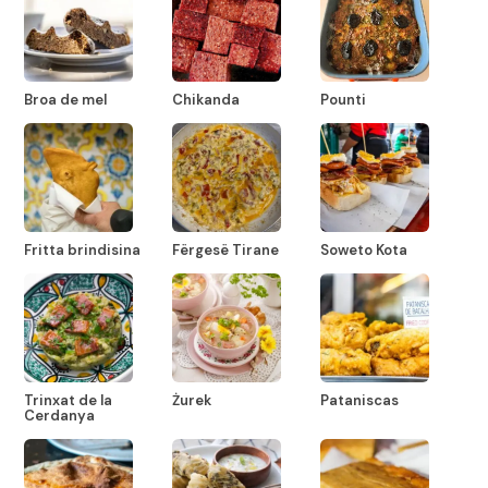
Broa de mel
Chikanda
Pounti
Fritta brindisina
Fërgesë Tirane
Soweto Kota
Trinxat de la
Żurek
Pataniscas
Cerdanya