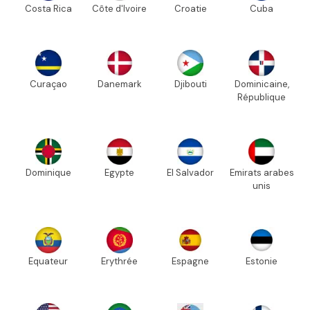
Costa Rica
Côte d'Ivoire
Croatie
Cuba
Curaçao
Danemark
Djibouti
Dominicaine,
République
Dominique
Egypte
El Salvador
Emirats arabes
unis
Equateur
Erythrée
Espagne
Estonie