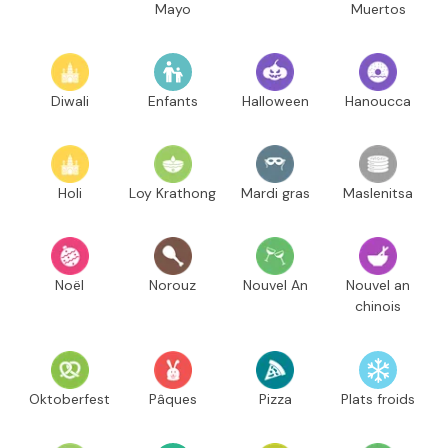
Mayo
Muertos
Diwali
Enfants
Halloween
Hanoucca
Holi
Loy Krathong
Mardi gras
Maslenitsa
Noël
Norouz
Nouvel An
Nouvel an
chinois
Oktoberfest
Pâques
Pizza
Plats froids