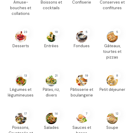
Amuse-
Boissons et
Confiserie
Conserves et
bouches et
cocktails
confitures
collations
23
19
5
5
Desserts
Entrées
Fondues
Gâteaux,
tourtes et
pizzas
13
21
19
8
Légumes et
Pâtes, riz,
Pâtisserie et
Petit déjeuner
légumineuses
divers
boulangerie
17
14
7
12
Poissons,
Salades
Sauces et
Soupe