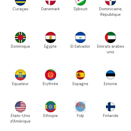
Curaçao
Danemark
Djibouti
Dominicaine,
République
Dominique
Egypte
El Salvador
Emirats arabes
unis
Equateur
Erythrée
Espagne
Estonie
Etats-Unis
Ethiopie
Fidji
Finlande
d'Amérique