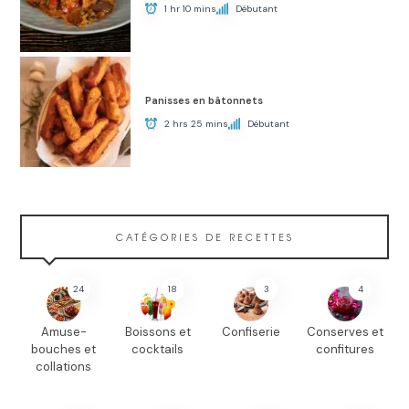
1 hr 10 mins
Débutant
Panisses en bâtonnets
2 hrs 25 mins
Débutant
CATÉGORIES DE RECETTES
24
18
3
4
Amuse-
Boissons et
Confiserie
Conserves et
bouches et
cocktails
confitures
collations