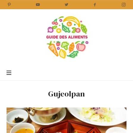
Guide
des
Aliments
Encyclopédie
des
aliments
/
Gujeolpan
www.guidedesaliments.com