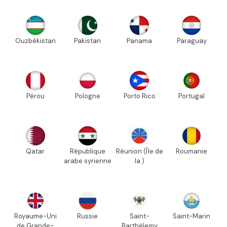
Ouzbékistan
Pakistan
Panama
Paraguay
Pérou
Pologne
Porto Rico
Portugal
Qatar
République
Réunion (Île de
Roumanie
arabe syrienne
la )
Royaume-Uni
Russie
Saint-
Saint-Marin
de Grande-
Barthélemy