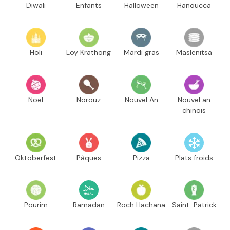
Diwali
Enfants
Halloween
Hanoucca
Holi
Loy Krathong
Mardi gras
Maslenitsa
Noël
Norouz
Nouvel An
Nouvel an
chinois
Oktoberfest
Pâques
Pizza
Plats froids
Pourim
Ramadan
Roch Hachana
Saint-Patrick