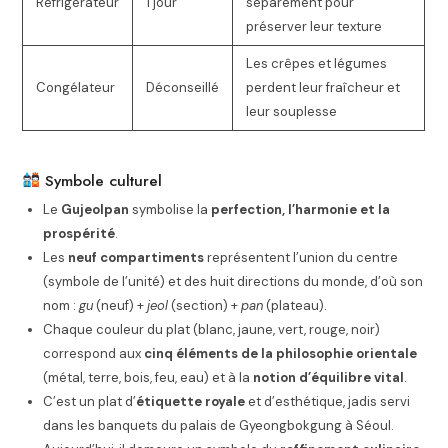
Réfrigérateur
1 jour
séparément pour
préserver leur texture
Les crêpes et légumes
Congélateur
Déconseillé
perdent leur fraîcheur et
leur souplesse
Symbole culturel
Le
Gujeolpan
symbolise la
perfection, l’harmonie et la
prospérité
.
Les
neuf compartiments
représentent l’union du centre
(symbole de l’unité) et des huit directions du monde, d’où son
nom :
gu
(neuf) +
jeol
(section) +
pan
(plateau).
Chaque couleur du plat (blanc, jaune, vert, rouge, noir)
correspond aux
cinq éléments de la philosophie orientale
(métal, terre, bois, feu, eau) et à la
notion d’équilibre vital
.
C’est un plat d’
étiquette royale
et d’esthétique, jadis servi
dans les banquets du palais de Gyeongbokgung à Séoul.