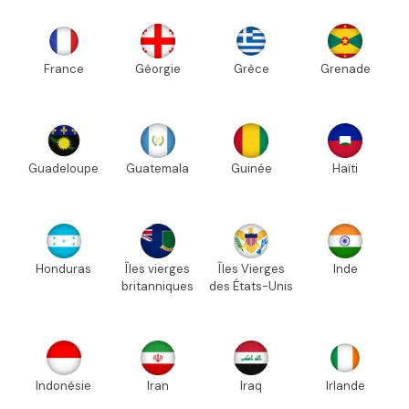
France
Géorgie
Grèce
Grenade
Guadeloupe
Guatemala
Guinée
Haïti
Honduras
Îles vierges
Îles Vierges
Inde
britanniques
des États-Unis
Indonésie
Iran
Iraq
Irlande