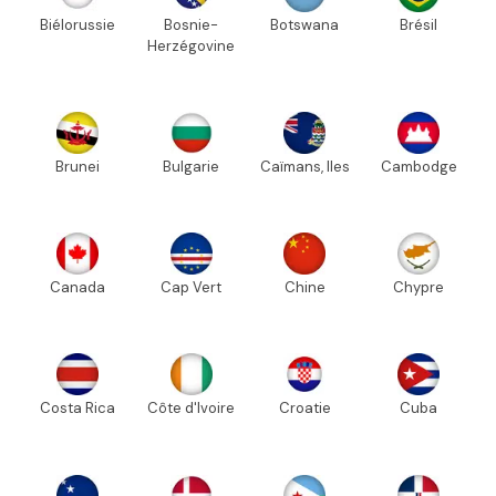
Biélorussie
Bosnie-
Botswana
Brésil
Herzégovine
Brunei
Bulgarie
Caïmans, Iles
Cambodge
Canada
Cap Vert
Chine
Chypre
Costa Rica
Côte d'Ivoire
Croatie
Cuba