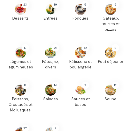
23
19
5
5
Desserts
Entrées
Fondues
Gâteaux,
tourtes et
pizzas
13
21
19
8
Légumes et
Pâtes, riz,
Pâtisserie et
Petit déjeuner
légumineuses
divers
boulangerie
17
14
7
12
Poissons,
Salades
Sauces et
Soupe
Crustacés et
bases
Mollusques
22
7