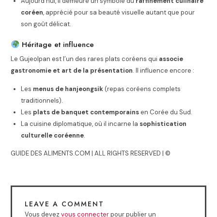
Aujourd’hui, il demeure un symbole du
raffinement culinaire
coréen
, apprécié pour sa beauté visuelle autant que pour
son goût délicat.
Héritage et influence
Le Gujeolpan est l’un des rares plats coréens qui
associe
gastronomie et art de la présentation
. Il influence encore :
Les
menus de hanjeongsik
(repas coréens complets
traditionnels).
Les
plats de banquet contemporains
en Corée du Sud.
La cuisine diplomatique, où il incarne la
sophistication
culturelle coréenne
.
GUIDE DES ALIMENTS.COM | ALL RIGHTS RESERVED | ©
LEAVE A COMMENT
Vous devez
vous connecter
pour publier un