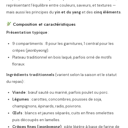
représentant l’équilibre entre couleurs, saveurs, et textures —
mais aussi les principes du
yin et du yang
et des
cinq éléments
.
Composition et caractéristiques
Présentation typique
:
9 compartiments : 8 pour les garnitures, 1 central pour les
crêpes (
jeonbyeong
).
Plateau traditionnel en bois laqué, parfois orné de motifs
floraux.
Ingrédients traditionnels
(varient selon la saison et le statut
du repas) :
Viande
: bœuf sauté ou mariné, parfois poulet ou porc.
Légumes
: carottes, concombres, pousses de soja,
champignons, épinards, radis, poivrons.
Œufs
: blancs et jaunes séparés, cuits en fines omelettes
puis découpés en lamelles.
Crêpes fines (jeonbyeong)
: pâte légère à base de farine de