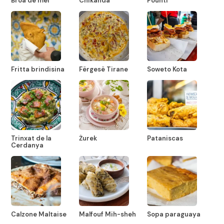
Broa de mel
Chikanda
Pounti
Fritta brindisina
Fërgesë Tirane
Soweto Kota
Trinxat de la
Żurek
Pataniscas
Cerdanya
Calzone Maltaise
Malfouf Mih-sheh
Sopa paraguaya