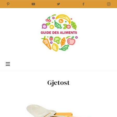
Guide
des
Aliments
Encyclopédie
des
aliments
/
Gjetost
www.guidedesaliments.com