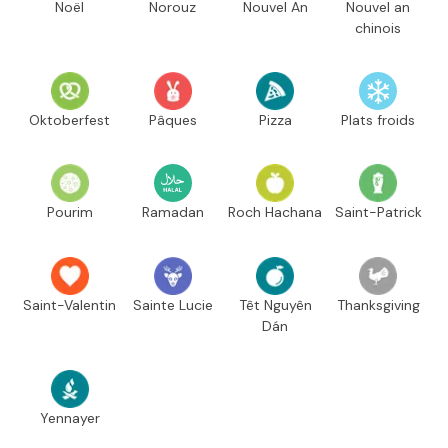
Noël
Norouz
Nouvel An
Nouvel an
chinois
Oktoberfest
Pâques
Pizza
Plats froids
Pourim
Ramadan
Roch Hachana
Saint-Patrick
Saint-Valentin
Sainte Lucie
Têt Nguyên
Thanksgiving
Dán
Yennayer