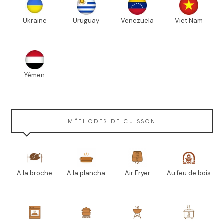
Ukraine
Uruguay
Venezuela
Viet Nam
Yémen
MÉTHODES DE CUISSON
A la broche
A la plancha
Air Fryer
Au feu de bois