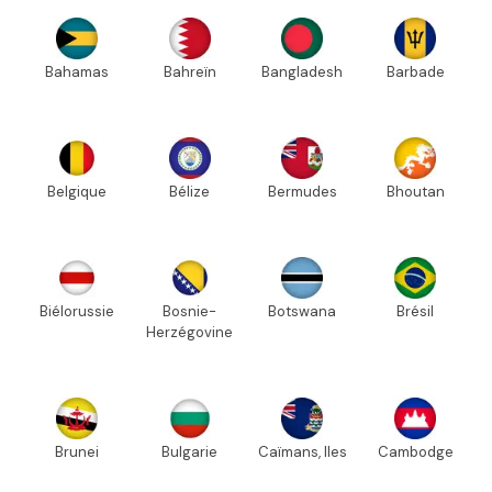
Bahamas
Bahreïn
Bangladesh
Barbade
Belgique
Bélize
Bermudes
Bhoutan
Biélorussie
Bosnie-
Botswana
Brésil
Herzégovine
Brunei
Bulgarie
Caïmans, Iles
Cambodge