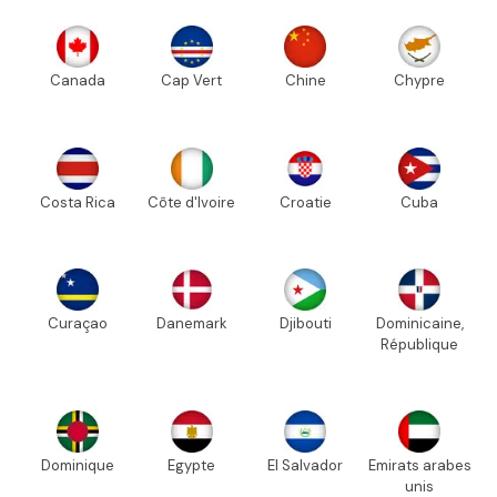
Canada
Cap Vert
Chine
Chypre
Costa Rica
Côte d'Ivoire
Croatie
Cuba
Curaçao
Danemark
Djibouti
Dominicaine,
République
Dominique
Egypte
El Salvador
Emirats arabes
unis