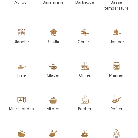
Au four
Bain-marie
Barbecue
Basse
température
Blanchir
Bouillir
Confire
Flamber
Frire
Glacer
Griller
Mariner
Micro-ondes
Mijoter
Pocher
Poêler