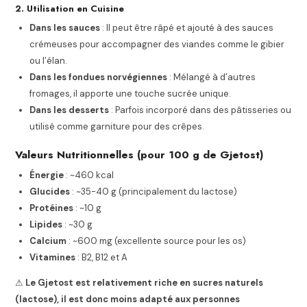
2. Utilisation en Cuisine
Dans les sauces
: Il peut être râpé et ajouté à des sauces
crémeuses pour accompagner des viandes comme le gibier
ou l’élan.
Dans les fondues norvégiennes
: Mélangé à d’autres
fromages, il apporte une touche sucrée unique.
Dans les desserts
: Parfois incorporé dans des pâtisseries ou
utilisé comme garniture pour des crêpes.
Valeurs Nutritionnelles (pour 100 g de Gjetost)
Énergie
: ~460 kcal
Glucides
: ~35-40 g (principalement du lactose)
Protéines
: ~10 g
Lipides
: ~30 g
Calcium
: ~600 mg (excellente source pour les os)
Vitamines
: B2, B12 et A
⚠
Le Gjetost est relativement riche en sucres naturels
(lactose), il est donc moins adapté aux personnes