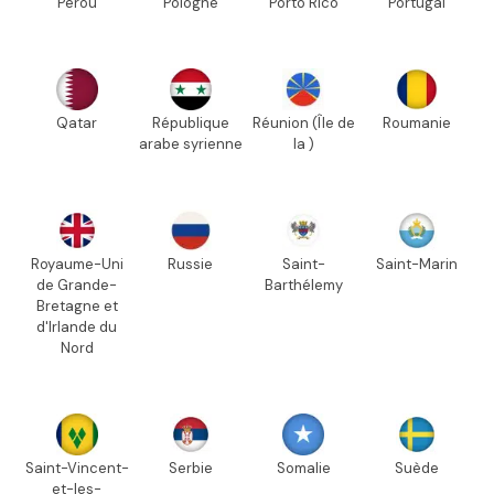
Pérou
Pologne
Porto Rico
Portugal
Qatar
République
Réunion (Île de
Roumanie
arabe syrienne
la )
Royaume-Uni
Russie
Saint-
Saint-Marin
de Grande-
Barthélemy
Bretagne et
d'Irlande du
Nord
Saint-Vincent-
Serbie
Somalie
Suède
et-les-