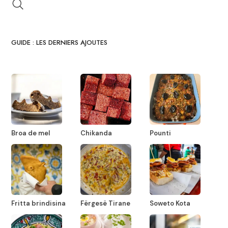
GUIDE : LES DERNIERS AJOUTES
Broa de mel
Chikanda
Pounti
Fritta brindisina
Fërgesë Tirane
Soweto Kota