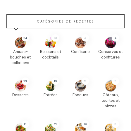
CATÉGORIES DE RECETTES
24
18
3
4
Amuse-
Boissons et
Confiserie
Conserves et
bouches et
cocktails
confitures
collations
23
19
5
5
Desserts
Entrées
Fondues
Gâteaux,
tourtes et
pizzas
13
21
19
8