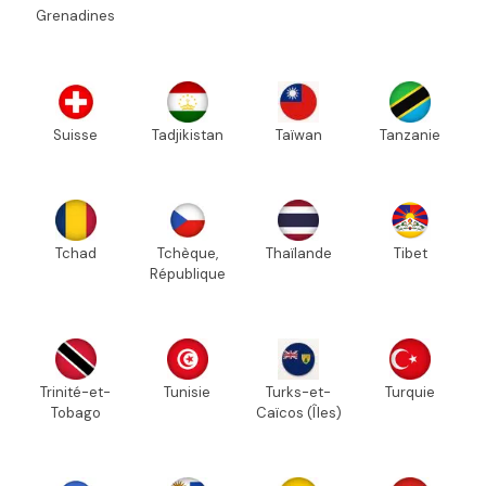
Grenadines
Suisse
Tadjikistan
Taïwan
Tanzanie
Tchad
Tchèque,
Thaïlande
Tibet
République
Trinité-et-
Tunisie
Turks-et-
Turquie
Tobago
Caïcos (Îles)