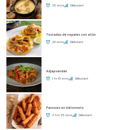
25 mins
Débutant
Tostadas de nopales con atún
30 mins
Débutant
Adjapsandali
1 hr 10 mins
Débutant
Panisses en bâtonnets
2 hrs 25 mins
Débutant