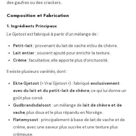
des gaufres ou des crackers.
Composition et Fabrication
1. Ingrédients Principaux
Le Gjetost est fabriqué à partir d’un mélange de :
Petit-lait
: provenant du lait de vache et/ou de chèvre.
Lait entier
: souvent ajouté pour enrichir la texture.
Crème
: facultative, elle apporte plus d’onctuosité.
Il existe plusieurs variétés, dont :
Ekte Gjetost
(« Vrai Gjetost ») : fabriqué
exclusivement
avec du lait et du petit-lait de chèvre
, ce qui lui donne un
goût plus corsé.
Gudbrandsdalsost
: un mélange de
lait de chèvre et de
vache
, plus doux et le plus répandu en Norvège.
Fløtemysost
: principalement à base de lait de vache et de
crème, avec une saveur plus sucrée et une texture plus
crémeuse.