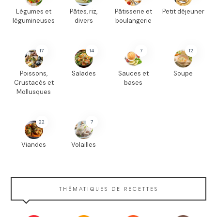
Légumes et
Pâtes, riz,
Pâtisserie et
Petit déjeuner
légumineuses
divers
boulangerie
17
14
7
12
Poissons,
Salades
Sauces et
Soupe
Crustacés et
bases
Mollusques
22
7
Viandes
Volailles
THÉMATIQUES DE RECETTES