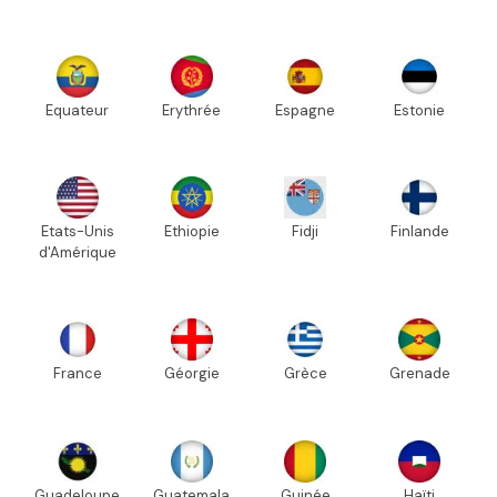
Equateur
Erythrée
Espagne
Estonie
Etats-Unis
Ethiopie
Fidji
Finlande
d'Amérique
France
Géorgie
Grèce
Grenade
Guadeloupe
Guatemala
Guinée
Haïti