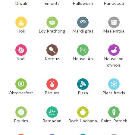
Diwali
Enfants
Halloween
Hanoucca
Holi
Loy Krathong
Mardi gras
Maslenitsa
Noël
Norouz
Nouvel An
Nouvel an
chinois
Oktoberfest
Pâques
Pizza
Plats froids
Pourim
Ramadan
Roch Hachana
Saint-Patrick