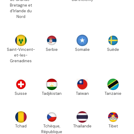
Bretagne et
d'Irlande du
Nord
Saint-Vincent-
Serbie
Somalie
Suède
et-les-
Grenadines
Suisse
Tadjikistan
Taïwan
Tanzanie
Tchad
Tchèque,
Thaïlande
Tibet
République