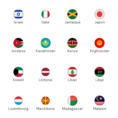
Israël
Italie
Jamaïque
Japon
Jordanie
Kazakhstan
Kenya
Kirghizistan
Koweït
Lettonie
Liban
Libye
Luxembourg
Macédoine
Madagascar
Malaisie