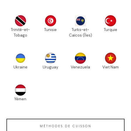
Trinité-et-
Tunisie
Turks-et-
Turquie
Tobago
Caïcos (Îles)
Ukraine
Uruguay
Venezuela
Viet Nam
Yémen
MÉTHODES DE CUISSON