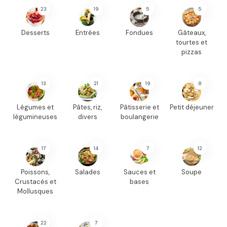
23
19
5
5
Desserts
Entrées
Fondues
Gâteaux,
tourtes et
pizzas
13
21
19
8
Légumes et
Pâtes, riz,
Pâtisserie et
Petit déjeuner
légumineuses
divers
boulangerie
17
14
7
12
Poissons,
Salades
Sauces et
Soupe
Crustacés et
bases
Mollusques
22
7