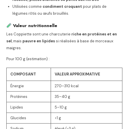
Utilisées comme
condiment croquant
pour plats de
légumes rôtis ou œufs brouillés.
Valeur nutritionnelle
Les Coppiette sont une charcuterie
riche en protéines et en
sel
, mais
pauvre en lipides
si réalisées à base de morceaux
maigres.
Pour 100 g (estimation) :
COMPOSANT
VALEUR APPROXIMATIVE
Énergie
270–310 kcal
Protéines
35–40 g
Lipides
5–10 g
Glucides
<1 g
Sodium
élevé (~3 g)