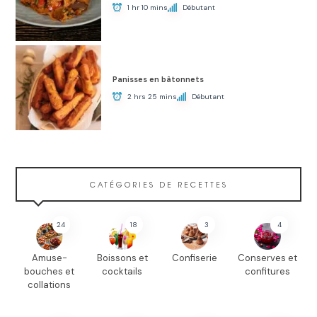
1 hr 10 mins
Débutant
Panisses en bâtonnets
2 hrs 25 mins
Débutant
CATÉGORIES DE RECETTES
24
18
3
4
Amuse-
Boissons et
Confiserie
Conserves et
bouches et
cocktails
confitures
collations