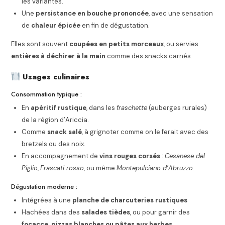
les variantes.
Une
persistance en bouche prononcée
, avec une sensation
de
chaleur épicée
en fin de dégustation.
Elles sont souvent
coupées en petits morceaux
, ou servies
entières à déchirer à la main
comme des snacks carnés.
Usages culinaires
Consommation typique :
En
apéritif rustique
, dans les
fraschette
(auberges rurales)
de la région d’Ariccia.
Comme
snack salé
, à grignoter comme on le ferait avec des
bretzels ou des noix.
En accompagnement de
vins rouges corsés
:
Cesanese del
Piglio
,
Frascati rosso
, ou même
Montepulciano d’Abruzzo
.
Dégustation moderne :
Intégrées à une
planche de charcuteries rustiques
Hachées dans des
salades tièdes
, ou pour garnir des
focacce, pizzas blanches ou pâtes aux herbes