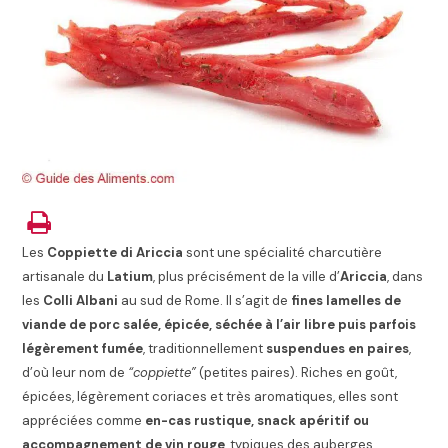
Les
Coppiette di Ariccia
sont une spécialité charcutière
artisanale du
Latium
, plus précisément de la ville d’
Ariccia
, dans
les
Colli Albani
au sud de Rome. Il s’agit de
fines lamelles de
viande de porc salée, épicée, séchée à l’air libre puis parfois
légèrement fumée
, traditionnellement
suspendues en paires
,
d’où leur nom de
“coppiette”
(petites paires). Riches en goût,
épicées, légèrement coriaces et très aromatiques, elles sont
appréciées comme
en-cas rustique, snack apéritif ou
accompagnement de vin rouge
, typiques des auberges