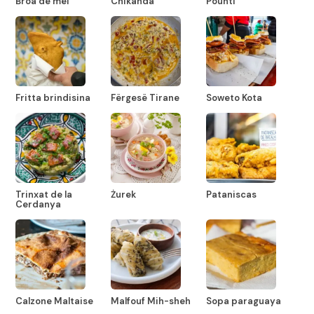
Broa de mel
Chikanda
Pounti
Fritta brindisina
Fërgesë Tirane
Soweto Kota
Trinxat de la
Żurek
Pataniscas
Cerdanya
Calzone Maltaise
Malfouf Mih-sheh
Sopa paraguaya