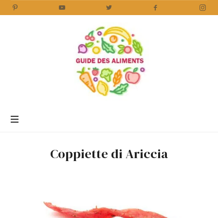
Guide
des
Aliments
Encyclopédie
des
aliments
/
Coppiette di Ariccia
www.guidedesaliments.com