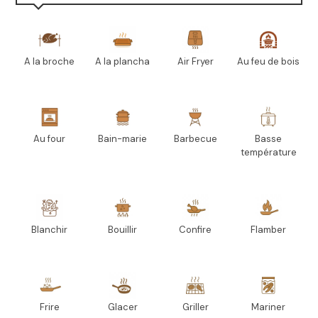
A la broche
A la plancha
Air Fryer
Au feu de bois
Au four
Bain-marie
Barbecue
Basse
température
Blanchir
Bouillir
Confire
Flamber
Frire
Glacer
Griller
Mariner