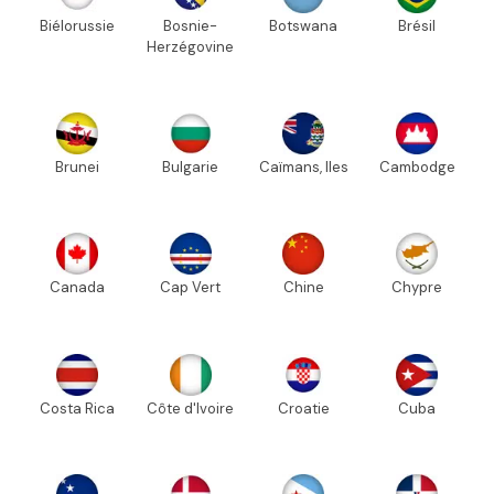
Biélorussie
Bosnie-
Botswana
Brésil
Herzégovine
Brunei
Bulgarie
Caïmans, Iles
Cambodge
Canada
Cap Vert
Chine
Chypre
Costa Rica
Côte d'Ivoire
Croatie
Cuba