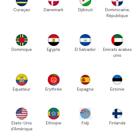
Curaçao
Danemark
Djibouti
Dominicaine,
République
Dominique
Egypte
El Salvador
Emirats arabes
unis
Equateur
Erythrée
Espagne
Estonie
Etats-Unis
Ethiopie
Fidji
Finlande
d'Amérique