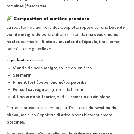
romaines (
fraschette
).
Composition et matière première
La recette traditionnelle des Coppiette repose sur une
base de
viande maigre de porc
, autrefois issue de
morceaux moins
nobles
comme les
filets ou muscles de l’épaule
, transformés
pour éviter le gaspillage.
Ingrédients essentiels :
Viande de porc maigre
, taillée en lanières
Sel marin
Piment fort (peperoncino)
ou
paprika
Fenouil sauvage
ou graines de fenouil
Ail
,
poivre noir
,
laurier
, parfois
romarin
ou
vin blanc
Certains artisans utilisent aujourd’hui aussi
du bœuf ou du
cheval
, mais les Coppiette di Ariccia sont historiquement
porcines
.
Aucune cuisson n’est appliquée : la
préparation repose