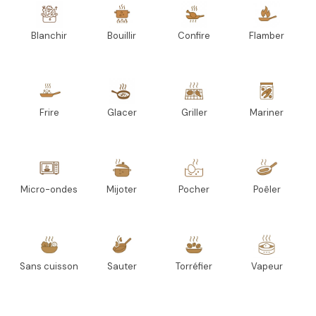
Blanchir
Bouillir
Confire
Flamber
Frire
Glacer
Griller
Mariner
Micro-ondes
Mijoter
Pocher
Poêler
Sans cuisson
Sauter
Torréfier
Vapeur