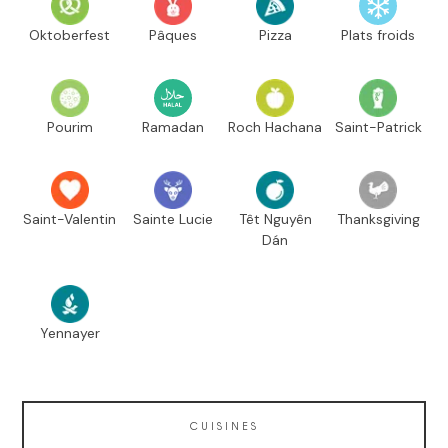
Oktoberfest
Pâques
Pizza
Plats froids
Pourim
Ramadan
Roch Hachana
Saint-Patrick
Saint-Valentin
Sainte Lucie
Têt Nguyên
Thanksgiving
Dán
Yennayer
CUISINES