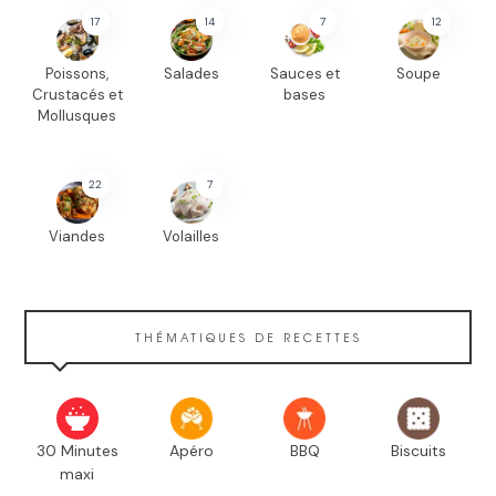
17
14
7
12
Poissons,
Salades
Sauces et
Soupe
Crustacés et
bases
Mollusques
22
7
Viandes
Volailles
THÉMATIQUES DE RECETTES
30 Minutes
Apéro
BBQ
Biscuits
maxi