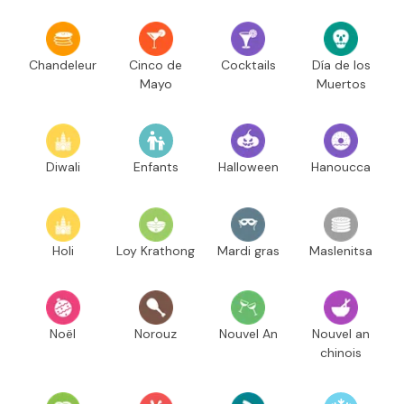
Chandeleur
Cinco de
Cocktails
Día de los
Mayo
Muertos
Diwali
Enfants
Halloween
Hanoucca
Holi
Loy Krathong
Mardi gras
Maslenitsa
Noël
Norouz
Nouvel An
Nouvel an
chinois