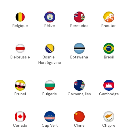
Belgique
Bélize
Bermudes
Bhoutan
Biélorussie
Bosnie-
Botswana
Brésil
Herzégovine
Brunei
Bulgarie
Caïmans, Iles
Cambodge
Canada
Cap Vert
Chine
Chypre