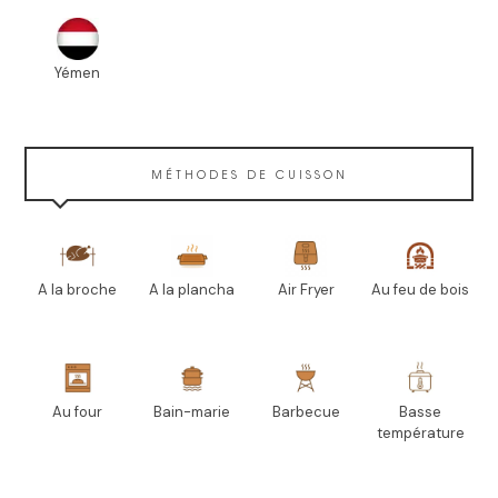
Yémen
MÉTHODES DE CUISSON
A la broche
A la plancha
Air Fryer
Au feu de bois
Au four
Bain-marie
Barbecue
Basse
température