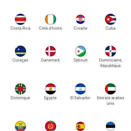
Costa Rica
Côte d'Ivoire
Croatie
Cuba
Curaçao
Danemark
Djibouti
Dominicaine,
République
Dominique
Egypte
El Salvador
Emirats arabes
unis