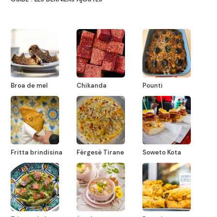
Broa de mel
Chikanda
Pounti
Fritta brindisina
Fërgesë Tirane
Soweto Kota