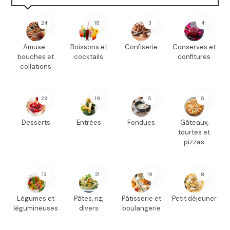
24
18
3
4
Amuse-
Boissons et
Confiserie
Conserves et
bouches et
cocktails
confitures
collations
23
19
5
5
Desserts
Entrées
Fondues
Gâteaux,
tourtes et
pizzas
13
21
19
8
Légumes et
Pâtes, riz,
Pâtisserie et
Petit déjeuner
légumineuses
divers
boulangerie