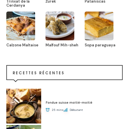
Trinxat de la
Żurek
Pataniscas
Cerdanya
Calzone Maltaise
Malfouf Mih-sheh
Sopa paraguaya
RECETTES RÉCENTES
Fondue suisse moitié-moitié
25 mins
Débutant