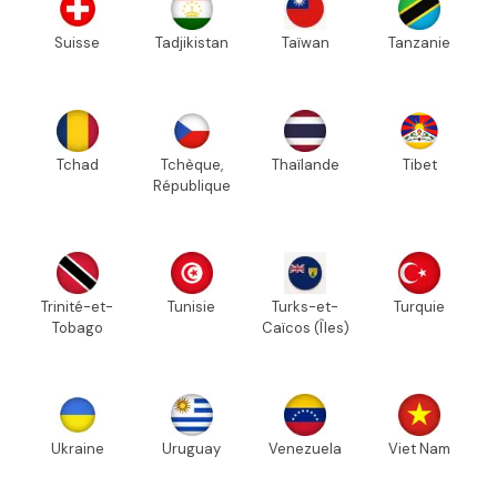
Suisse
Tadjikistan
Taïwan
Tanzanie
Tchad
Tchèque,
Thaïlande
Tibet
République
Trinité-et-
Tunisie
Turks-et-
Turquie
Tobago
Caïcos (Îles)
Ukraine
Uruguay
Venezuela
Viet Nam