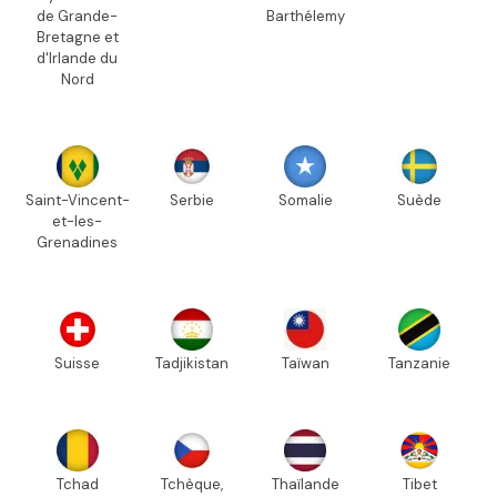
de Grande-
Barthélemy
Bretagne et
d'Irlande du
Nord
Saint-Vincent-
Serbie
Somalie
Suède
et-les-
Grenadines
Suisse
Tadjikistan
Taïwan
Tanzanie
Tchad
Tchèque,
Thaïlande
Tibet