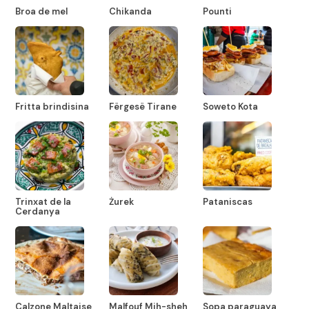
Broa de mel
Chikanda
Pounti
Fritta brindisina
Fërgesë Tirane
Soweto Kota
Trinxat de la
Żurek
Pataniscas
Cerdanya
Calzone Maltaise
Malfouf Mih-sheh
Sopa paraguaya