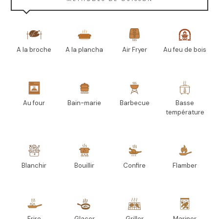
A la broche
A la plancha
Air Fryer
Au feu de bois
Au four
Bain-marie
Barbecue
Basse
température
Blanchir
Bouillir
Confire
Flamber
Frire
Glacer
Griller
Mariner