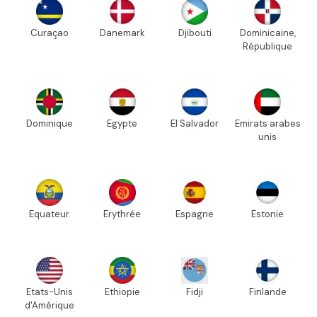
Curaçao
Danemark
Djibouti
Dominicaine,
République
Dominique
Egypte
El Salvador
Emirats arabes
unis
Equateur
Erythrée
Espagne
Estonie
Etats-Unis
Ethiopie
Fidji
Finlande
d'Amérique