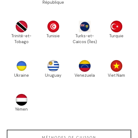
République
Trinité-et-
Tunisie
Turks-et-
Turquie
Tobago
Caïcos (Îles)
Ukraine
Uruguay
Venezuela
Viet Nam
Yémen
MÉTHODES DE CUISSON