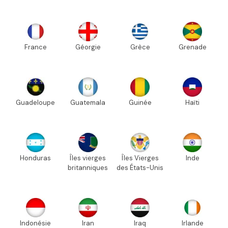
France
Géorgie
Grèce
Grenade
Guadeloupe
Guatemala
Guinée
Haïti
Honduras
Îles vierges
Îles Vierges
Inde
britanniques
des États-Unis
Indonésie
Iran
Iraq
Irlande