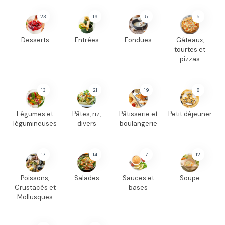
23
19
5
5
Desserts
Entrées
Fondues
Gâteaux,
tourtes et
pizzas
13
21
19
8
Légumes et
Pâtes, riz,
Pâtisserie et
Petit déjeuner
légumineuses
divers
boulangerie
17
14
7
12
Poissons,
Salades
Sauces et
Soupe
Crustacés et
bases
Mollusques