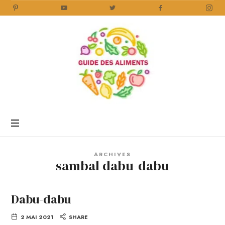
Guide
des
Aliments
Encyclopédie
des
aliments
/
ARCHIVES
www.guidedesaliments.com
sambal dabu-dabu
Dabu-dabu
2 MAI 2021
SHARE