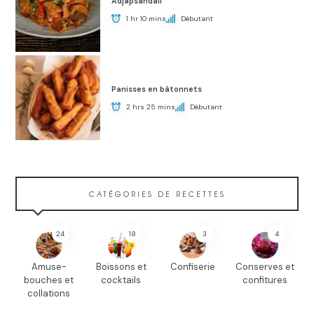
Adjapsandali
1 hr 10 mins
Débutant
Panisses en bâtonnets
2 hrs 25 mins
Débutant
CATÉGORIES DE RECETTES
24
18
3
4
Amuse-
Boissons et
Confiserie
Conserves et
bouches et
cocktails
confitures
collations