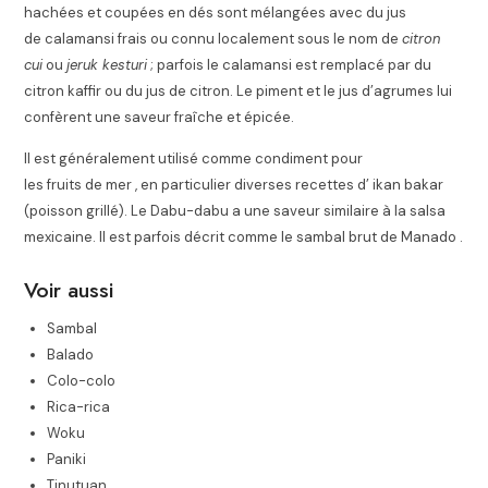
hachées et coupées en dés sont mélangées avec du jus
de calamansi frais ou connu localement sous le nom de
citron
cui
ou
jeruk kesturi
; parfois le calamansi est remplacé par du
citron kaffir ou du jus de citron. Le piment et le jus d’agrumes lui
confèrent une saveur fraîche et épicée.
Il est généralement utilisé comme condiment pour
les fruits de mer , en particulier diverses recettes d’ ikan bakar
(poisson grillé). Le
Dabu-dabu a une saveur similaire à la salsa
mexicaine.
Il est parfois décrit comme le sambal brut de Manado .
Voir aussi
Sambal
Balado
Colo-colo
Rica-rica
Woku
Paniki
Tinutuan