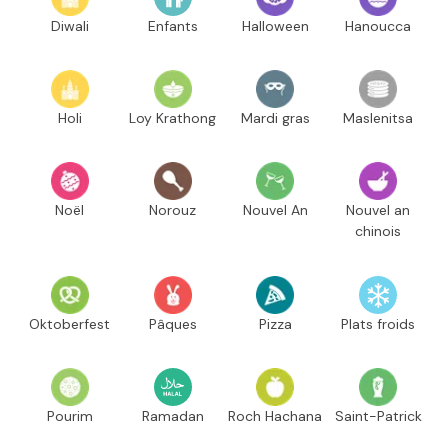
Diwali
Enfants
Halloween
Hanoucca
Holi
Loy Krathong
Mardi gras
Maslenitsa
Noël
Norouz
Nouvel An
Nouvel an
chinois
Oktoberfest
Pâques
Pizza
Plats froids
Pourim
Ramadan
Roch Hachana
Saint-Patrick