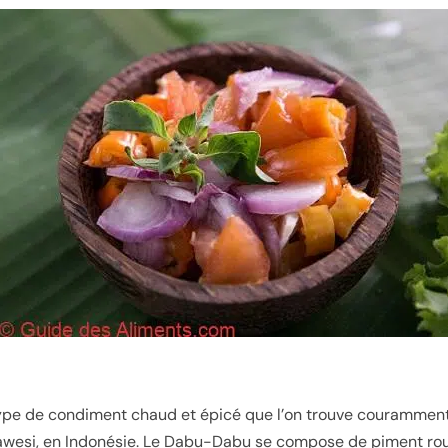
ype de condiment chaud et épicé que l’on trouve couramment
wesi, en Indonésie. Le Dabu-Dabu se compose de piment ro